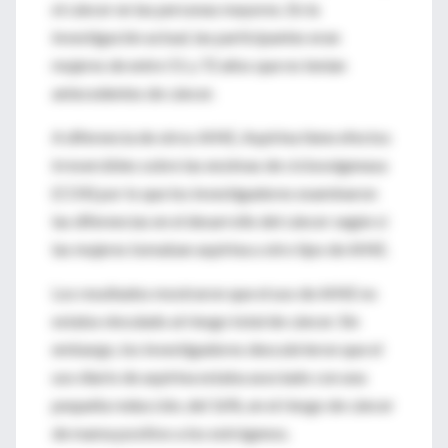
el cáncer en las personas mayores. En la
investigación actual, las participantes eran
mujeres de entre 51 y 72 años que no tenían
antecedentes de cáncer.
A diferencia de otros AINE, Aspirina tiene efectos
irreversibles sobre las enzimas de ciclooxigenasa
(COX) por lo que los investigadores examinaron
las diferencias en el desarrollo del cáncer según si
las mujeres tomaban aspirina u otro tipo de AINE.
Los resultados mostraron que el uso de AINE no
estaba vinculado al riesgo total de cáncer. Sin
embargo, los investigadores descubrieron que el
uso diario de aspirina estaba asociado con una
pequeña reducción, del 16%, en el riesgo de cáncer
de mama positivo a los estrógenos.