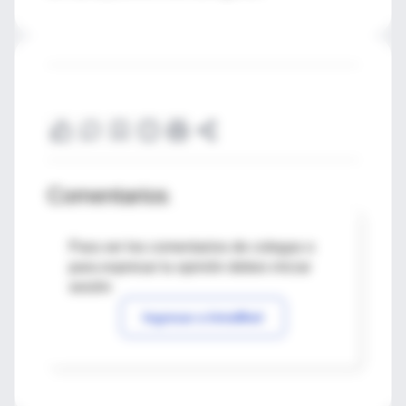
Comentarios
Para ver los comentarios de colegas o
para expresar tu opinión debes iniciar
sesión
Ingresar a IntraMed