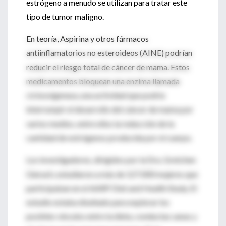
estrógeno a menudo se utilizan para tratar este
tipo de tumor maligno.
En teoría, Aspirina y otros fármacos
antiinflamatorios no esteroideos (AINE) podrían
reducir el riesgo total de cáncer de mama. Estos
medicamentos bloquean una enzima llamada
ciclooxigenasa, una actividad que podría
interrumpir el desarrollo del cáncer de mama por
varios medios, entre ellos la reducción de la
cantidad de estrógenos producida por el cuerpo.
Los investigadores, dirigidos por la Dra. Gretchen
Gierach, estudiaron a más de 127.000 mujeres que
participaban en el AARP Diet and Health Study. El
estudio estaba diseñado para explorar los
posibles vínculos entre la dieta, conductas sanas y