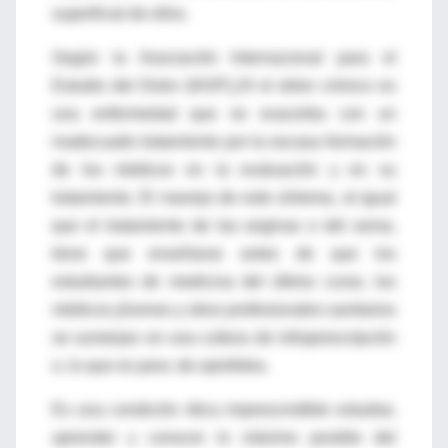
superficial de ellos.
Según la Asociación Internacional para el
Estudio del Dolor (IASP),24 el dolor crónico es
una enfermedad que se exacerba con un
inadecuado tratamiento por la escasa formación
de los médicos en la evaluación y en su
tratamiento. El manejo de este síntoma, al igual
que el tratamiento de las anginas o del asma,
tiene que enseñarse antes de que los
estudiantes de medicina del último curso, los
médicos jóvenes y otros profesionales sanitarios
se sumerjan en una cultura de infraprescripción
o, lo que es peor, de opiofobia.
Es una condición ética imprescindible estudiar,
aprender y conocer lo máximo posible del