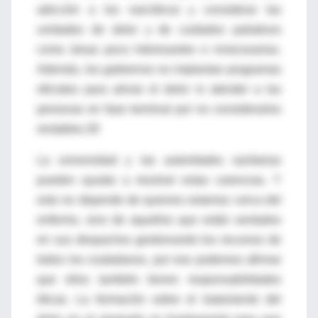
adicción a los narcóticos y considerar las
unidades de dolor y de cuidados paliativos
como áreas poco interesantes e innecesarias.
Además, los gobiernos no implantan programas
oficiales para aliviar el dolor ni atender a las
personas en fase terminal por no considerarlos
rentables.30
La universidad y las autoridades sanitarias
pueden ayudar a resolver estas carencias. Y
esto no depende de quienes estamos cerca del
enfermo, sino de aquellos que están sentados
en sus despachos gestionando los recursos de
todos los ciudadanos, por eso podemos afirmar
que ellos también tienen responsabilidades
éticas. La formación sobre el tratamiento del