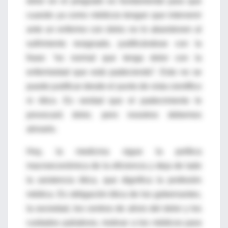
dolor en el pregrado es fundamental para que
cuando ya como médicos tengan que intervenir
ante un enfermo con dolor, no lo abandonen al
sufrimiento resignado, justificándose con la
frase: “es normal que tenga dolor con la
enfermedad que está padeciendo”. Esto no se
puede justificar desde el punto de vista científico
ni ético. Es verdad que el padecimiento le
provocará dolor, pero nosotros debemos
aliviarlo.
Hoy, la medicina sigue la política
macroeconómica de la eficiencia y deja de lado
la asistencia ética, que dignifica la profesión
médica. Es obligación ética de los gobernantes,
la sociedad, los centros de alivio del dolor y los
cuidados paliativos, motivar a los médicos para