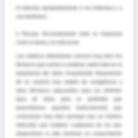
h) Informar apropiadamente a los enfermos y a
sus familiares.
i) Revisar frecuentemente tanto la respuesta
como la dosis y la indicación.
Los médicos deberíamos conocer muy bien los
fármacos que vamos a emplear, sobre todo en el
tratamiento del dolor. Actualmente disponemos
de un arsenal muy amplio de analgésicos y
otros fármacos adyuvantes para los distintos
tipos de dolor, pero es preferible que
prescribamos aquellos medicamentos que
conocemos muy bien (aunque sea un número
reducido) que emplear cualquiera de los que
disponemos si sólo tenemos un conocimiento