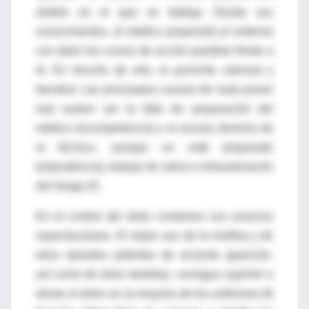
ámbito en el que se trabaja. Desde sus
conocimientos, el médico propondrá al enfermo
con dolor los cursos de acción posibles frente a
él. En función de ello, el paciente valorará y
decidirá. Las principales causas de mala praxis
real suelen ser la falta de preparación del
médico (incompetencia) y el escaso dominio de
la técnica, aunque se esté preparado
(imprudencia), trabajo de rutina e infravaloración
del riesgo.25
En el control del dolor contamos con avances
espectaculares. El mejor uso de la morfina y de
otros opioides potentes de reciente aparición,
así como de otras medidas, consigue suprimir o
aliviar el dolor en la mayoría de los enfermos.26