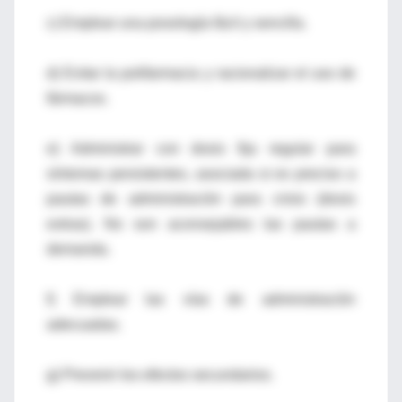
c) Emplear una posología fácil y sencilla.
d) Evitar la polifarmacia y racionalizar el uso de
fármacos.
e) Administrar con dosis fija regular para
síntomas persistentes, asociada si es preciso a
pautas de administración para crisis (dosis
extras). No son aconsejables las pautas a
demanda.
f) Emplear las vías de administración
adecuadas.
g) Prevenir los efectos secundarios.