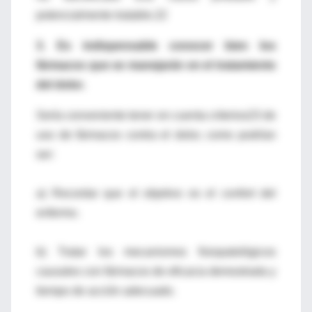
potencialmente tratable.22
3. Es indispensable conocer bien los
fármacos que se manejarán en el tratamiento
del dolor.
Sería conveniente tener en cuenta criterios23 de
uso de fármacos contra el dolor, como podrían
ser:
a) Recordar que el objetivo es el confort del
enfermo.
b) Tratar los mecanismos fisiopatológicos
causales con fármacos de eficacia demostrada y
tiempo de acción adecuado.