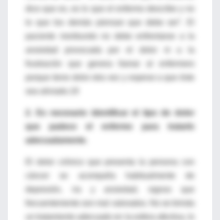
dice que es, es lo que el enfermo describe y no
lo que los demás piensan que debe ser”. El
paciente moribundo no debe enfrentarse a la
ansiedad provocada por el dolor ni a la
frustración que genera llamar al enfermero
porque tiene dolor otra vez y esperar a que éste
sea aliviado.19
2. Es necesario identificar el tipo de dolor
que padece el enfermo para tratarlo
adecuadamente.
El dolor crónico que presenta la persona con
cáncer se acompaña habitualmente de
depresión, ira y ansiedad, signos que
frecuentemente son mal valorados. No se brinda
un tratamiento adecuado en la esfera afectiva, lo