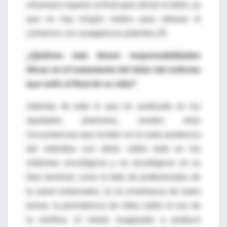
inhumano esperar al final para aliviar el dolor, ya
que no hay ningún motivo para retrasar el
comienzo con analgésicos potentes.29
¿Quiénes más tienen responsabilidades
éticas en el tratamiento del dolor del enfermo
que sufre al final de su vida?
Además de todo lo que he analizado en los
apartados anteriores, existen otras
circunstancias que inciden en la mala asistencia
del individuo con dolor, sobre todo en los
enfermos oncológicos y no oncológicos en su
fase terminal, como la falta de profesionales de
la salud entrenados, la no enseñanza de estos
temas, la persistencia de mitos sobre el uso de
la morfina, el miedo exagerado a producir