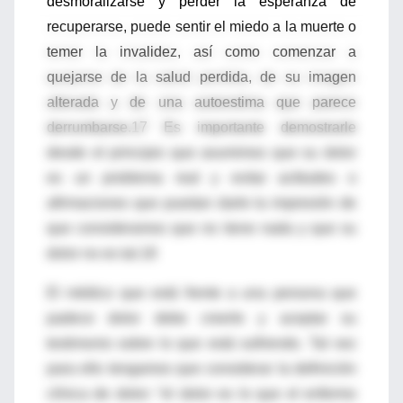
desmoralizarse y perder la esperanza de
recuperarse, puede sentir el miedo a la muerte o
temer la invalidez, así como comenzar a
quejarse de la salud perdida, de su imagen
alterada y de una autoestima que parece
derrumbarse.17 Es importante demostrarle
desde el principio que asumimos que su dolor
es un problema real y evitar actitudes o
afirmaciones que puedan darle la impresión de
que consideramos que no tiene nada y que su
dolor no es tal.18
El médico que está frente a una persona que
padece dolor debe creerle y aceptar su
testimonio sobre lo que está sufriendo. Tal vez
para ello tengamos que considerar la definición
clínica de dolor: “el dolor es lo que el enfermo