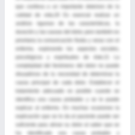
que conlleva a un importante deterioro de la
calidad de vida.20 Es esencial realizar un
análisis riguroso de las características, la
duración y las causas del dolor, pero también es
prioritaria la comunicación fluida y veraz con el
enfermo, explorando los aspectos sociales,
psicológicos y espirituales de éste.21 La
complejidad del fenómeno del dolor no puede
disuadirnos de la necesidad de determinar la
causa principal de cada dolor. Establecer el
tratamiento adecuado es posible cuando se
identifica una causa probable y se le puede
explicar al enfermo. En muchas ocasiones la
explicación que se le da al paciente puede ser
suficiente para aliviar su dolor al saber que se
ha identificado una causa probable y