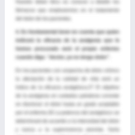
Nuestro deber ético es conocer a detalle los
fármacos que emplearemos en el tratamiento
del dolor de los pacientes.
4. Es fundamental tener en cuenta que quien
indicará la eficacia de la analgesia que le
hemos procurado será el propio enfermo
cuando diga: “doctor, ya no tengo dolor”.
En los pacientes con sospecha de dolor crónico
la afectación de la calidad de vida será un
índice de la eficacia analgésica.27 El objetivo
de la analgesia en cuidados paliativos consiste
en disminuir el dolor hasta un grado aceptable
por el enfermo.28 La potencia del analgésico se
determinará de acuerdo a la intensidad del dolor
y nunca a la supervivencia prevista. Sería