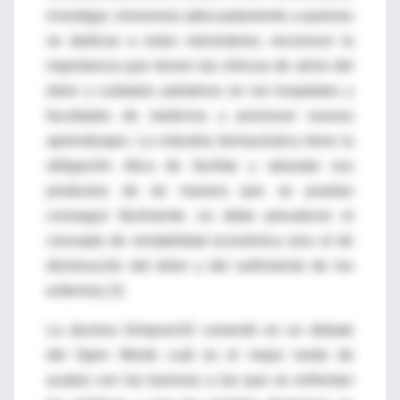
investigar, remunerar adecuadamente a quienes
se dedican a estos menesteres, reconocer la
importancia que tienen las clínicas de alivio del
dolor y cuidados paliativos en los hospitales y
facultades de medicina y promover nuevos
aprendizajes. La industria farmacéutica tiene la
obligación ética de facilitar y abaratar sus
productos de tal manera que se puedan
conseguir fácilmente; no debe prevalecer el
concepto de rentabilidad económica sino el de
disminución del dolor y del sufrimiento de los
enfermos.31
La doctora Simpson32 comentó en un debate
del Open Minds cuál es el mejor modo de
acabar con las barreras a las que se enfrentan