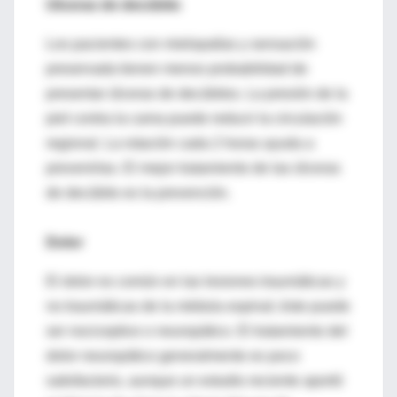
Ulceras de decúbito
Los pacientes con mielopatías y sensación
preservada tienen menos probabilidad de
presentar úlceras de decúbitos. La presión de la
piel contra la cama puede reducir la circulación
regional. La rotación cada 2 horas ayuda a
prevenirlas. El mejor tratamiento de las úlceras
de decúbito es la prevención.
Dolor
El dolor es común en las lesiones traumáticas y
no traumáticas de la médula espinal; éste puede
ser nociceptivo o neuropático. El tratamiento del
dolor neuropático generalmente es poco
satisfactorio, aunque un estudio reciente aportó