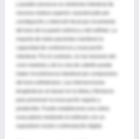
y pueden provocar un síndrome intestinal de
neurona motora superior caracterizado por
constipación y retención fecal por incremento
del tono de la pared colónica y del esfínter. La
mayoría de estos pacientes mantiene la
capacidad de continencia y evacuación
intestinal. Por el contrario, en las lesiones del
cono medular y de la cola de cabello puede
haber incontinencia intestinal por compromiso
del tono esfinteriano. Las intervenciones
terapéuticas se basan en la dieta y fármacos
para promover la evacuación regular y
predecible. Puede establecerse una rutina
evacuatoria mediante el estímulo con un
supositorio rectal o estimulación digital.