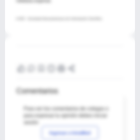
médula espinal.
♦ SIIC - Sociedad Iberoamericana de Información Científica
Comentarios
Para ver los comentarios de colegas o
para expresar tu opinión debes iniciar
sesión
Ingresar a IntraMed