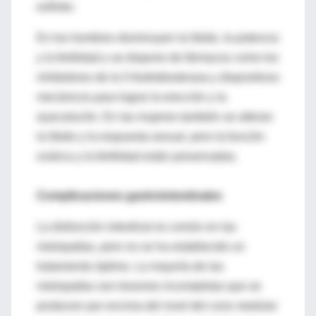
esfínter.
En los hombres disminuyen la libido, la potencia
y la fertilidad y se dispone de fármacos como los
inhibidores de la 5-fosfodiesterasa y dispositivos
mecánicos para lograr la erección y la
eyaculación. En las mujeres también se alteran
la libido y la respuesta sexual, pero la función
ovárica y la fertilidad están preservadas.
Complicaciones gastrointestinales
La disfunción intestinal es común en las
mielopatías, pero no se ha establecido un
tratamiento óptimo. La mayoría de las
mielopatías son lesiones incompletas que se
producen por encima del nivel del cono medular