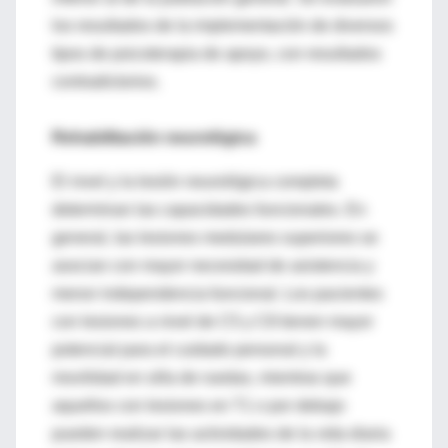
los resultados de la implementación de diversos
tipos de psicoterapia de apoyo, con resultados
contradictorios.
Rehabilitación neurológica
El nivel y la lesión neurológica completa
determinan las capacidades funcionales. En
general, las lesiones medulares superiores se
asocian con mayor necesidad de asistencia y
menor independencia funcional. Los pacientes
con lesiones a nivel de C5 y C8 tienen mayor
potencial para el cuidado personal y la
movilidad en silla de ruedas, mientras que
aquellos con lesiones en T1 o por debajo
pueden realizar las actividades de la vida diaria