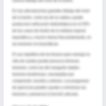
huesos debajo del nivel de la lesión.
En las articulaciones grandes debajo del nivel
de la lesión, como las de la cadera, puede
producirse osificación heterotrópica en el 50%
de los casos de lesión de la médula espinal
traumática y, mucho menos frecuentemente, en
las lesiones no traumáticas.
El uso repetitivo de los brazos para manejar la
silla de ruedas puede provocar diversas
lesiones, como las del manguito rotador,
lesiones tendinosas, neuropatías por
compresión, bursitis y artrosis. Los programas
de ejercicios pueden ayudar a minimizar las
lesiones y preservar la función articular.