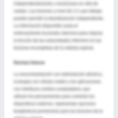
independientemente y movilizarse en silla de
ruedas. Las lesiones a nivel de L2 o por debajo
pueden permitir la deambulación independiente.
La información disponible avala el
entrenamiento locomotor intensivo para mejorar
la función de las extremidades inferiores en las
lesiones incompletas de la médula espinal.
Normas futuras
La neuromodulación con estimulación eléctrica,
la terapia con células madre y las aplicaciones
con interfaces cerebro-computadora, que
utilizan los pensamientos para controlar los
dispositivos externos, representan opciones
terapéuticas promisorias para las lesiones de la