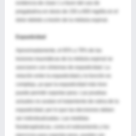
evidencia de clase 1 a favor del uso de
pregabalina en dosis de 150 a 600 mg/día en el
dolor debido a lesión de la médula espinal.
Espasticidad
Aproximadamente, el 65% a 78% de las
lesiones traumáticas de la médula espinal se
asociaron con síntomas de espasticidad. La
relación entre la espasticidad y la función es
compleja, ya que la espasticidad más leve
puede permitir soportar peso. Las pruebas
actuales no avalan el tratamiento de rutina de la
espasticidad, por lo que las decisiones deben
ser individualizadas. Las medidas
fisioterapéuticas, como el estiramiento y los
ejercicios para soportar peso, pueden ser