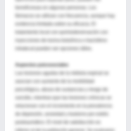
beneficiosas en algunas personas. Los
fármacos se utilizan con frecuencia, aunque hay
evidencia limitada sobre su eficacia. El
tratamiento local con quimiodenervación con
inyecciones de toxina botulínica o baclofeno
intratecal pueden ser opciones útiles.
Aspectos psicosociales
Las lesiones agudas de la médula espinal se
asocian con aumento de la morbilidad
psicológica, abuso de sustancias y riesgo de
suicidio, mientras que las lesiones crónicas se
relacionan con el incremento en la prevalencia
de depresión, ansiedad y trastorno por estrés
postraumático. El nivel de satisfacción es
inferior al de la población general. Se evaluaron