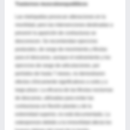
Trastornos musculoesqueléticos
Las mielopatías provocan alteraciones en la
movilidad, pero las intervenciones destinadas a
prevenir la aparición de contracturas se
desconocen. Se recomiendan ejercicios
posturales, de rango de movimiento y férulas
para el descanso, aunque el estiramiento y los
ejercicios de rango de articulaciones, por
períodos de hasta 7 meses, no demostraron
efectos clínicamente significativos a corto y a
largo plazo. La eficacia de las férulas nocturnas
de descanso, utilizadas para evitar las
contracturas en flexión plantar y de la
extremidad superior, no está documentada. La
osteoporosis debido a la inmovilidad afecta los