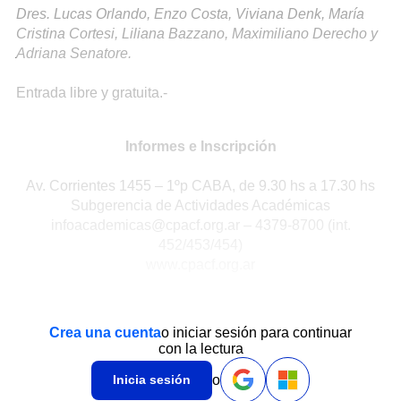
Dres. Lucas Orlando, Enzo Costa, Viviana Denk, María
Cristina Cortesi, Liliana Bazzano, Maximiliano Derecho y
Adriana Senatore.
Entrada libre y gratuita.-
Informes e Inscripción
Av. Corrientes 1455 – 1ºp CABA, de 9.30 hs a 17.30 hs
Subgerencia de Actividades Académicas
infoacademicas@cpacf.org.ar – 4379-8700 (int.
452/453/454)
www.cpacf.org.ar
Crea una cuenta
o iniciar sesión para continuar
con la lectura
o
Inicia sesión