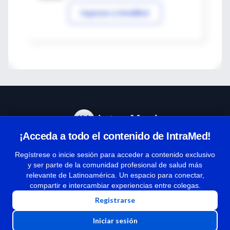
Ingresar a IntraMed
¡Acceda a todo el contenido de IntraMed!
Centro de Ayuda
Regístrese o inicie sesión para acceder a contenido exclusivo
y ser parte de la comunidad profesional de salud más
relevante de Latinoamérica. Un espacio para conectar,
Términos y condiciones
compartir e intercambiar experiencias entre colegas.
| Políticas de privacidad
Registrarse
| Todos los derechos reservados | Copyright 1997-2026
Iniciar sesión