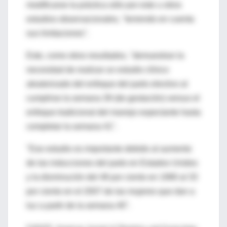
modificarse la práctica sólo por este u otros
estudios observacionales, "teniendo en cuenta
sus limitaciones".
Este, como otros resultados, "demuestran la
necesidad de realizar un estudio clínico
aleatorizado del enfoque del parto electivo al
cumplirse la semana 39 (de gestación) versus el
enfoque tradicional del manejo expectante hasta
completar la semana 41".
"Ese estudio es importante debido al aumento
de las inducciones del parto en Estados Unidos
y la disminución del 48 por ciento en 1990 al 33
por ciento en el 2007 de las mujeres que dan a
luz a partir de la semana 40".