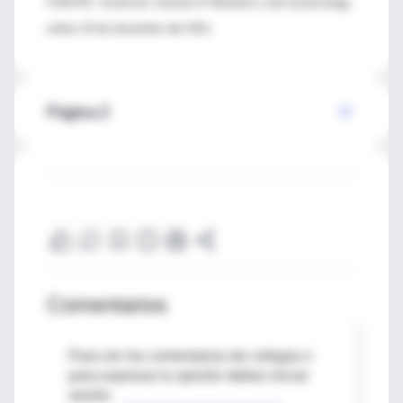
FUENTE: American Journal of Obstetrics and Gynecology,
online 19 de diciembre del 2011
Página 2
Comentarios
Para ver los comentarios de colegas o
para expresar tu opinión debes iniciar
sesión