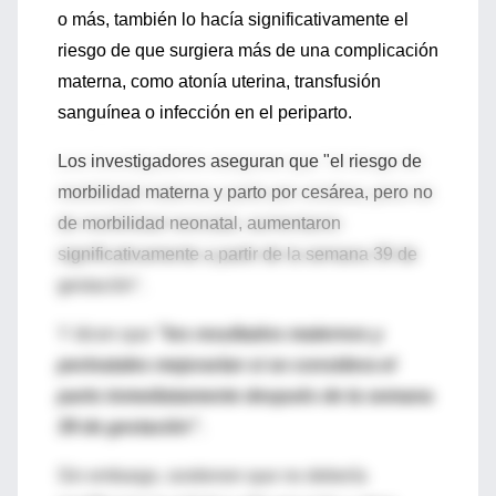
o más, también lo hacía significativamente el
riesgo de que surgiera más de una complicación
materna, como atonía uterina, transfusión
sanguínea o infección en el periparto.
Los investigadores aseguran que "el riesgo de
morbilidad materna y parto por cesárea, pero no
de morbilidad neonatal, aumentaron
significativamente a partir de la semana 39 de
gestación".
Y dicen que
"los resultados maternos y
perinatales mejorarían si se considera el
parto inmediatamente después de la semana
39 de gestación".
Sin embargo, sostienen que no debería