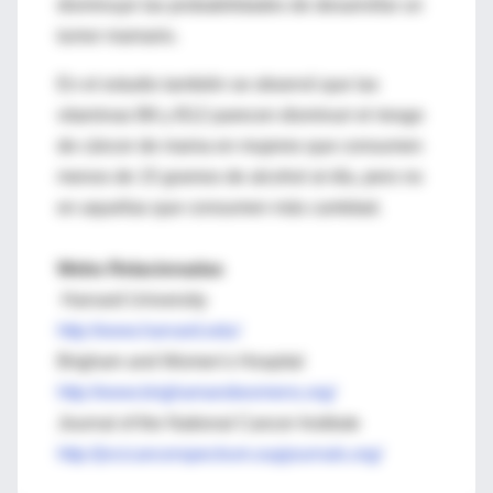
disminuye las probabilidades de desarrollar un
tumor mamario.
En el estudio también se observó que las
vitaminas B6 y B12 parecen disminuir el riesgo
de cáncer de mama en mujeres que consumen
menos de 15 gramos de alcohol al día, pero no
en aquellas que consumen más cantidad.
Webs Relacionadas
Harvard University
http://www.harvard.edu/
Brigham and Women's Hospital
http://www.brighamandwomens.org/
Journal of the National Cancer Institute
http://jncicancerspectrum.oupjournals.org/