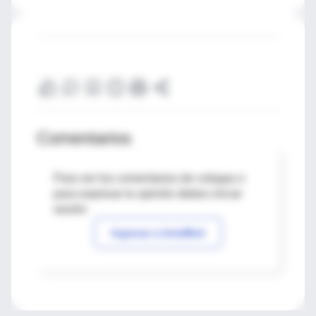
Comentarios
Para ver los comentarios de colegas o
para expresar tu opinión debes iniciar
sesión
Ingresar a IntraMed