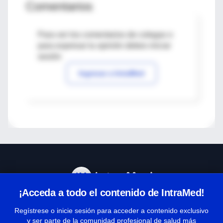
Comentarios
Para ver los comentarios de colegas o
para expresar tu opinión debes iniciar
sesión
Ingresar a IntraMed
¡Acceda a todo el contenido de IntraMed!
Centro de Ayuda
Regístrese o inicie sesión para acceder a contenido exclusivo
y ser parte de la comunidad profesional de salud más