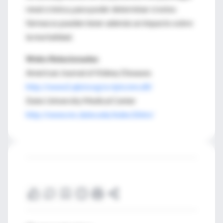
renal crónica, para poder determinar si estos
fármacos pueden tener además un impacto sobre
la mortalidad.
Webs Relacionadas
American Journal of Kidney Diseases
http://www2.ajkd.org/scripts/om.dll/
Duke University Medical Center
http://www.mc.duke.edu/index3.htm/