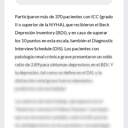
Participaron más de 370 pacientes con ICC (grado
II o superior de la NYHA), que recibieron el Beck
Depresión Inventory (BDI), y en caso de superar
los 10 puntos en esta escala, también el Diagnostic
Interview Schedule (DIS). Los pacientes con
patología renal crónica grave presentaron un odds
ratio de 2,89 para síntomas depresivos en el BDI. Y
la depresión, tal como se define en el DIS, y la
disfunción renal grave fueron elementos
predictivos de mortalidad
Los autores de este trabajo, que aparece en el
“American Journal of Kidney Disease” concluyen
que son necesarios estudios sobre la eficacia de
los antidepresivos en los pacientes con patología