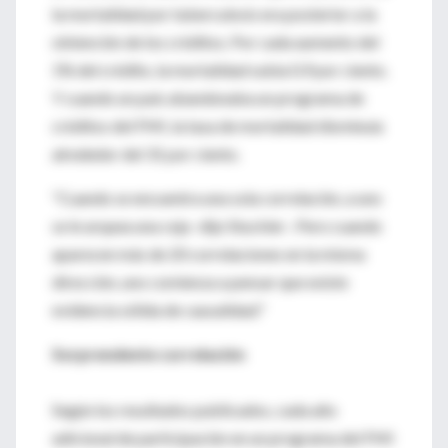
la mortalidad por tuberculosis era posterior a la
obtención de los créditos. Por cada aumento del
1% del crédito, la mortalidad subía 0,9 por ciento.
Y cuando un país abandonaba un programa de
créditos del FMI, la tasa de mortalidad disminuía
alrededor del 31 por ciento.
"Cuando se encuentra una sola correlación, a uno
se le arquea una ceja -dijo Stuckler-. Pero cuando
aparecen más de 20 correlaciones en la misma
dirección, uno comienza a pensar que existe
evidencia sólida de causalidad."
Sorprendente correlación
Según los resultados publicados, cada año
adicional de participación en un programa del FMI