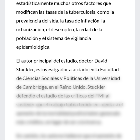
estadísticamente muchos otros factores que
modifican las tasas de la tuberculosis, como la
prevalencia del sida, la tasa de inflación, la
urbanización, el desempleo, la edad de la
población y el sistema de vigilancia
epidemiológica.
El autor principal del estudio, doctor David
Stuckler, es investigador asociado en la Facultad
de Ciencias Sociales y Políticas de la Universidad
de Cambridge, en el Reino Unido. Stuckler
defendió el estudio de las críticas del FMI al
sostener que el trabajo había tenido en cuenta si el
aumento de la mortalidad podría haber generado
más créditos, en lugar de ser a la inversa.
En cambio, los autores hallaron que el aumento de