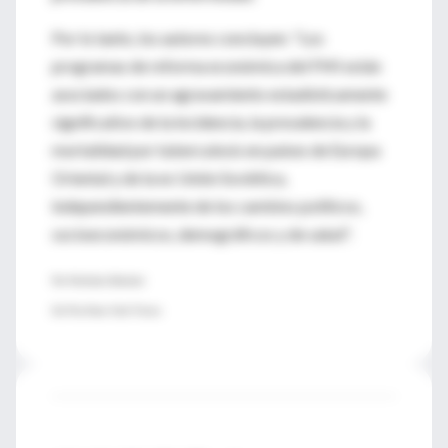
Por lo tanto, los autores concluyen: "Los
programas de reforma económica del FMI están
asociados con un agravamiento estadísticamente
significativo de la incidencia, la prevalencia y la
mortalidad por tuberculosis en países de Europa
Oriental y de la ex Unión Soviética,
independientemente de los cambios políticos,
socioeconómicos, demográficos y de salud".
Por Nicholas Bakalar
De The New York Times