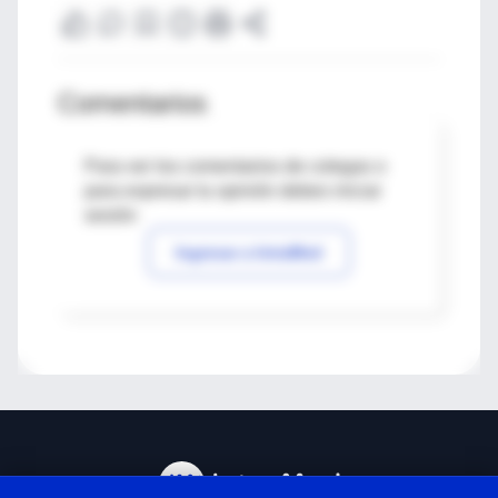
Comentarios
Para ver los comentarios de colegas o
para expresar tu opinión debes iniciar
sesión
Ingresar a IntraMed