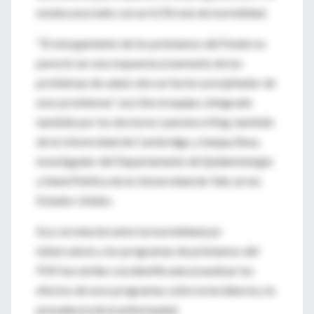
estaba asociado con un 4,1% más de mortalidad.
"El otorgamiento de los préstamos del Fondo no
pareció ser una respuesta al aumento de los
problemas de salud, sino un factor precipitador de
esos problemas", escribe el equipo, integrado
también por los doctores Lawrence King, también
de la Universidad de Cambridge, y Sanjay Basu,
investigador del Departamento de Epidemiología
y Salud Pública de la Universidad de Yale, en los
Estados Unidos.
Esa correlación entre la mortalidad por
tuberculosis y los programas de préstamos del
FMI fue similar a la identificada al analizar los
efectos de esos programas sobre la incidencia y la
prevalencia de la enfermedad.