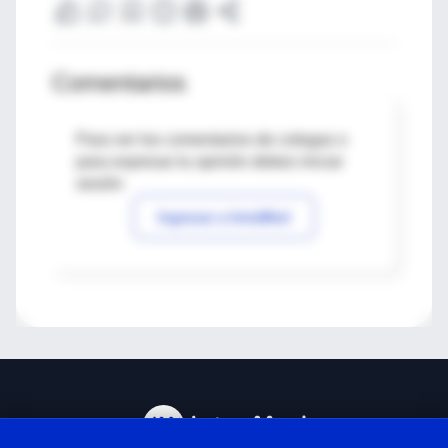
Comentarios
Para ver los comentarios de colegas o
para expresar tu opinión debes iniciar
sesión
Ingresar a IntraMed