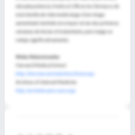
elevada potencia, frente al 13% en los fármacos de
esta familia de vida media larga. Este riesgo
aumentado también era mayor en las dos primeras
semanas de iniciar el tratamiento, pero luego se
redujo significativamente.
Webs Relacionadas
Harvard Medical School
http://hms.harvard.edu/hms/home.asp
Archives of Internal Medicine
http://archinte.ama-assn.org/