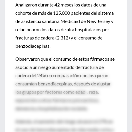
Analizaron durante 42 meses los datos de una
cohorte de más de 125.000 pacientes del sistema
de asistencia sanitaria Medicaid de New Jersey y
relacionaron los datos de alta hospitalarios por
fracturas de cadera (2.312) y el consumo de
benzodiacepinas.
Observaron que el consumo de estos fármacos se
asoció a un riesgo aumentado de fractura de
cadera del 24% en comparación con los que no
consumían benzodiacepinas, después de ajustar
los grupos por factores como edad, , raza,
exposición a otras fármacos psicoactivos,
demencia y hospitalización reciente.
Además, el aumento del riesgo alcanzó el 27% en
el caso de benzodiacepinas de vida media corta y