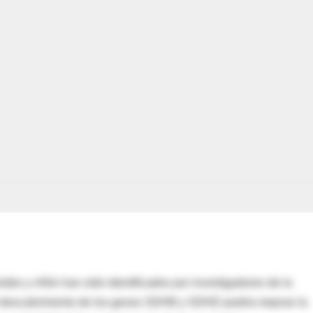
des y riñón han sido identificados por investigadores de la
l descubrimiento de los genes SDHB y SDHD podría mejorar la