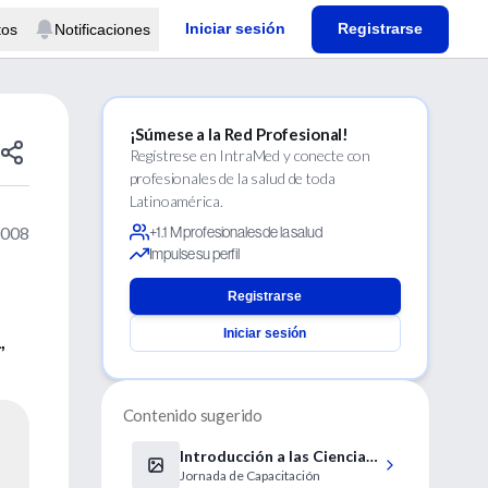
Iniciar sesión
Registrarse
tos
Notificaciones
¡Súmese a la Red Profesional!
Regístrese en IntraMed y conecte con
profesionales de la salud de toda
Latinoamérica.
2008
+1.1 M profesionales de la salud
Impulse su perfil
Registrarse
Iniciar sesión
,
Contenido sugerido
Introducción a las Ciencias
Jornada de Capacitación
Quiroprácticas