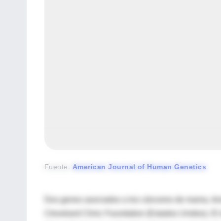
Fuente
:
American Journal of Human Genetics
Dos genes asociados a los cánceres de mama, tiroi
Cleveland Clinic Foundation (Estados Unidos). E