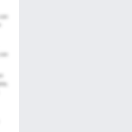
 con
n
 con
un
ama,