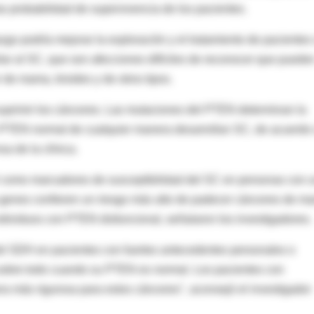
s probabilidad de supervivencia de los pacientes.
zgo podría mejorar la exploración y el tratamiento de pacientes
ar al SC, que son afecciones difíciles de reconocer que puede
 de mama, tiroides y de otros tipos.
uprimir los cánceres. Las mutaciones del PTEN determinan la
n PTEN normal de cualquier manera desarrollan SC, de acuerdo
a de la clínica.
 como marcadores de susceptibilidad del SC en personas con 
genes confieren un riesgo más alto de padecer cánceres de m
ndividuos con PTEN disfuncional, señalaron los investigadores.
el SDH en pacientes con fuertes antecedentes personales o
, sobre todo cuando su PTEN es normal. Los pacientes con
 más rigurosa para estos cánceres", aconsejó el investigador