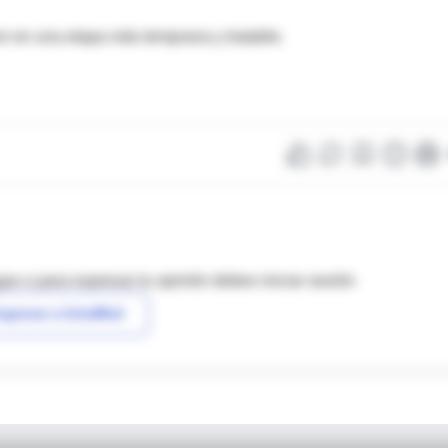
cer en una etapa más temprana y tratable.
as o para expresar tu opinión debes iniciar sesión
ngresar a IntraMed