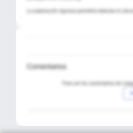
La exploración rigurosa permitiría detectar el cán
Comentarios
Para ver los comentarios de coleg
I