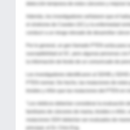
detección temprana de estos cánceres y mejorar la
Además, los investigadores señalaron que el halla
el síndrome de Cowden (SC) y la enfermedad simil
conducir a un riesgo elevado de desarrollar cáncer
Por lo general, un gen llamado PTEN actúa para s
susceptibilidad al SC, pero algunas personas co
la información de fondo de un comunicado de prens
Los investigadores identificaron al SDHB y SDHD
PTEN normal. De hecho, las mutaciones de estos 
tiroides y riñón que las mutaciones del PTEN en i
"Los médicos deberían considerar la evaluación d
familiares de cánceres de mama, tiroides o riñón
mutaciones SDH deberían ser evaluados de manera
principal, el Dr. Chris Eng.