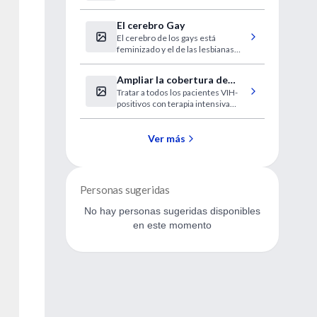
El cerebro Gay
El cerebro de los gays está
feminizado y el de las lesbianas
masculinizado.
Ampliar la cobertura de
Tratar a todos los pacientes VIH-
terapia HAART reduciría
positivos con terapia intensiva
nuevas infecciones por VIH
recortaría un 62% la incidencia de
nuevos casos.
Ver más
Personas sugeridas
No hay personas sugeridas disponibles
en este momento