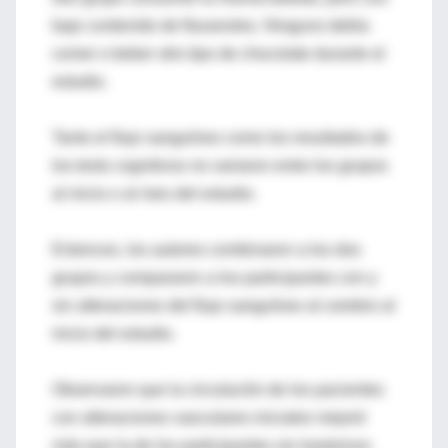
bajo contenido de flavanoles. Ninguno debía
comer o beber otro tipo de chocolate durante el
estudio.
Tanto el flujo sanguíneo como los resultados de
los tests cognitivos no variaron entre los grupos
al inicio o al mes del estudio.
Entonces, los autores combinaron a los dos
grupos y compararon a los participantes con y
sin alteraciones del flujo sanguíneo al cerebro al
inicio del estudio.
Observaron que la circulación de los pacientes
con alteraciones vasculares iniciales mejoró
más que la de los participantes sin trastornos