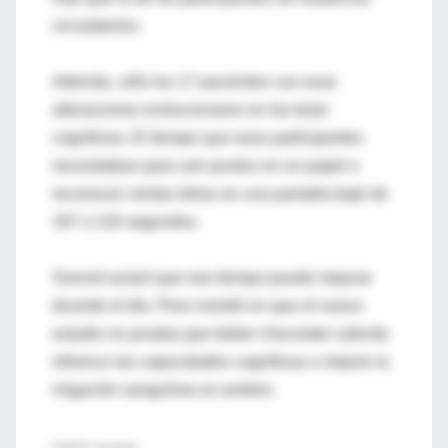
circulatorios.
Además, sólo los 17 pacientes con esas
alteraciones evolucionaron en los tests
cognitivos. El tiempo que esos participantes
necesitaban para unir puntos en un papel o
reconocer ciertas letras en una pantalla bajó de
167 a 116 segundos.
Sorond aclaró que ese tiempo puede mejorar
durante el día. Pero insistió en que el nuevo
estudio no prueba que beber chocolate caliente
refuerce las capacidades cognitivas o mejore la
irrigación sanguínea al cerebro.