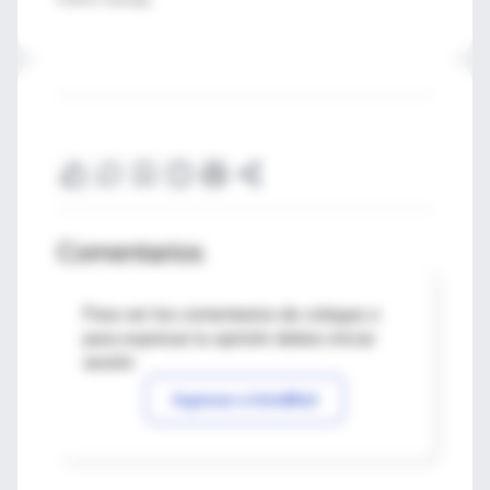
FUENTE: Neurology
Comentarios
Para ver los comentarios de colegas o
para expresar tu opinión debes iniciar
sesión
Ingresar a IntraMed