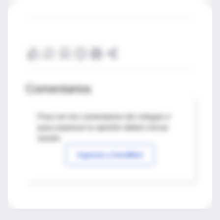
Comentarios
Para ver los comentarios de colegas o
para expresar tu opinión debes iniciar
sesión
Ingresar a IntraMed