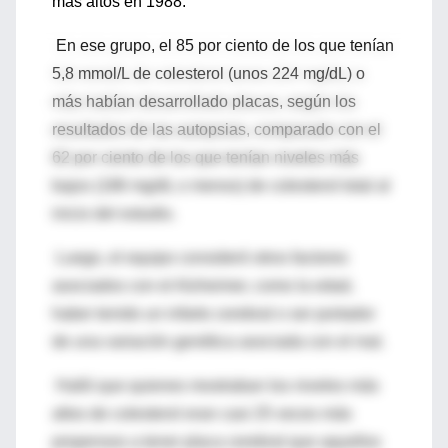
más altos en 1988.
En ese grupo, el 85 por ciento de los que tenían
5,8 mmol/L de colesterol (unos 224 mg/dL) o
más habían desarrollado placas, según los
resultados de las autopsias, comparado con el
62 por ciento de los que tenían niveles más
bajos (186 mg/dL o menos) de colesterol total al
inicio del estudio.
Luego, el equipo consideró otros factores
asociados con el Alzheimer, como la edad,
haber tenido un infarto cerebral o ser portador
de una variación genética asociada con el mal.
Halló que quienes mostraban los niveles más
altos de colesterol eran casi 25 veces más
propensos a tener placa cerebral que aquellos