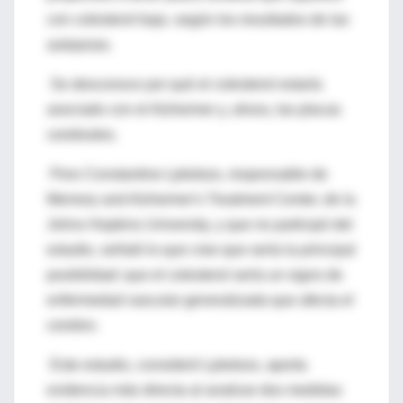
con colesterol bajo, según los resultados de las
autopsias.
Se desconoce por qué el colesterol estaría
asociado con el Alzheimer y, ahora, las placas
cerebrales.
Pero Constantine Lyketsos, responsable de
Memory and Alzheimer's Treatment Center, de la
Johns Hopkins University, y que no participó del
estudio, señaló lo que cree que sería la principal
posibilidad: que el colesterol sería un signo de
enfermedad vascular generalizada que afecta el
cerebro.
Este estudio, consideró Lyketsos, aporta
evidencia más directa al analizar dos medidas