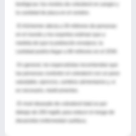
biológicas: los niveles de colesterol en sangre y
la cantidad de placa en el cerebro.
El Alzheimer afecta a 26 millones de personas
en el mundo y los expertos estiman que a
medida de que la población envejece, la
cantidad podría llegar a 66 millones en el 2030.
En general, los especialistas recomiendan que
las personas controlen el colesterol con un peso
saludable, ejercicio, cambios alimentarios y, si
es necesario, medicamentos.
El nivel deseado de colesterol total es por
debajo de 200 mg/dL para reducir el riesgo de
desarrollar enfermedad cardíaca.