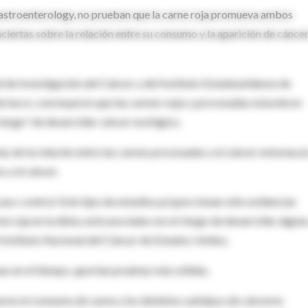
Gastroenterology, no prueban que la carne roja promueva ambos
ciertas sobre la relación entre su consumo y la aparición de cánce
 de Investigación del Cáncer y del Instituto Estadounidense de
 de lucro, concluyeron que las carnes rojas y procesadas estuvieron
iesgo" de desarrollar cáncer esofágico.
s de la relación entre las carnes procesadas y el cáncer estomacal
 y el cáncer.
caso-control. Este tipo de estudios proporcionan sólo evidencias
 roja en la dieta, está asociada con el riesgo de desarrollar algun
 Instituto Nacional del Cáncer de Estados Unidos.
as en el tiempo, aportan pruebas más sólidas.
aron el consumo de carne y los distintos subtipos de cánceres