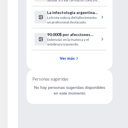
ayudar a crear fármacos contra el
recuerdos dolorosos
estrés postraumático.
La infectología argentina
La triste noticia del fallecimiento
de duelo
un profesional destacado.
90.000$ por afecciones
Dolencias en la muñeca y el
ocasionadas por el uso del
antebrazo izquierdo.
mouse
Ver más
Personas sugeridas
No hay personas sugeridas disponibles
en este momento