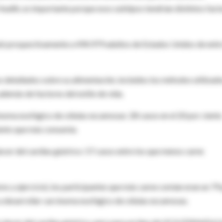
Health, es importante porque esos subtipos tendrían distintos fact
uió prospectivamente a 494.979 adultos de Estados Unidos de entr
os detallados sobre su alimentación, incluidos los métodos utilizad
 además de factores del estilo de vida.
inoma esofágico de células escamosas: 28 casos en el 20 por cient
iento que más consumía.
cer del cardias gástrico: 57 casos entre los que menos carne
mo y ejercicio), los participantes que más carne comían eran un 79
 desarrollar carcinoma esofágico de células escamosas.