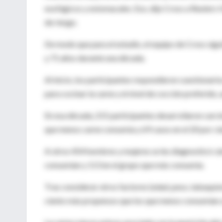
esofágicos y estomacales. Eso, dijo Cross a Reuters 
de riesgo.
De modo que para el estudio, el equipo de Cross sig
y 71 años durante una década.
Al inicio, los participantes respondieron cuestionari
para cocinar la carne y el nivel de cocción preferido,
En esa década, 215 participantes desarrollaron carc
que menos carne consumía y 69 casos en el 20 por c
A otros 454 hombres y mujeres se les diagnosticó cán
consumían y 113 en el grupo que más consumía.
Tras considerar otros factores (edad, peso, tabaquis
ciento más propensos que los que menos consumían a