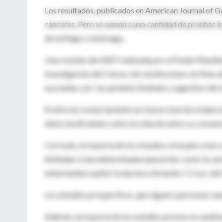
Los resultados, publicados en American Journal of 
cánceres. Pero se suman a una cantidad de pruebas in
de esófago y estómago.
Una revisión del 2007 realizada por el Fondo Mundial
Investigación del Cáncer, dos instituciones sin fines
asociadas con "un aumento limitado y sugestivo del r
El informe revela también un mismo nivel de evidencia
datos insuficientes sobre la relación entre su consumo
Con todo, la mayoría de los estudios revisados eran 
limitadas si una determinada exposición, como la carne
enfermedad, explicó la doctora Amanda J. Cross, del
Los estudios prospectivos, que siguen a personas san
Además, la mayoría de los estudios previos no analiz