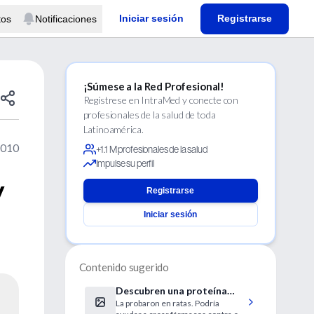
Iniciar sesión
Registrarse
tos
Notificaciones
¡Súmese a la Red Profesional!
Regístrese en IntraMed y conecte con
profesionales de la salud de toda
Latinoamérica.
2010
+1.1 M profesionales de la salud
Impulse su perfil
y
Registrarse
Iniciar sesión
Contenido sugerido
Descubren una proteína
La probaron en ratas. Podría
que borra de la mente los