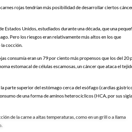
rnes rojas tendrían más posibilidad de desarrollar ciertos cánce
 de Estados Unidos, estudiados durante una década, que una peque
ago. Pero los riesgos eran relativamente más altos en los que
la cocción.
ojas consumía eran un 79 por ciento más propensos que los del 20 
noma estomacal de células escamosas, un cáncer que ataca el tejid
n la parte superior del estómago cerca del esófago (cardias gástric
consumo de una forma de aminos heterocíclicos (HCA, por sus sigl
ión de la carne a altas temperaturas, como en un grill o a llama
o.