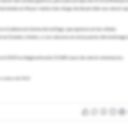
l cáncer del cardias gástrico, pero para un tipo de HCA (DiMelQx) 
ía tenían un 44 por ciento más riesgo de desarrollar ese cáncer qu
n el adenocarcinoma de esófago, que aparece en las células
n en Estados Unidos, o con cánceres en otras partes del estómago
n el 2010 se diagnosticarán 21.000 casos de cáncer estomacal y
e octubre del 2010