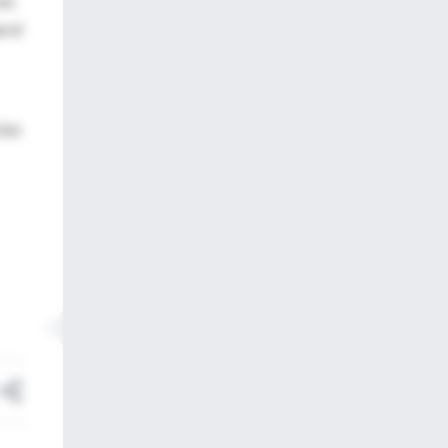
los
e el
 (no