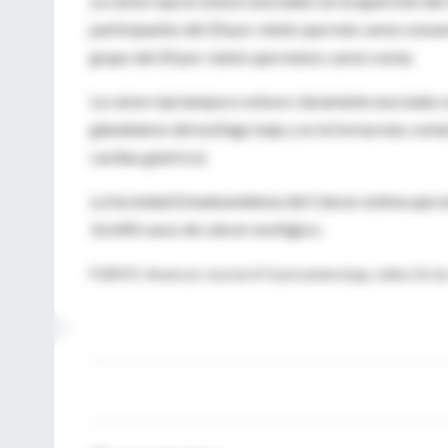
La carne roja no estuvo asociada con la aparición de
participantes del 20 por ciento que más carne consum
grupo del 20 por ciento que menos carne comía.
La carne roja tampoco estuvo claramente asociada co
glandulares del esófago bajo y es la forma más comú
cardias gástrico).
La Sociedad Estadounidense del Cáncer estima que e
16.640 casos de cáncer esofágico.
FUENTE: American Journal of Gastroenterology, online 26 d