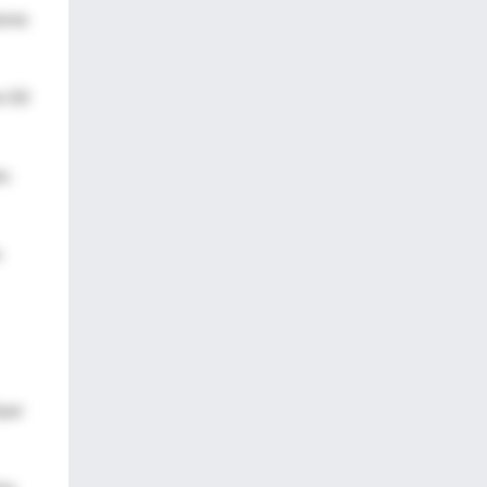
ores
e 50
os
o
 por