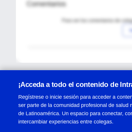
Comentarios
Para ver los comentarios de coleg
I
¡Acceda a todo el contenido de Int
Regístrese o inicie sesión para acceder a conten
ser parte de la comunidad profesional de salud 
Centro de Ayuda
de Latinoamérica. Un espacio para conectar, co
Términos y condiciones
| Políticas de privacidad
| Todos
intercambiar experiencias entre colegas.