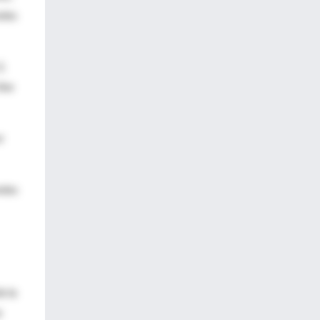
eles
2.
ibe
r
eles
e la
a