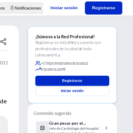
Iniciar sesión
Registrarse
tos
Notificaciones
¡Súmese a la Red Profesional!
Regístrese en IntraMed y conecte con
profesionales de la salud de toda
Latinoamérica.
2011
+1.1 M profesionales de la salud
Impulse su perfil
Registrarse
Iniciar sesión
 de
Contenido sugerido
Gran pesar por el
Jefe de Cardiología del Hospital
fallecimiento del Dr.