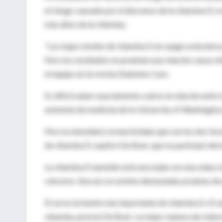
el riesgo causado por el descenso de la vitamina D cr
más altos de la vitamina.
"Los bajos niveles de vitamina D en sangre estuviero
Pero los resultados no prueban una relación causa-ef
el equipo en la revista Diabetes Care.
Es difícil saber exactamente cuál es la relación entre
asistente de medicina de la University of Washington 
Pero la obesidad y la inactividad, que son los dos fac
de vitamina D, explicó De Boer, que no participó del 
La vitamina D también está asociada con una reducci
cánceres. Aun así, no existen demasiadas pruebas de
El sol es la fuente más importante de vitamina D. El 
vitamina, precisó De Boer. La mejor manera de reducir 