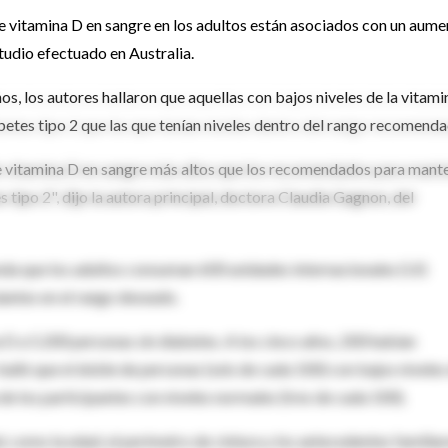
 vitamina D en sangre en los adultos están asociados con un aume
studio efectuado en Australia.
s, los autores hallaron que aquellas con bajos niveles de la vitami
abetes tipo 2 que las que tenían niveles dentro del rango recomenda
de vitamina D en sangre más altos que los recomendados para mant
s tipo 2", dijo la autora principal, doctora Claudia Gagnon, del
da que los adultos consuman 600 unidades internacionales (UI)
lantes en el rango deseado.
 D a 5.200 personas sin diabetes. A los cinco años, 200 habían
 halló que el doble de personas (seis de cada 100) con bajos niveles
de los participantes con niveles normales (tres de cada 100).
, como la edad, el perímetro de cintura y los antecedentes familiar