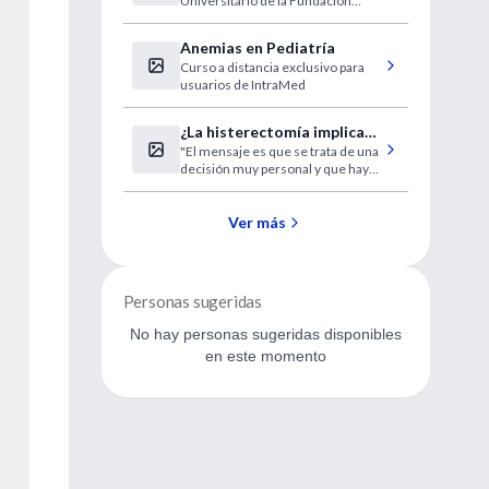
Universitario de la Fundación
Enrique Pablo Gurfinkel
Favaloro y en el 2010 es
nombrado Investigador Clínico del
Anemias en Pediatría
CONICET y pasa a ejercer el cargo
Curso a distancia exclusivo para
de Director Académico del
usuarios de IntraMed
Departamento de Ciencias
Cardiovasculares.
¿La histerectomía implica
"El mensaje es que se trata de una
extirpar también los
decisión muy personal y que hay
ovarios?
que conversar con el médico
sobre los riesgos y los beneficios".
Ver más
Personas sugeridas
No hay personas sugeridas disponibles
en este momento