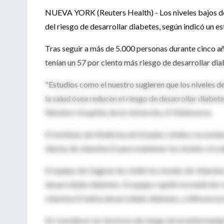
NUEVA YORK (Reuters Health) - Los niveles bajos de
del riesgo de desarrollar diabetes, según indicó un e
Tras seguir a más de 5.000 personas durante cinco año
tenían un 57 por ciento más riesgo de desarrollar di
"Estudios como el nuestro sugieren que los niveles 
la salud ósea reducen el riesgo de desarrollar diabete
Western Hospital, de la University of Melbourne.
El Instituto de Medicina de Estados Unidos recomien
diarias de vitamina D para mantener los niveles circu
El equipo de Gagnon les midió los niveles de vitamina
desarrollado diabetes. El equipo repitió la medición:
vitamina D había desarrollado diabetes, a diferencia 
Al considerar los factores de riesgo de la enfermedad