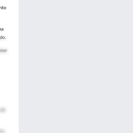
nto
na
do.
ener
 de
es,