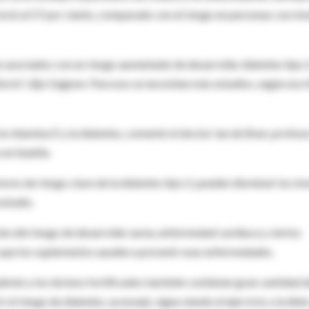
eció al 57 por ciento, comparado con el riesgo en personas con niv
n asociados con un riesgo aumentado de desarrollar diabetes tipo 
ecto", dijo Gagnon. Para eso se necesitan más estudios, según escr
 la vitamina D y la diabetes, comentó el doctor Ian de Boer, profeso
en Seattle.
tores de riesgo clave de la diabetes tipo 2, pueden disminuir los niv
estudio.
ón del riesgo de desarrollar asma, enfermedad cardíaca y ciertos
 que los suplementos ayuden a prevenir esas enfermedades.
salmón y los lácteos fortificados también contienen gran cantidad d
el riesgo de diabetes, aconsejó, sigue siendo el ejercicio y la diet