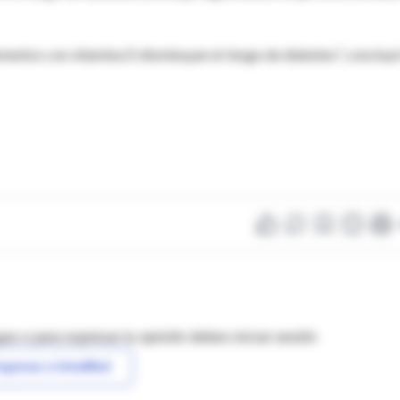
mentos con vitamina D disminuyan el riesgo de diabetes", concluy
as o para expresar tu opinión debes iniciar sesión
ngresar a IntraMed