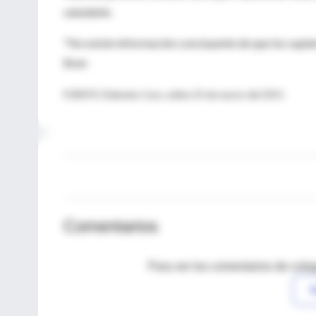
saludable.
"No existe información concluyente de que los suple
Boer.
FUENTE: Diabetes Care, online 23 de marzo del 2011
Comentarios
Para ver los comentarios de coleg
I