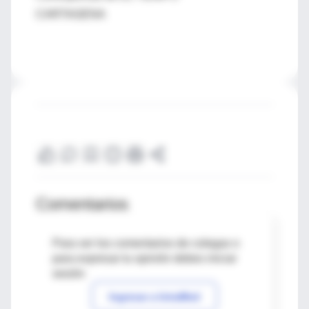
CARTAGENA
Comentarios
Para ver los comentarios de colegas o
para expresar tu opinión debes iniciar
sesión
Ingresar a IntraMed