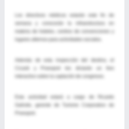
Los directivos médicos estarán este fin de
semana y conocerán la infraestructura en
materia de hoteles, centros de convenciones y
lugares alternos para actividades sociales.
Además de esta inspección del destino, el
Cicavb y Proexport les dictarán un foro
interactivo sobre la captación de congresos.
Esta actividad estará a cargo de Ricardo
Galindo, gerente de Turismo Corporativo de
Proexport.