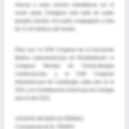
Gracias a estas uniones estratégicas con el
sector salud, Cartagena será sede de cuatro
grandes eventos, los cuales congregarán a más
de 12 mil médicos del mundo.
Ellos son: el XXIII Congreso de la Asociación
Medica Latinoamericana de Rehabilitación; el
Congreso Mundial de Farmacoterapia
Cardiovascular; y el XXIII Congreso
Interamericano de Cardiología, estos dos en el
2011; y la Confederación Americana de Urología
para el año 2012.
VICENTE ARCIERI GUTIÉRREZ
Corresponsal de EL TIEMPO