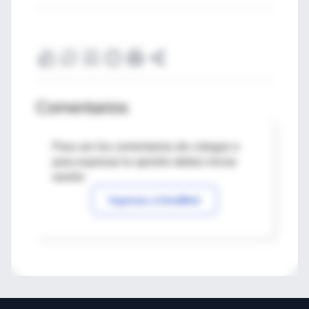
Comentarios
Para ver los comentarios de colegas o
para expresar tu opinión debes iniciar
sesión
Ingresar a IntraMed