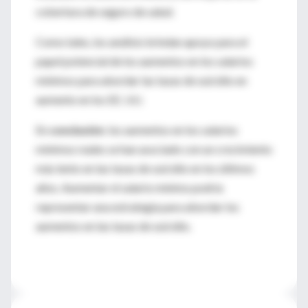
cobertura de seguro de salud.
Como tales, los análisis brindan apoyo para el
papel potencial de los aumentos en los salarios
mínimos para abordar las tasas de suicidio en
aumento en los EE. UU.
En
conclusión
: los aumentos en los salarios
mínimos reales se han asociado con un crecimiento
más lento en las tasas de suicidio en los últimos
años. Aumentar el salario mínimo podría
representar una estrategia para abordar los
aumentos en las tasas de suicidio.