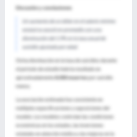
Discusión y conclusiones
Un aumento de un dólar en el salario mínimo
estatal se asoció en promedio con una
disminución del 1.9% en la tasa anual de
suicidio ajustada por edad.
Dicha disminución en la tasa de suicidios durante
el período de estudio habría resultado en
aproximadamente
8.000 muertes
por suicidio
menos.
La asociación estimada fue consistente en
múltiples especificaciones y suposiciones del
modelo. Los modelos controlan las condiciones
económicas en los estados, las inversiones
estatales en atención médica y las mejoras en la