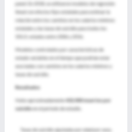
panel. En 2018, se utilizaron modelos de regresión
lineal con efectos fijos estatales para estimar la
relación entre los cambios en los salarios mínimos
estatales y las tasas de suicidio para todos los
50U.S. estados entre 2006 y 2016.
Modelos controlados por características de
estado variables en el tiempo que podrían estar
asociadas con cambios en los salarios mínimos y
tasas de suicidio.
Resultados
Hubo aproximadamente
432.000 muertes por
suicidio
en el período de estudio.
Tasas de suicidio ajustadas por edad por sexo,