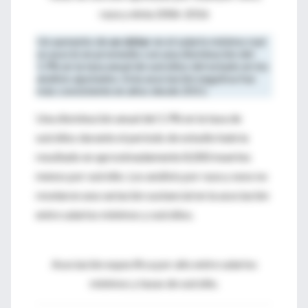
raza y etnia 2006-2016
Un aumento de
un dólar
en el salario mínimo real
se asoció en promedio con una disminución del
1.9% en la tasa anual de suicidios del estado en los
análisis ajustados. Esta asociación negativa fue
más consistente en años desde 2011.
Una disminución
anual del 1.9% en la tasa de
suicidios durante el período de estudio habría
resultado en aproximadamente 8,000 muertes
menos por suicidio. Los análisis por raza y sexo no
revelaron una variación sustancial en la asociación
entre salarios mínimos y suicidios.
Asociación específica por año entre salarios
mínimos y tasas de suicidio.