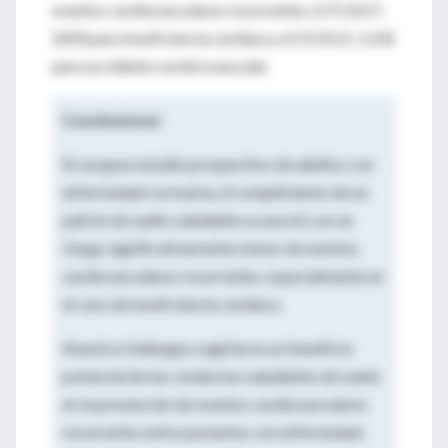
eventos cardiovasculares recurrentes, 0,71 (0,57,
0,89) para insuficiencia cardíaca y 0,72 (0,51, 1,03)
para accidente cerebrovascular.
Conclusiones
En un gran estudio prospectivo de adultos con
enfermedad coronaria, el cumplimiento de un
patrón de sueño saludable se asoció con un
riesgo significativamente menor de eventos
cardiovasculares recurrentes, especialmente en
el caso de insuficiencia cardíaca.
Nuestros hallazgos sugirieron un beneficio
potencial de las conductas saludables de sueño
en la prevención de eventos cardiovasculares
recurrentes entre pacientes con enfermedad