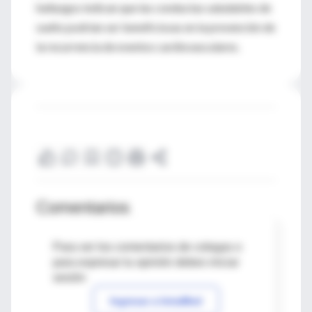
hallazgos indican que las conductas saludables de
sueño podrían ser beneficiosas en la prevención de
la recurrencia de eventos cardiovasculares.
Comentarios
Para ver los comentarios de colegas o
para expresar tu opinión debes iniciar
sesión
Ingresar a IntraMed