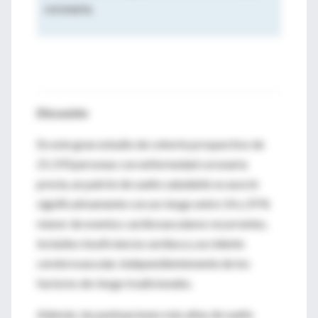
coronaria.
Discusión
En este gran estudio de cohorte prospectivo de
21.193 personas con enfermedad coronaria
previa, un patrón de sueño saludable se asoció
significativamente con un riesgo entre 14 y 29 %
menor de eventos cardiovasculares recurrentes,
incluidos insuficiencia cardíaca y accidente
cerebrovascular, independientemente de los
factores de riesgo tradicionales.
Además, las puntuaciones más altas de sueño