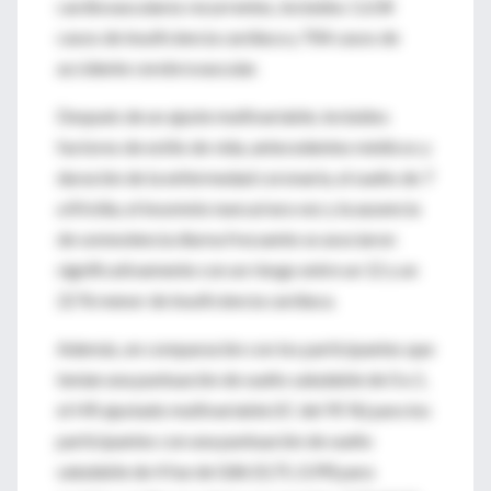
cardiovasculares recurrentes, incluidos 1.634
casos de insuficiencia cardíaca y 704 casos de
accidente cerebrovascular.
Después de un ajuste multivariable, incluidos
factores de estilo de vida, antecedentes médicos y
duración de la enfermedad coronaria, el sueño de 7
a 8 h/día, el insomnio nunca/rara vez y la ausencia
de somnolencia diurna frecuente se asociaron
significativamente con un riesgo entre un 12 y un
22 % menor de insuficiencia cardíaca.
Además, en comparación con los participantes que
tenían una puntuación de sueño saludable de 0 a 1,
el HR ajustado multivariable (IC del 95 %) para los
participantes con una puntuación de sueño
saludable de 4 fue de 0,86 (0,75, 0,99) para