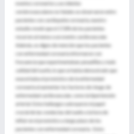
eventos coronarios y accidentes
cerebrovasculares no fatales se observaron entre
pacientes con cardiopatía coronaria, nuestro
estudio reveló que el 17,8% de los pacientes
recurren al menos a un evento cardiovascular.
Además, es digno de mención que los pacientes
con enfermedad coronaria informaron con
frecuencia que experimentaban
pesadillas y mala
calidad del sueño
, lo que se había demostrado que
exacerbaba el pronóstico de la enfermedad
coronaria al aumentar los factores de riesgo de
enfermedad cardiovascular, como la hipertensión
arterial. Estos hallazgos subrayaron el papel
crucial de las conductas del sueño a la hora de
influir en el pronóstico a largo plazo de los
pacientes con enfermedad coronaria. Estos