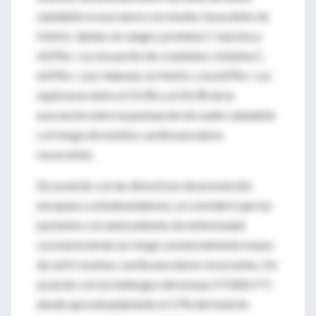
saludable se asociaron con niveles favorables de
HbA1c, lípidos en sangre, proteína C reactiva y
eGFRcr-cys (ecuación de creatinina-cistatina C,
eGFRcr-cys). Además, la HbA1c y la eGFRcr-cys
explicaron entre el 15,0% y el 24,3% de la
asociación entre la puntuación de sueño saludable
y el riesgo de eventos cardiovasculares
recurrentes.
De acuerdo con las directrices de prevención
europeas y estadounidenses, se consideró que los
pacientes con antecedentes de enfermedad
coronaria tenían un riesgo sustancialmente mayor
de sufrir eventos cardiovasculares recurrentes. De
acuerdo con los hallazgos del ensayo STABILITY,
donde aproximadamente el 17% del total de