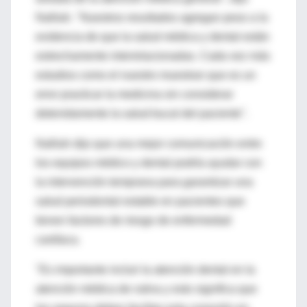
Nalliah. "Nuestros resultados agregan peso a la
evidencia de que la salud médica y dental están
estrechamente interrelacionadas. Cada vez más
estudios como el nuestro muestran que es un
error practicar la medicina sin considerar
detenidamente la salud bucal del paciente".
Nalliah dijo que una mejor comunicación entre
los equipos médico y dental podría ayudar con
la intervención temprana para garantizar una
salud periodontal estable en pacientes que
tienen factores de riesgo de enfermedad
cardíaca.
"Es importante incluir la atención dental en la
atención médica de rutina y esto significa que