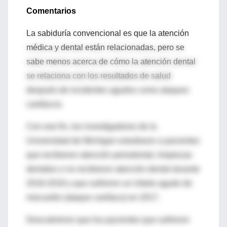
Comentarios
La sabiduría convencional es que la atención
médica y dental están relacionadas, pero se
sabe menos acerca de cómo la atención dental
se relaciona con los resultados de salud
después de incidentes agudos como ataques
cardíacos.
Con ese fin, los investigadores de la
Universidad de Michigan estudiaron a pacientes
que recibieron atención periodontal, limpiezas
dentales o no recibieron atención dental durante
2016-2018 y que sufrieron un infarto agudo de
miocardio (ataque cardíaco) en 2017.
Descubrieron que los pacientes que sufrieron