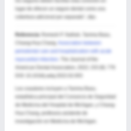
los seguros deben facilitar esta conexión en
lugar de ofrecer un seguro dental como una
cobertura adicional por separado", dijo.
Referencia
: Romesh P. Nalliah, Tanima Basu,
Chiang-Hua Chang.
Association between
periodontal care and hospitalization with acute
myocardial infarction
. The Journal of the
American Dental Association, 2022; 153 (8): 776
DOI: 10.1016/j.adaj.2022.02.003
Los coautores incluyen a Tanima Basu,
estadística principal del Consorcio de Seguridad
de Medicina del Hospital de Michigan, y Chiang-
Hua Chang, profesora asistente de
investigación en Medicina de Michigan.