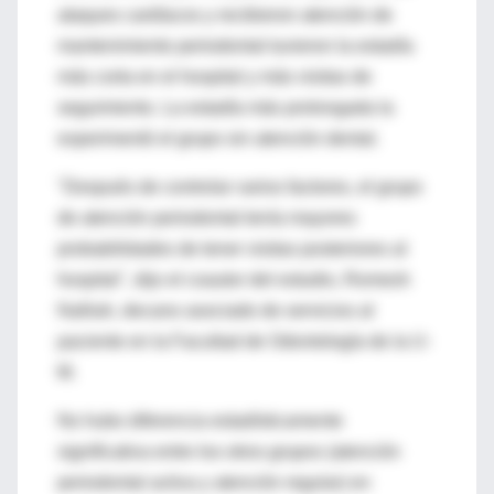
ataques cardíacos y recibieron atención de
mantenimiento periodontal tuvieron la estadía
más corta en el hospital y más visitas de
seguimiento. La estadía más prolongada la
experimentó el grupo sin atención dental.
"Después de controlar varios factores, el grupo
de atención periodontal tenía mayores
probabilidades de tener visitas posteriores al
hospital", dijo el coautor del estudio, Romesh
Nalliah, decano asociado de servicios al
paciente en la Facultad de Odontología de la U-
M.
No hubo diferencia estadísticamente
significativa entre los otros grupos (atención
periodontal activa y atención regular) en