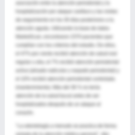
asociación entre la atención periodontal y la
hospitalización por ataque cardíaco y las visitas
de seguimiento en los 30 días posteriores a la
atención aguda. Utilizando la base de datos
MarketScan, encontraron 2370 pacientes que
cumplían con los criterios del estudio. De ellos,
el 47% por ciento recibió atención de salud oral
regular u otra, el 7% recibió atención periodontal
activa (alisado radicular y raspado periodontal) y
el 10% recibió atención periodontal controlada
(mantenimiento). Más del 36 % no tenía
atención de la salud bucal antes de ser
hospitalizados después de un ataque al
corazón.
"La odontología a menudo se practica de forma
aislada de la atención médica general", dijo