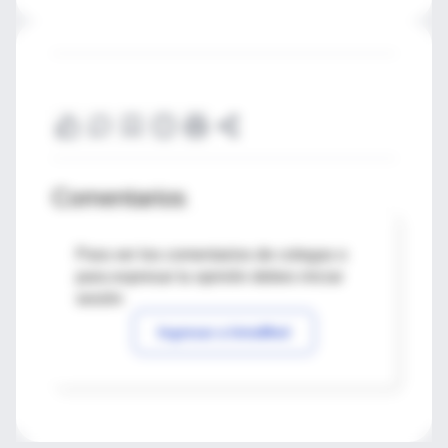
Comentarios
Para ver los comentarios de colegas o
para expresar tu opinión debes iniciar
sesión
Ingresar a IntraMed