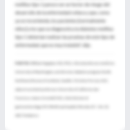
mellitus tipo 1 parece ser un factor de riesgo del
desarrollo de la enfermedad celíaca y que, como
ya se recomienda, los pacientes [normalmente
niños] a los que se diagnostica la diabetes mellitus
tipo 1 deberían realizar las pruebas de este tipo de
enfermedad, que es muy tratable", dijo.
FUENTES:
William Hagopian, M.D., Ph.D., clinical professor, medicine,
University of Washington, and director, diabetes program, Pacific
Northwest Research Institute, Seattle; Christine Ferrara, M.D.,
adjunct assistant professor, University of California, San
Francisco; James Grendell, M.D., chief, division of
gastroenterology, NYU Winthrop Hospital, Mineola, N.Y. ; Oct. 10,
2017, Pediatrics