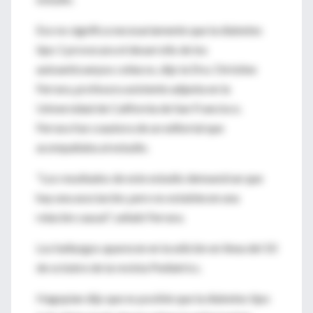
Eso no significa necesariamente que la diabetes
tipo 1 provocara el desarrollo de los
autoanticuerpos celíacos, dijo la Dra. Christine
Ferrara, profesora asistente adjunta en la
Universidad de California de San Francisco.
Ferrara fue coautora de un editorial que
acompañaba al estudio.
"Los resultados de este estudio demuestran que
hay una asociación, pero no establecen una
relación causal", señaló Ferrara.
Los hallazgos aparecen en la edición en línea del 10
de octubre de la revista Pediatrics.
Hagopian dijo que es posible que la diabetes tipo