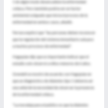
1 de algún modo desencadene la enfermedad
celíaca. Pero también podría ser un factor
ambiental solapado que inicia el proceso de la
enfermedad en ambos casos, añadió.
Ferrara explicó que "las personas deben reconocer
que la regulación del sistema inmunitario subyace
a muchos procesos de enfermedad".
Hagopian dijo que es importante indicar que el
estudio solo observó a niños menores de 6 años.
Grendell se mostró de acuerdo con Hagopian en
que un diagnóstico de diabetes tipo 1 debería ser
una señal de la necesidad de observar la presencia
de la enfermedad celíaca.
"La moraleja para el público es que la diabetes