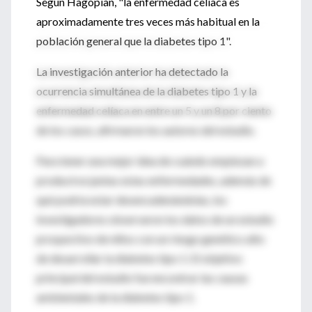
Según Hagopian, "la enfermedad celíaca es
aproximadamente tres veces más habitual en la
población general que la diabetes tipo 1".
La investigación anterior ha detectado la
ocurrencia simultánea de la diabetes tipo 1 y la
enfermedad celíaca en entre un 5 y un 8 por ciento
de los casos, afirmaron los autores del estudio.
Para tener una mejor idea de cuándo empiezan a
producirse juntas estas enfermedades, además de
qué podría estar desencadenándolas, los
investigadores observaron los datos de un estudio
prospectivo de niños con un riesgo genético alto
de desarrollar la diabetes tipo 1. El objetivo
principal del estudio fue encontrar las causas
ambientales de la diabetes tipo 1.