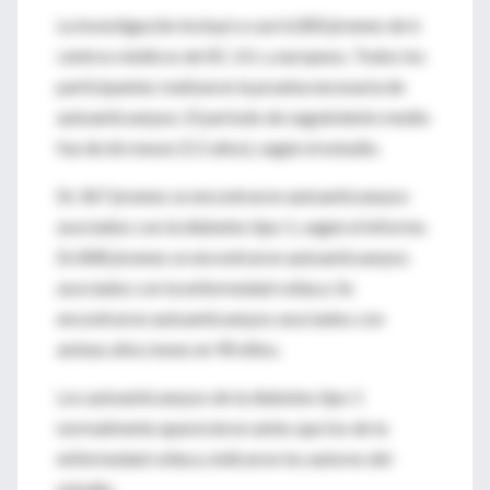
La investigación incluyó a casi 6,000 jóvenes de 6
centros médicos de EE. UU. y europeos. Todos los
participantes realizaron la prueba necesaria de
autoanticuerpos. El periodo de seguimiento medio
fue de 66 meses (5.5 años), según el estudio.
En 367 jóvenes se encontraron autoanticuerpos
asociados con la diabetes tipo 1, según el informe.
En 808 jóvenes se encontraron autoanticuerpos
asociados con la enfermedad celíaca. Se
encontraron autoanticuerpos asociados con
ambas afecciones en 90 niños.
Los autoanticuerpos de la diabetes tipo 1
normalmente aparecieron antes que los de la
enfermedad celíaca, indicaron los autores del
estudio.