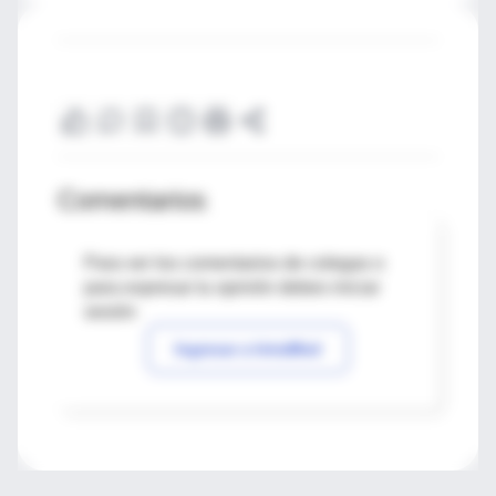
Comentarios
Para ver los comentarios de colegas o
para expresar tu opinión debes iniciar
sesión
Ingresar a IntraMed