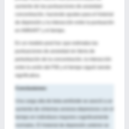
aumento de las puntuaciones de ansiedad-
concentración, haciendo ajustes para el historial
de depresión y la interacción entre la puntuación
en AMNART y el tiempo.
En un modelo post hoc que estimaba las
puntuaciones de ansiedad sin ítems de
perturbación de la concentración, la interacción
entre la unión del PiB y el tiempo siguió siendo
significativa.
Conclusiones:
Una carga alta de beta-amilioide se asoció a un
aumento de síntomas ansioso-depresivos con el
tiempo en individuos mayores cognitivamente
normales. El historial de depresión anterior se