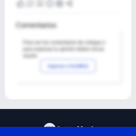
Comentarios
Para ver los comentarios de colegas o
para expresar tu opinión debes iniciar
sesión
Ingresar a IntraMed