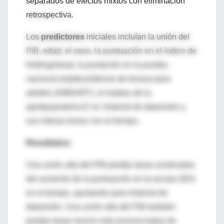
separados de efectos mixtos con eliminación
retrospectiva.
Los
predictores
iniciales incluían la unión del
PiB, edad, el sexo, la puntuación en el índice de
Hollingshead, la puntación en la prueba
nacional estadounidense de lectura para
adultos (AMNART), el estatus de la
apolipoproteína E ε4, historial de depresión y
sus interacciones con el tiempo.
Resultados:
Una unión alta del PiB predijo tasas aceleradas
del aumento de la puntuación en la escala GDS
en el tiempo, ajustando para historial de
depresión. Una unión alta del PiB también
predijo tasas mucho más pronunciadas de