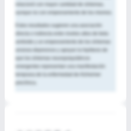
relacionó con mayor cantidad de síntomas,
aunque no con empeoramiento de los mismos.
Estos resultados sugieren una asociación
directa o indirecta entre niveles altos de beta-
amiloide y un empeoramiento de los síntomas
ansioso-depresivos y apoyan la hipótesis de
que los síntomas neuropsiquiátricos
emergentes representan una manifestación
temprana de la enfermedad de Alzheimer
preclínica.