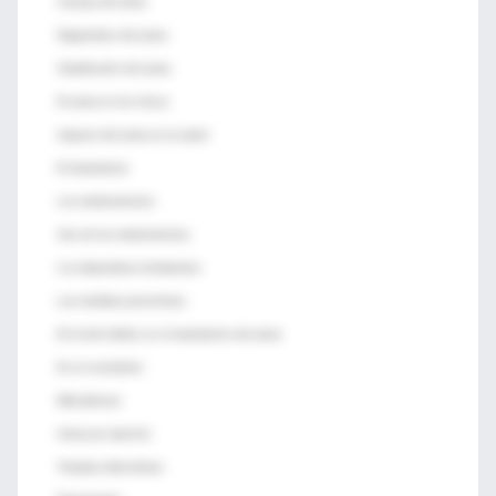
Causas del asma
Diagnóstico del asma
Clasificación del asma
El asma en los chicos
Impacto del asma en la salud
El tratamiento
Los medicamentos
Uso de los medicamentos
Los dispositivos inhalatorios
Las medidas preventivas
El rol del médico en el tratamiento del asma
En el consultorio
Misceláneas
Asma por ejercicio
Terapias alternativas