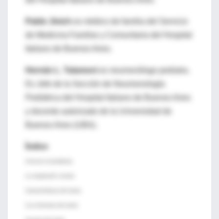
Pablo Jinich
es médico de familia del Servicio
de Medicina Familiar y Comunitaria del Hospital
Italiano de Buenos Aires.
Hernán L. Talamoni
es neumonólogo pediatra.
Es Jefe de la Sección de Neumonología
Pediátrica del Hospital Italiano de Buenos Aires
y docente autorizado de la Universidad de
Buenos Aires (UBA).
Índice
Conocer el problema
La respiración normal
Características del asma
Los síntomas del asma