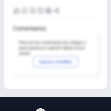
Comentarios
Para ver los comentarios de colegas o
para expresar tu opinión debes iniciar
sesión
Ingresar a IntraMed