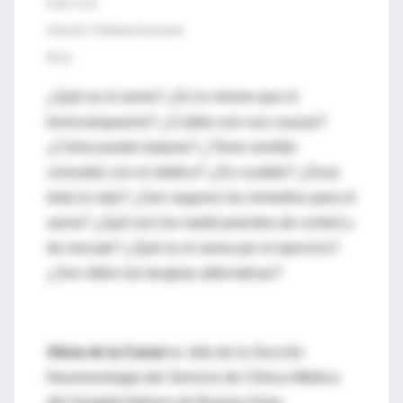
Precio: $ 22
Colección: Problemas frecuentes
68 pp.
¿Qué es el asma? ¿Es lo mismo que el
broncoespasmo? ¿Cuáles son sus causas?
¿Cómo puede tratarse? ¿Tiene sentido
consultar con el médico? ¿Es curable? ¿Dura
toda la vida? ¿Son seguros los remedios para el
asma? ¿Qué son los medicamentos de control y
de rescate? ¿Qué es el asma por el ejercicio?
¿Son útiles las terapias alternativas?
Alicia de la Canal
es Jefa de la Sección
Neumonología del Servicio de Clínica Médica
del Hospital Italiano de Buenos Aires.