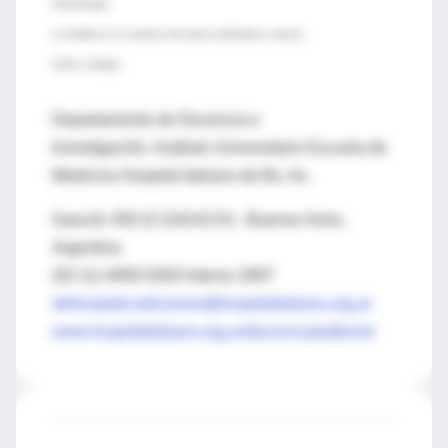
Psicoterapia
La familia en el contexto del asma moderada a severa
Asma y alergia
Departamento de Docencia e
Investigación, Instituto Universitario Escuela de
Medicina Hospital Italiano de Bs. As.
Gascón 450 (C1181ACH) - Buenos Aires,
Argentina
(54 11) 4959 0200 Interno 2997
delhospital.ediciones@hospitalitaliano.org.ar
www.hospitalitaliano.org.ar/docencia/editorial