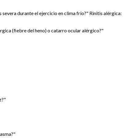
s severa durante el ejercicio en clima frío?" Rinitis alérgica:
rgica (fiebre del heno) o catarro ocular alérgico?"
z?"
o asma?"