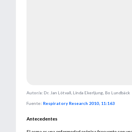
Autor/a: Dr. Jan Lötvall, Linda Ekerljung, Bo Lundbäck
Fuente
:
Respiratory Research 2010, 11:163
Antecedentes
El asma es una enfermedad crónica frecuente con un