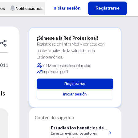
Iniciar sesión
Registrarse
tos
Notificaciones
¡Súmese a la Red Profesional!
Regístrese en IntraMed y conecte con
profesionales de la salud de toda
Latinoamérica.
2011
+1.1 M profesionales de la salud
Impulse su perfil
Registrarse
is
Iniciar sesión
Contenido sugerido
Estudian los beneficios de
En esta revisión, los autores
la actividad física sobre los