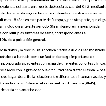
valencia del asma en el oeste de Suecia es casi del 8,5%, mediant
te destacar, dicen, que los datos obtenidos muestran que no ha
ltimos 18 años en esta parte de Europa, y, por otra parte, que el g
 disminuido durante este período. Sin embargo, en la mencionada
as con múltiples síntomas de asma, correspondientes a
 2% de la población general.
do la rinitis y la rinosinusitis crónica. Varios estudios han mostrado
ficándose a la rinitis como un factor de riesgo importante de
an incorporado a pacientes con asma de diferentes cohortes clínicas
 asoció con la gravedad y la dificultad para tratar el asma. A pes
que hayan descrito la relación entre diferentes síntomas nasales y
 tomada al azar. Además, el
asma multisintomática (AMS)
,
 descrita con anterioridad.