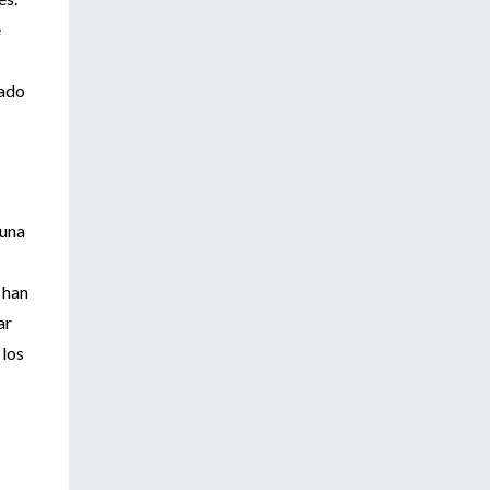
e
rado
 una
 han
ar
 los