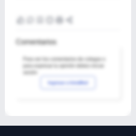
Comentarios
Para ver los comentarios de colegas o
para expresar tu opinión debes iniciar
sesión
Ingresar a IntraMed