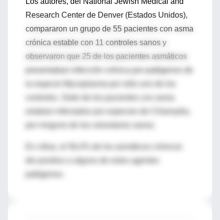
Los autores, del National Jewish Medical and
Research Center de Denver (Estados Unidos),
compararon un grupo de 55 pacientes con asma
crónica estable con 11 controles sanos y
observaron que 25 de los pacientes asmáticos
presentaban infección crónica por patógenos de
la especie Mycoplasma por sólo uno de los
controles. Siete de los pacientes con asma
estaban infectados por especies de Chlamydia,
por ninguno de los voluntarios sanos.
En cifras, el 56,4% de los asmáticos crónicos
dio positivo a alguno de estos agentes
patógenos.