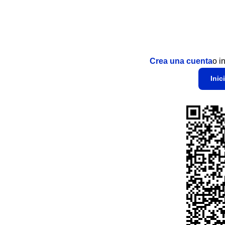
Crea una cuenta
o i
Inic