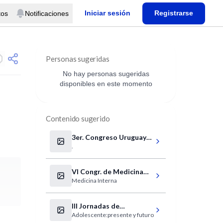
Iniciar sesión
Registrarse
tos
Notificaciones
Personas sugeridas
No hay personas sugeridas
disponibles en este momento
Contenido sugerido
3er. Congreso Uruguayo
.
de Bioquímica Clínica
VI Congr. de Medicina
Medicina Interna
Interna Ciudad Bs As
III Jornadas de
Adolescente:presente y futuro
Adolescencia.