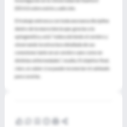
investigación en la Universidad de Stanford
(EEUU) sobre estrés y adicción.
El trabajo entronca con toda una nueva disciplina
dentro de la neurociencia que, gracias a la
optogenética, está “redescubriendo el cerebro y
observando la estructura detallada de sus
conexiones tanto en un cerebro sano como en
distintas enfermedades”, resalta. El objetivo final,
claro, es saber si se puede reconectar el cableado
para curarlas.