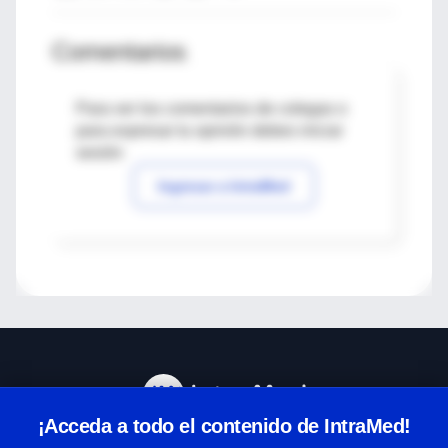
Comentarios
Para ver los comentarios de colegas o
para expresar tu opinión debes iniciar
sesión
Ingresar a IntraMed
¡Acceda a todo el contenido de IntraMed!
Centro de Ayuda