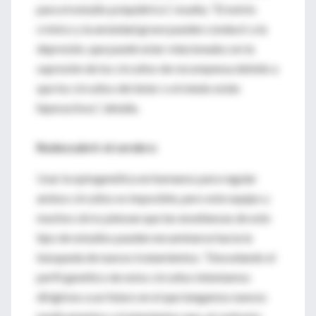
para el estudio psiquiátrico”, resalta. “El estrés
crónico y la ansiedad grave pueden conducir a la
depresión, que puede estar relacionada con la
supresión de los circuitos de recompensa debido a
que los circuitos del dolor o el miedo están
hiperactivos”, detalla.
Redescubrir el cerebro
Usar la optogenética en humanos para regular
ambos circuitos es imposible, pero este equipo y
muchos otros piensan que las enseñanzas de este
tipo de estudios pueden encaminarse hacia la
búsqueda de nuevos tratamientos. “Desvelando el
perfil genético de estos circuitos intentamos
dirigirnos a un futuro en el que tengamos nuevos