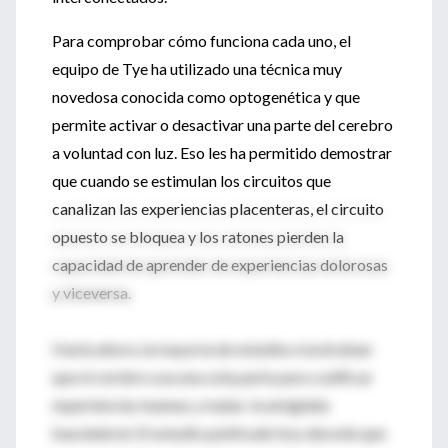
Para comprobar cómo funciona cada uno, el
equipo de Tye ha utilizado una técnica muy
novedosa conocida como optogenética y que
permite activar o desactivar una parte del cerebro
a voluntad con luz. Eso les ha permitido demostrar
que cuando se estimulan los circuitos que
canalizan las experiencias placenteras, el circuito
opuesto se bloquea y los ratones pierden la
capacidad de aprender de experiencias dolorosas
y viceversa.
Hasta ahora, la mayoría de estudios mostraban
que el cerebro usa una sola parte para codificar
experiencias buenas y malas: la amígdala
basolateral. El estudio publicado hoy desvela que