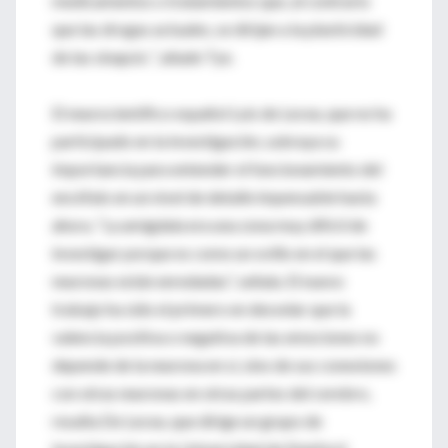
medicamentos o tratamientos que, al contrario
que las drogas actuales, se dirijan a la plasticidad
de las sinapsis ”, añade Tye.
El neurocientífico español Luis de Lecea, que no ha
participado en la investigación, subraya su
importancia para entender el funcionamiento del
encéfalo en un nivel de detalle impensable hasta
ahora. “La amígdala era una zona muy difícil de
investigar porque es como un ovillo en el que las
neuronas están enredadas”, señala. El nuevo
trabajo ha sido el primero en desvelar que la
valencia positiva o negativa de las emociones no
depende de la neurona en sí, sino de sus conexiones
con otras neuronas en otras partes del cerebro,
resalta De Lecea, que dirige un grupo de