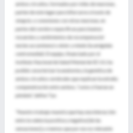
ambos circuitos, formados por miles de neuronas,
parten de este lugar para bifurcarse a través de
sinapsis, o conexiones con otras neuronas, en
partes del cerebro específicas para buenos
recuerdos y sentimientos de recompensa (el
núcleo accumbens) o dolor y miedo (la amígdala
centromedial). El equipo, financiado por el
Instituto Nacional de Salud Mental de EE UU, ha
podido caracterizar la anatomía y la genética de
ambos circuitos cerebrales que explican la extraña
compenetración entre ambos, “como si fueran un
péndulo”, define Tye.
“Nuestro trabajo muestra que hay una interacción
entre la valencia positiva y negativa [de las
sensaciones] y creemos que por eso es relevante