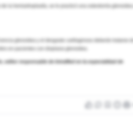
e la hemiartroplastía, se le practicó una osteotomía glenoidea
ciencia glenoidea y el desgaste cartilaginoso deberán tratarse d
bro en pacientes con displasia glenoidea.
o, editor responsable de IntraMed en la especialidad de