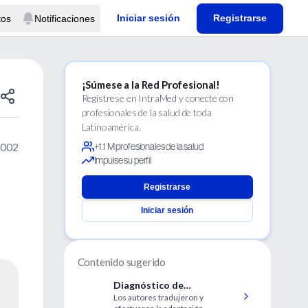
Iniciar sesión
Registrarse
tos
Notificaciones
¡Súmese a la Red Profesional!
Regístrese en IntraMed y conecte con
profesionales de la salud de toda
Latinoamérica.
2002
+1.1 M profesionales de la salud
Impulse su perfil
Registrarse
Iniciar sesión
Contenido sugerido
Diagnóstico de
Los autores tradujeron y
alteraciones mentales en