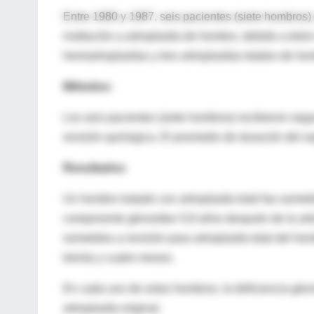
Entre 1980 y 1987, seis pacientes (siete hombros) 
institución a artroplastía de hombro, debido a dol
hemiartroplastías y tres artroplastías totales de ho
Métodos:
Los seis pacientes (siete hombros) recibieron se
revisión quirúrgica. El promedio de duración del s
Resultados:
Un hombro tratado con artroplastía total fue someti
componente glenoideo 5,8 años después de la artro
sometidos a revisión para artroplastía total del ho
treinta y cuatro meses.
En cada uno de estos hombros, la deficiencia gleno
artroplastía original.