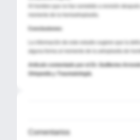
Al hombro que no fue sometido a revisión después d
momento de la hemiartroplastía.
Conclusiones:
La información de este estudio sugiere que la defi
alguna forma al momento de la artroplastía de hom
Artículo comentado por el Dr. Guillermo Arrond
Ortopedia y Traumatología.
Comentarios