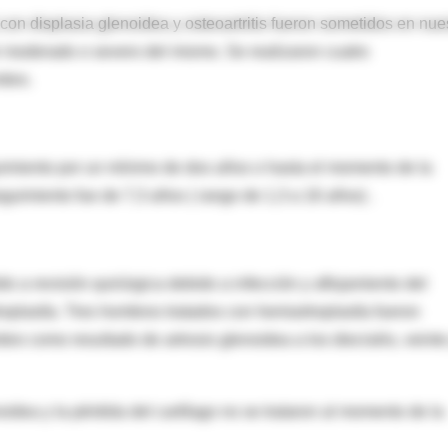
con displasia glenoidea y osteoartritis fueron sometidos en nue
or moderado o severo del mismo. Se realizaron cuatro
mbro.
guimiento por un mínimo de dos años o hasta el momento de la
eguimiento fue de 7,3 años ( rango de 1,3 a 16 años) .
do a revisión quirúrgica debido a infección y aflojamiento del
plastía. Tres hombros tratados con hemiartroplastía fueron
mbro como resultado de artrosis glenoidea a los dieciséis, veinte
idea y la pérdida del cartílago no se trataron al momento de la