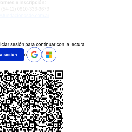
formes e inscripción:
. (54-11) 0810-333-3673
.fundacionosde.com.ar
niciar sesión para continuar con la lectura
o
ia sesión