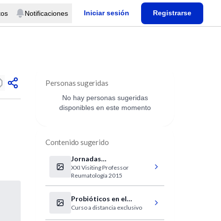
Iniciar sesión
Registrarse
tos
Notificaciones
Personas sugeridas
No hay personas sugeridas
disponibles en este momento
Contenido sugerido
Jornadas
XXI Visiting Professor
Internacionales de
Reumatología 2015
Reumatología - Córdoba
Probióticos en el
Curso a distancia exclusivo
tratamiento del
Síndrome de Intestino