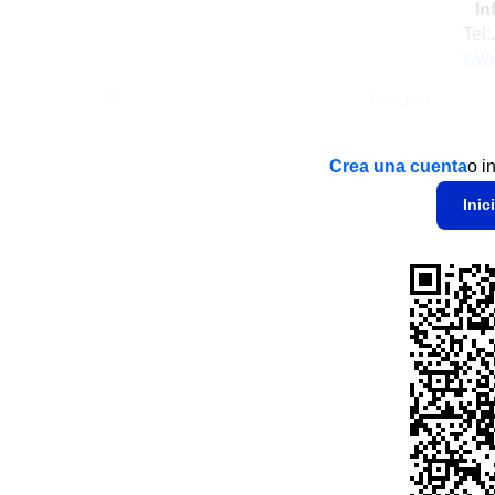
In
Tel:
www
Crea una cuenta
o i
Inic