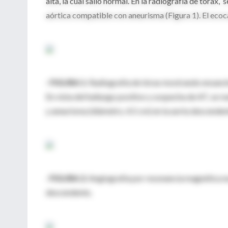
alta, la cual salió normal. En la radiografía de tóra
aórtica compatible con aneurisma (Figura 1). El eco
· FIGURA 1:
Radiografía de tórax mostrando ensanch
En vista del hallazgo positivo y sospecha de AT, se re
y aneurisma (diámetro, 4.5 cm) en la aorta descendent
·
FIGURA 2:
Angiografía por resonancia magnética nuc
descendente,