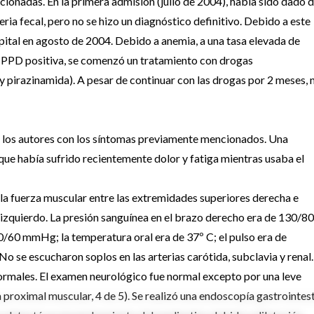
cionadas. En la primera admisión (julio de 2004), había sido dado 
ria fecal, pero no se hizo un diagnóstico definitivo. Debido a este
ital en agosto de 2004. Debido a anemia, a una tasa elevada de
y PPD positiva, se comenzó un tratamiento con drogas
y pirazinamida). A pesar de continuar con las drogas por 2 meses, 
e los autores con los síntomas previamente mencionados. Una
ó que había sufrido recientemente dolor y fatiga mientras usaba el
 la fuerza muscular entre las extremidades superiores derecha e
do izquierdo. La presión sanguínea en el brazo derecho era de 130/80
/60 mmHg; la temperatura oral era de 37º C; el pulso era de
No se escucharon soplos en las arterias carótida, subclavia y renal.
rmales. El examen neurológico fue normal excepto por una leve
 proximal muscular, 4 de 5). Se realizó una endoscopía gastrointest