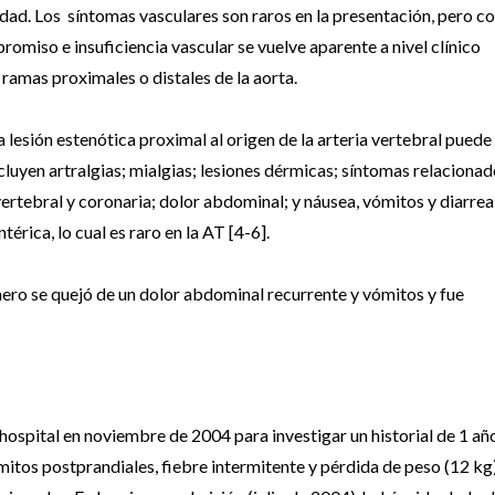
dad. Los síntomas vasculares son raros en la presentación, pero co
omiso e insuficiencia vascular se vuelve aparente a nivel clínico
 ramas proximales o distales de la aorta.
 lesión estenótica proximal al origen de la arteria vertebral puede
cluyen artralgias; mialgias; lesiones dérmicas; síntomas relaciona
vertebral y coronaria; dolor abdominal; y náusea, vómitos y diarrea
érica, lo cual es raro en la AT [4-6].
mero se quejó de un dolor abdominal recurrente y vómitos y fue
hospital en noviembre de 2004 para investigar un historial de 1 añ
itos postprandiales, fiebre intermitente y pérdida de peso (12 kg)