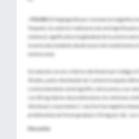
· FIGURA 3:
Angiografía por resonancia magnética nu
Después, los autores realizaron una aortografía para
estenosis significativa longitudinal de la arteria subc
la aorta descendente desde la porción media hasta el 
arteria renal.
En relación con los criterios del American Collage of
40 años, pulso disminuido de 1 arteria braquial, dife
y estrechamiento arteriográfico de la aorta y sus ra
con 40 mg diarios de prednisolona; los síntomas sist
disminuyó y la proteína C reactiva fue negativa desp
prednisolona de forma gradual a 10 mg por día. Los r
Discusión