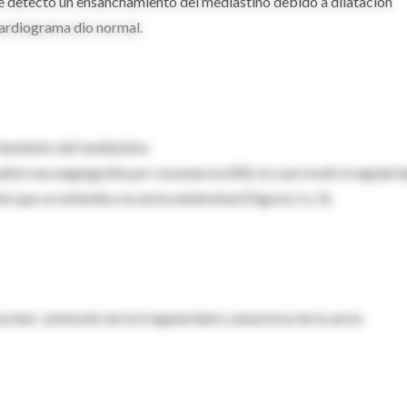
x, se detectó un ensanchamiento del mediastino debido a dilatación
cardiograma dio normal.
amiento del mediastino.
alizó una angiografía por resonancia (AR), la cual reveló irregulari
e que se extendía a la aorta abdominal (Figuras 2 y 3).
lear: extensión de la irregularidad y aneurisma de la aorta