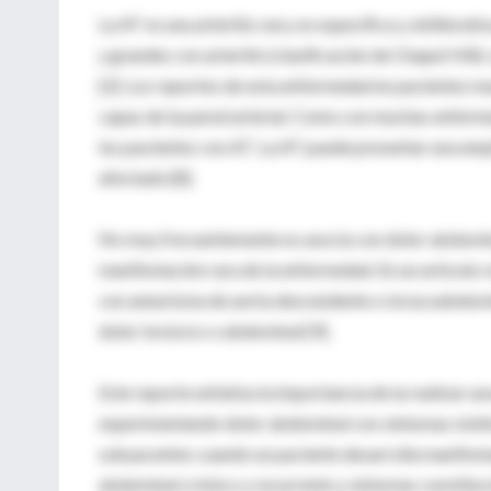
La AT es una arteritis rara, no específica y oblitera
y grandes con arteritis (clasificación de Chapel Hill
[2]. Los reportes de esta enfermedad en pacientes ma
capas de la pared arterial. Como con muchas enfermed
los pacientes con AT. La AT puede presentar una amp
afectado [8].
No muy frecuentemente es asocia con dolor abdomina
manifestación rara de la enfermedad. En un artículo 
con aneurisma de aorta descendente o toracoabdomina
dolor torácico o abdominal [9].
Este reporte enfatiza la importancia de la realizar u
experimentando dolor abdominal con síntomas sisté
subyacentes cuando un paciente desarrolla manifesta
abdominal crónico y recurrente y síntomas constituci