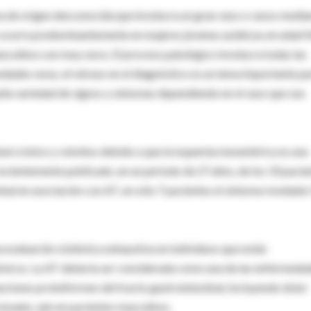
tiva de origen desconocida que involucra un gran vaso o vasos medi
); ocurre predominantemente en mujeres jóvenes asiáticas en edad fé
sculinos son muy raros. El proceso patológico involucra todas las
ades raras, el retraso en el diagnóstico es un tema importante pa
lia variedad de signos y síntomas dependiendo en el vaso que sea
l crónico y vómitos debido a que la isquemia mesentérica es una
recientemente publicado, en un período de 27 años, de los 33 pacie
l en asociación con AT, en sólo 7 pacientes el síntoma revelador
na evaluación sistémica exhaustiva en individuos que están
micos. La AT debería ser considerada como una de las enfermeda
ciones proteiformes del tracto gastrointestinal, incluyendo dolor
onales, aún en pacientes masculinos.