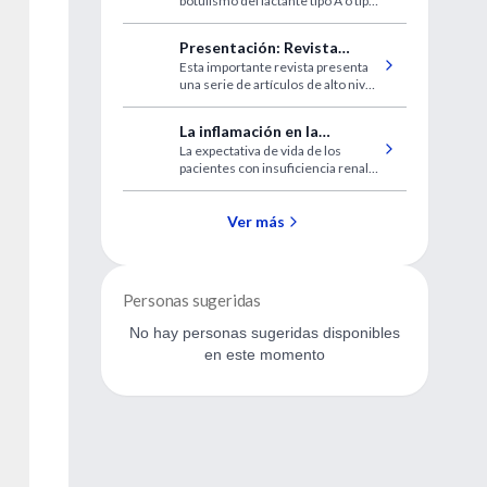
botulismo del lactante tipo A o tipo
intravenosa para el
B con BIG-IV fue seguro y eficaz.
botulismo humano
Presentación: Revista
Esta importante revista presenta
Micronutrientes
una serie de artículos de alto nivel
enfocados principalmente en la
evaluación del uso terapéutico del
La inflamación en la
Hierro y la vitamina D.
La expectativa de vida de los
insuficiencia renal y riesgo
pacientes con insuficiencia renal
cardiovascular
terminal y que se encuentran en
diálisis es de aproximadamente 6
años.
Ver más
Personas sugeridas
No hay personas sugeridas disponibles
en este momento