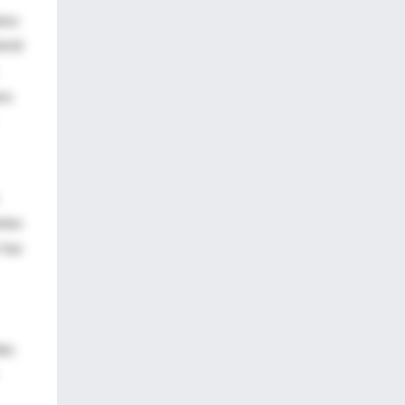
anos
rtil
ra
ntes
 fue
des