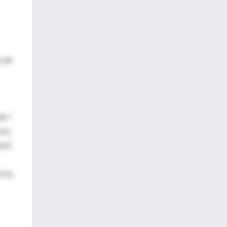
a de
ad <
zos
enzó
n la