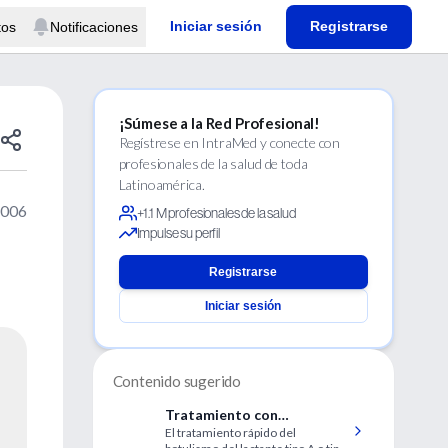
Iniciar sesión
Registrarse
tos
Notificaciones
¡Súmese a la Red Profesional!
Regístrese en IntraMed y conecte con
profesionales de la salud de toda
Latinoamérica.
2006
+1.1 M profesionales de la salud
Impulse su perfil
Registrarse
Iniciar sesión
Contenido sugerido
Tratamiento con
El tratamiento rápido del
inmunoglobulina