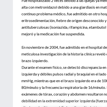
Fue hospitalizado 2 veces debido a las quejas ya men
alta con metronidazol debido a una giardiasis en mate
continuo problema médico, fue admitido en otro hosp
eritrosedimentación, fiebre de origen desconocido 
antituberculosas (isoniazida, rifampicina, etambutol 
mejoró y la medicación fue suspendida.
En noviembre de 2004, fue admitido en el hospital d
meticulosa investigación de la historia clínica revel
brazo izquierdo.
Durante el examen físico, se detectó discrepancia en
izquierda y débiles pulsos radial y braquial en el la
mmHg, mientras que en el brazo izquierdo era de 100
80/minuto y la frecuencia respiratoria de 16/minuto. 
exámenes de tórax, corazón y abdomen resultaron no
debilidad en la extremidad superior izquierda (fuerza