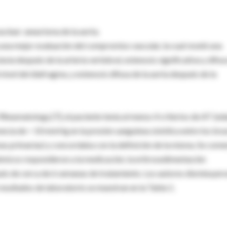
clear: aneurisma de la aorta.
 una mejor evaluación del compromiso vascular, la cual reveló una
lavia después de la arteria vertebral, estenosis significativa y difus
nivel del diafragma, y estenosis difusa de la aorta después de la
 Rheumatology [7], el paciente tenía al menos 4 criterios de AT (ed
rencia de > 10 mmHg en la presión sanguínea sistólica entre los bra
mas primarias) y concordaba con la definición de la misma. Se com
émicos respondieron a la medicación; la eritrosedimentación
ués de cerca de 6 semanas de tratamiento. Los autores disminuyero
esultados de laboratorio se muestran en la Tabla 1.