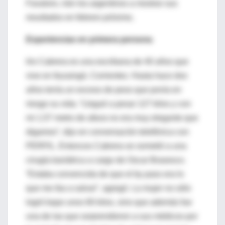
Favaloro, irán los argentinos a mostrar sus
resultados en febrero próximo.
Experiencias en primera persona
Iris Cabrera es una escribana de 40 años que
vive en Ituzaingó, Corrientes. Hasta hace dos
años tenía un exceso de peso que ponía en
riesgo su vida. “Llegué a pesar 127 kilos y con
mi 1,57 metro de altura no era muy elegante que
digamos”, dijo en conversación telefónica con
PERFIL. Entonces Cabrera se sometió a una
cirugía bariátrica a cargo de Oscar Brasesco.
“Estaba convencida de que el by pass era lo
que me iba a salvar”, agregó. La mujer no sólo
logró bajar unos 60 kilos, sino que además fue
una de las que sorprendieron a sus médicos por