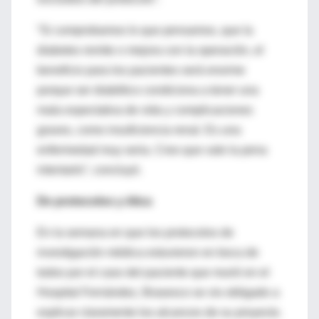
“Si comprobamos lo que pensamos, que la
diabetes remite o mejora con la operación, el
beneficio para los pacientes será enorme
porque ser diabético condiciona a tener una
mala expectativa de vida y complicaciones
graves, como insuficiencia renal. Es una
enfermedad muy seria. Creo que vale la pena
intentarlo”, concluyó.
De protocolos y ética
En la semana en que los protocolos de
investigación médica estuvieron en boca de
todos por el caso del paciente que murió en el
Hospital Fernández, Brasesco se vio obligado a
explicar claramente los alcances de su proyecto.