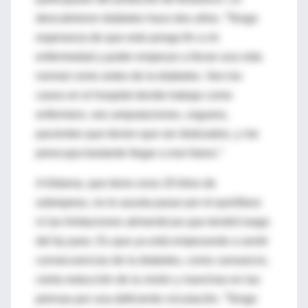
descubrieron diabetes hace dos años. “Tengo
esperanza de que esto ponga fin a mi
enfermedad y poder empezar a llevar una vida
normal como antes de la diabetes. Veo los
casos en el hospital donde trabajo como
enfermero, veo amputaciones, ceguera,
pacientes que tienen que ser dializados, y me
preocupa bastante llegar a ese futuro.”
A Aldama, que tiene unos 20 kilos de
sobrepeso, no le asusta pasar por el quirófano
ni las limitaciones alimenticias que tendrá luego
del by pass. Es que ya está empezando a sentir
consecuencias de la diabetes, como cansancio,
cierta reducción de la visión y manchas en las
piernas por una deficiente circulación. “Tengo