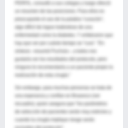
PERFIL, consultó a sus colegas y luego ofreció
un resumen de las posiciones. Para ellos es
preocupante el uso de la palabra “curación”,
algo difícil de lograr tratándose de una
enfermedad como la diabetes. Y enfatizaron que
hay que ver por cuánto tiempo se “cura”. “En
síntesis –resumió Puchulu–, a todos nos
gustaría ver los resultados del protocolo, pero
ninguno le recomendaría a un paciente propio la
realización de esta cirugía.”
Sin embargo, para muchas personas se trata de
una esperanza y confían en Brasesco (ver
recuadro), quien asegura que “los parámetros
de selección de pacientes serán muy estrictos y
cuando la cirugía implique riesgo serán
excluidos del protocolo”.