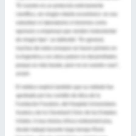
“El nuestro es un protocolo estrictamente
científico, sin ningún interés económico: no nos
subsidian ni laboratorios ni tenemos como
sponsors a empresas que venden instrumental
de ningún tipo”, se defendió. “En general,
muchos de estos ensayos se hacen primero en
la Argentina o en otros países no desarrollados
porque es más barato, pero no es nuestro caso”,
aclaró.
El médico explicó también que su método fue
aprobado por los comités de ética de la
Fundación Favaloro, del Hospital Universitario
Austral y de la Cleveland Clinic de los Estados
Unidos. A esa misma clínica norteamericana,
donde trabajó durante largo tiempo René