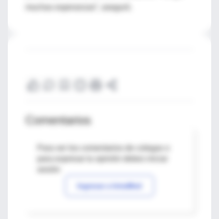
muchas esperanzas”, aseguró.
Comentarios
Para ver los comentarios de colegas o
para expresar tu opinión debes iniciar
sesión
Ingresar a IntraMed