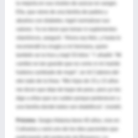
la mejoría en sus niveles de azúcar en sangre.
Ella, que viene de una familia de padres y
abuelos con diabetes, logró normalizar sus
valores. Ya no tiene que tomar ni suplementos
vitamínicos, aseguró. “Ahora soy feliz, y hasta le
recomendé la cirugía a mi hermana, quien
también se la hizo y bajó 53 kilos.” Y añadió: “Mi
cambio es tan grande que es como si mi marido
hubiera cambiado de mujer”, se rió Cabrera del
otro lado de la línea. “Mis hijas de 15 y 13 años
me dicen que deje de bajar de peso, pero yo les
digo a ellas que se cuiden porque pertenecen a
una familia donde todos son diabéticos”, insistió.
Próximo
. Sergio Aldama tiene 40 años, vive en
Cañuelas y será uno de los diez pacientes que
participarán del protocolo de Brasesco. Le