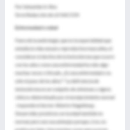
Por Sebastián A. Ríos
De la Redacción de LA NACION
Enfermedad o edad
Fuera de la andrología, que es la especialidad que
estudia la vida sexual y reproductiva masculina, el
considerar el declive de la testosterona que ocurre
con los años como una enfermedad ha sido algo
muchas veces criticado. ¿Es una enfermedad o es
sólo el paso de los años? "La deficiencia de
testosterona es un conjunto de síntomas y signos
clínicos determinado por el envejecimiento normal
-responde el doctor Alberto Nagelberg-.
Desarrollar presbicia con la edad también es
normal, pero uno usa anteojos porque, si no, no
podría ver bien. Hay muchas cosas que ocurren