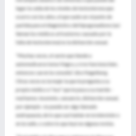
lugar la caída de los niveles de testosterona que
ocurre con los años, el que suele ser el punto de
partida para el diagnóstico del hipogonadismo (así
llaman los médicos al trastorno causado por la
falta de testosterona) es la disfunción sexual.
"Muchas veces, el varón que tiende a
automedicarse toma Viagra, y si no funciona bien,
entonces cae en la consulta", dice Nagelberg.
Otras veces es la mujer la que le pregunta a su
propio médico si "eso" que le pasa a su marido -
mal humor, insomnio, cansancio, disfunción sexual,
por ejemplo- no puede ser algo llamado
andropausia, de lo que oyó hablar en la televisión o
en la radio, o sobre lo que leyó en alguna revista.