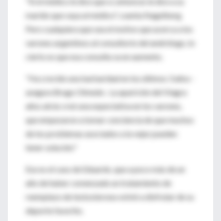
"Si el médico le dice que sí, entonces le dice a su
marido que vaya al médico", cuenta Nagelberg.
Pero cualquiera que sea el motivo que acerca a los
varones argentinos al consultorio del andrólogo, lo
cierto es que esa consulta va en aumento.
"Ha crecido una barbaridad en los últimos 3 años -
asegura Brugo Olmedo-. La aparición del Viagra
años atrás creó una expectativa en los varones,
que empezaron a tomar conciencia de que muchos
de los problemas asociados a la vejez pueden
tener solución."
Ese es el caso de Eduardo, que a poco más de un
año de haber comenzado un tratamiento de
reemplazo de testosterona volvió a disfrutar de su
deporte favorito.