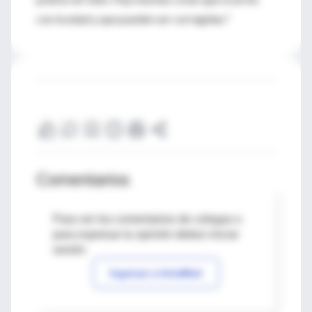
con la edad y que pueden ser corregidas."
Comentarios
Para ver los comentarios de colegas o
para expresar tu opinión debes iniciar
sesión
Ingresar a IntraMed