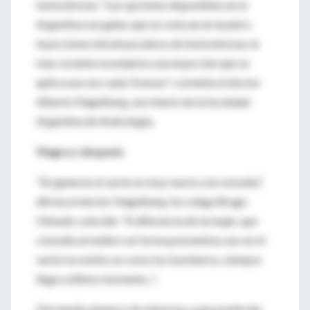
testosterona. "Las opciones disponibles en la
Argentina son geles que se colocan en la piel o
inyecciones intramusculares de testosterona; la
más reciente novedad es una inyección que se
aplica una vez cada 3 meses", comenta el doctor
Alberto Nagelberg, secretario de la Sociedad
Argentina de Andrología.
Viagra y después
"En general, el varón es muy reacio a la consulta",
afirma el doctor Nagelberg. Su colega Brugo
Olmedo coincide: "A diferencia de la mujer, que
consulta al médico en forma preventiva, eso en el
varón no existe; es como los bomberos, siempre
llega a último momento...".
Del amplio abanico de síntomas a que puede dar