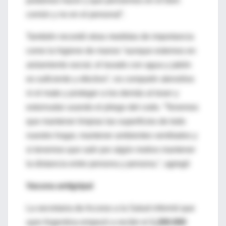
podamos hacer y que pensemos en el bien
común y no en el personal”.
También recordó otras medidas de importancia
como la higiene de manos “aunque estemos en
aislamiento social, el lavado con agua y jabón
es suficiente y efectivo”, no compartir utensilios
ni el mate y proteger a los demás al toser y
estornudar usando el pliego del codo. “Tenemos
que mantener limpias las superficies de todo
nuestro hogar, mantener ambientes ventilados y
si tenemos que salir por algún motivo mantener
la distancia entre persona y persona.”, agregó
Vacuna antigripal
La secretaria de Acceso a la Salud informó que
ayer Argentina empezó a recibir el
1.200.000