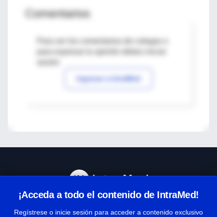
Comentarios
Para ver los comentarios de colegas o
para expresar tu opinión debes iniciar
sesión
Ingresar a IntraMed
¡Acceda a todo el contenido de IntraMed!
Centro de Ayuda
Regístrese o inicie sesión para acceder a contenido exclusivo