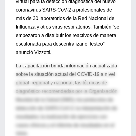
virtual para la detección diagnóstica del nuevo
coronavirus SARS-CoV-2 a profesionales de
más de 30 laboratorios de la Red Nacional de
Influenza y otros virus respiratorios. También “se
empezaron a distribuir los reactivos de manera
escalonada para descentralizar el testeo”,
anunció Vizzotti.
La capacitación brinda información actualizada
sobre la situación actual del COVID-19 a nivel
global, regional y nacional; las técnicas de
diagnóstico recomendadas por la Organización
Mundial de la Salud (OMS); los protocolos de
detección de SARS-CoV-2; la interpretación de
resultados; la realización de ejercicios con
casos clínicos y el informe de resultados en el
SISA.