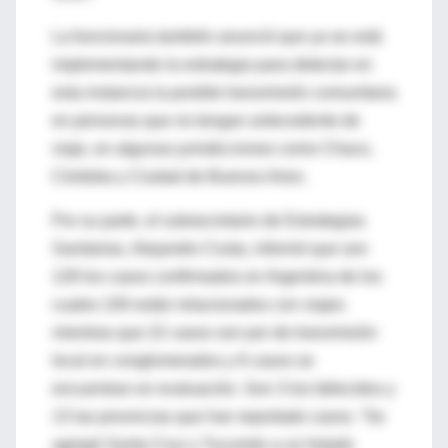
La funcionaria también anunció que ya se está
implementando la estrategia para detectar en
esta instancia la posible transmisión comunitaria
en personas que no tengan antecedente de
viaje, en algunas jurisdicciones como Chaco,
Córdoba y Ciudad de Buenos Aires.
Por su parte, el subsecretario de Estrategias
Sanitarias, Alejandro Costa, informó que son
128 los casos confirmados en Argentina de los
cuales 100 están relacionados con viajes
mientras que 22 casos son por de transmisión
local en conglomerados y 6 casos se
encuentran en evaluación. Son 3 los fallecidos y
13 las provincias que han reportado casos. “Se
agregó Santa Cruz y Tucumán a un listado