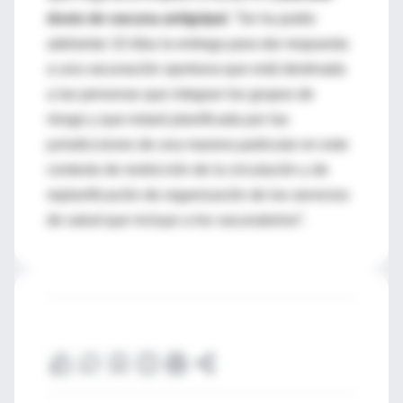
dosis de vacuna antigripal
. “Se ha podio
adelantar 10 días la entrega para dar respuesta
a una vacunación oportuna que está destinada
a las personas que integran los grupos de
riesgo y que estará planificada por las
jurisdicciones de una manera particular en este
contexto de restricción de la circulación y de
replanificación de organización de los servicios
de salud que incluye a los vacunatorios”.