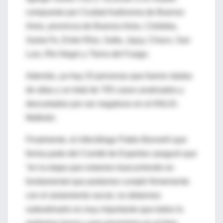
compuesto por Ciudad Autónoma de Buenos
Aires, provincia de Buenos Aires, Córdoba,
Santa Fe, Entre Ríos, Salta, Jujuy, Chaco, San
Luis, Río Negro y Tierra del Fuego.
Además, ya hay 23 personas que fueron dadas
de altas y un total de 705 casos analizados y
descartados por ser negativos en el ANLIS-
Malbrán.
Finalmente, el infectólogo Pablo Bonvehí que
forma parte del Comité de Expertos aseguró que
“en la etapa que estamos trascurriendo es
fundamental que podamos cumplir firmemente
con el aislamiento social, no debemos
subestimarlo es muy importante que todos lo