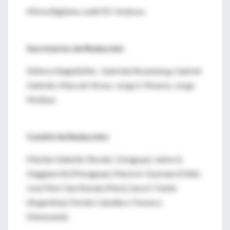
Mirna Biglione, Ledit R.F. Ardusso
Secretarios de Redacción
Débora Siegelshifer, Gabriela Rosenberg, Gabriel
Gattolin, Marcelo Strass, Jorge S. Álvarez, Jorge
Molinas
Comité de Redacción:
Marilyn Valentín-Rostán (Uruguay), Jaime A.
Guggiare (h) (Paraguay), María A. Guzmán (Chile),
José Mori-San Román (Perú), Sara E. Fantín
(Argentina), Fernán Caballero-Fonseca
(Venezuela)