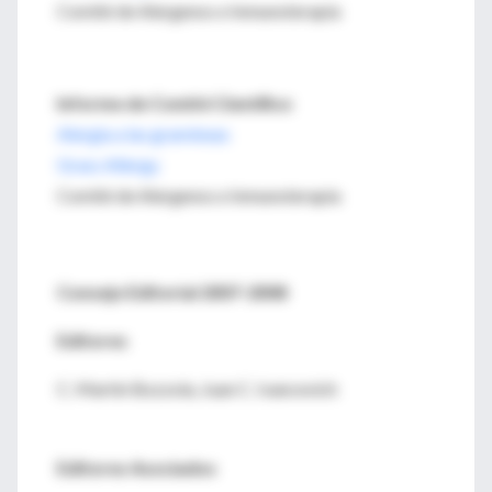
Comité de Alergenos e Inmunoterapia
Informe de Comité Científico
Alergia a las gramíneas
Grass Allergy
Comité de Alergenos e Inmunoterapia
Consejo Editorial 2007-2008
Editores
C. Martín Bozzola, Juan C. Ivancevich
Editores Asociados