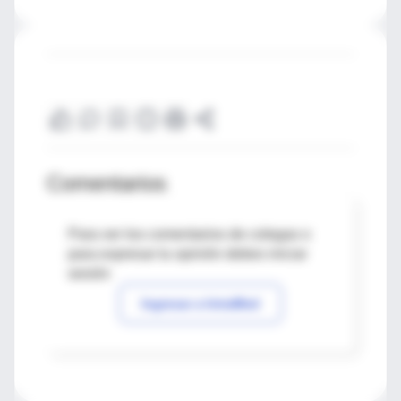
Comentarios
Para ver los comentarios de colegas o
para expresar tu opinión debes iniciar
sesión
Ingresar a IntraMed