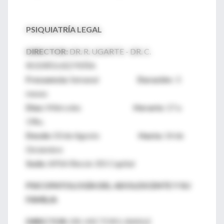
PSIQUIATRÍA LEGAL
DIRECTOR:
DR. R. UGARTE - DR. C.
RODRÍGUEZ PEÑA
Frecuencia:
Semanal
Duración :
5
meses
Días:
Miércoles
Horario:
17 a
19hs.
Desde:
03 de Agosto
Hasta:
14 de
Diciembre
Sede:
APSA Rincón 355 Capital
PSICOPATOLOGÍA DEL ADOLESCENTE Y SU
FAMILIA
DIRECTOR:
DR. HECTOR S. BASILE