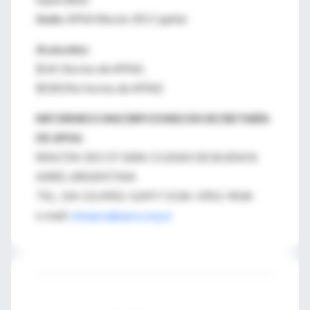
Sede:
APSA Rincón 355 Capital
Aranceles:
$ 60 (Socios de APSA)
$100 (No Socios de APSA)
INFORMES E INSCRIPCIONES EN SECRETARÍA
DE APSA:
RINCÓN 355 CP 1004. CIUDAD DE BUENOS
AIRES. ARGENTINA
TEL. (54-11) 4952-1249 Y 1534 / 4951-9434
e-mail:
eduapsa@apsa.org.ar