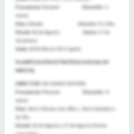
Frecuencia:
Semanal
Duración :
5
meses
Días:
Sábado
Horario:
9 a 13hs.
Desde:
06 de Agosto
Hasta:
17 de
Diciembre
Sede:
APSA Rincón 355 Capital
PLANIFICACIÓN ESTRATÉGICA EN SALUD
MENTAL
DIRECTOR:
DR. MARIO RÓVERE
Frecuencia:
Mensual
Duración
: 8
meses
Días:
3eros Viernes a las 18hs y 3eros Sábados a
las 9hs .
Desde:
26 de Agosto y 27 de Agosto (fechas
especiales)