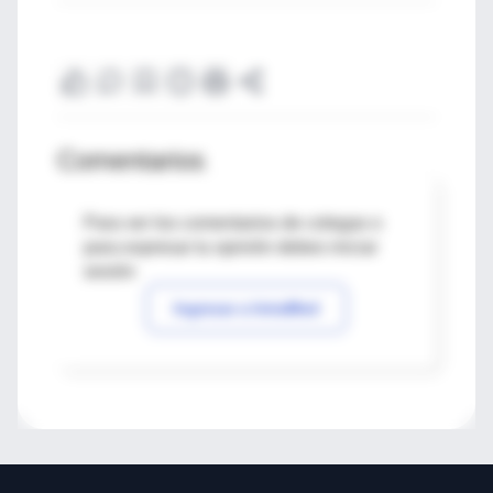
Comentarios
Para ver los comentarios de colegas o
para expresar tu opinión debes iniciar
sesión
Ingresar a IntraMed