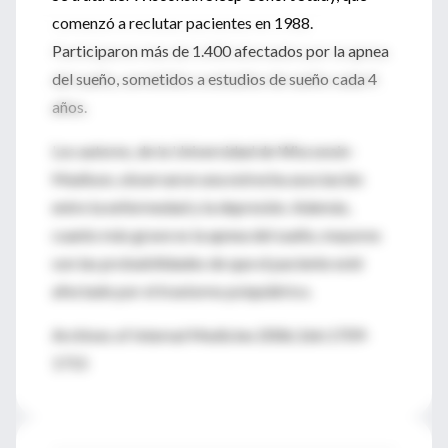
comenzó a reclutar pacientes en 1988.
Participaron más de 1.400 afectados por la apnea
del sueño, sometidos a estudios de sueño cada 4
años.
Los autores, de la Universidad de Wisconsin-
Madison, observaron una estrecha asociación
entre la enfermedad y la depresión. Además,
cuanto más grave es la apnea del sueño, mayores
son las probabilidades de que el paciente esté
afectado por el trastorno psiquiátrico.
Archives of Internal Medicine 2006;166:1709-
1715