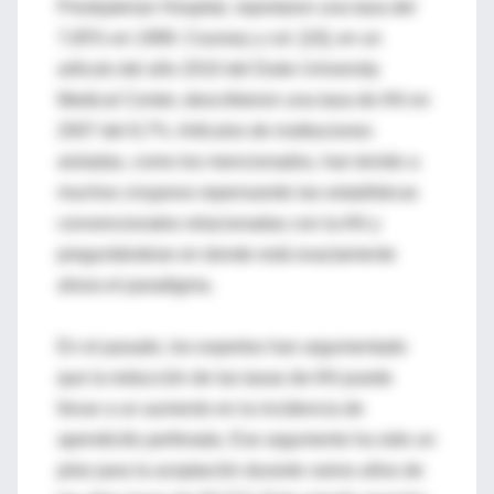
Presbyterian Hospital, reportaron una tasa del
7,65% en 1999. Coursey y col. [10], en un
artículo del año 2010 del Duke University
Medical Center, describieron una tasa de AN en
2007 del 8,7%. Artículos de instituciones
aisladas, como los mencionados, han tenido a
muchos cirujanos repensando las estadísticas
convencionales relacionadas con la AN y
preguntándose en donde está exactamente
ahora el paradigma.
En el pasado, los expertos han argumentado
que la reducción de las tasas de AN puede
llevar a un aumento en la incidencia de
apendicitis perforada. Ese argumento ha sido un
pilar para la aceptación durante varios años de