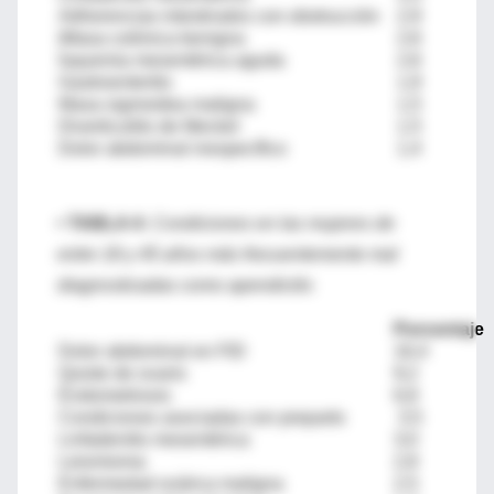
Adherencias intestinales con obstrucción
2,9
|Masa colónica benigna
2,6
Isquemia mesentérica aguda
2,6
Gastroenteritis
1,9
Masa sigmoidea maligna
1,5
Diverticulitis de Meckel
1,5
Dolor abdominal inespecífico
1,4
• TABLA 4:
Condiciones en las mujeres de
entre 18 y 45 años más frecuentemente mal
diagnosticadas como apendicitis
Porcentaje
Dolor abdominal en FID
16,4
Quiste de ovario
9,2
Endometriosis
6,8
Condiciones asociadas con preparto
3,5
Linfadenitis mesentérica
3,0
Leiomioma
2,8
Enfermedad ovárica maligna
2,5