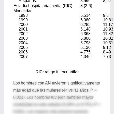
Hispanos
3.596
8,92
Estadía hospitalaria media (RIC)
3 (2-6)
Mortalidad
1998
5.514
9,8
1999
6.080
10,81
2000
6.285
11,17
2001
6.148
10,93
2002
6.368
11,32
2003
5.800
10,32
2004
5.798
10,31
2005
5.130
9,12
2006
4.775
8,49
2007
4.346
7,73
RIC: rango intercuartilar
Los hombres con AN tuvieron significativamente
más edad que las mujeres (44 vs 41 años; P <
0,001). Los hombres tuvieron también mayor
mortalidad en este estudio (1,93% vs 0,74%; P <
0,001). Las mujeres más jóvenes tuvieron