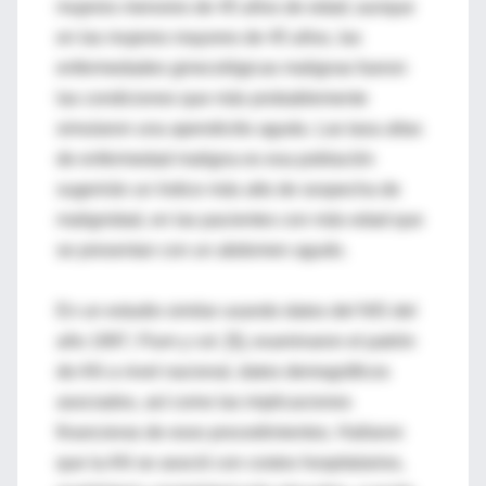
mujeres menores de 45 años de edad; aunque
en las mujeres mayores de 45 años, las
enfermedades ginecológicas malignas fueron
las condiciones que más probablemente
simularon una apendicitis aguda. Las tasa altas
de enfermedad maligna es esa población
sugerirán un índice más alto de sospecha de
malignidad, en las pacientes con más edad que
se presentan con un abdomen agudo.
En un estudio similar usando datos del NIS del
año 1997, Flum y col. [5], examinaron el patrón
de AN a nivel nacional, datos demográficos
asociados, así como las implicaciones
financieras de esos procedimientos. Hallaron
que la AN se asoció con costos hospitalarios,