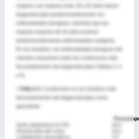
mujeres; las mujeres entre 18 y 44 años fueron
diagnosticadas predominantemente con
enfermedades benignas, mientras que las
mujeres mayores de 44 años tuvieron
predominantemente enfermedades malignas.
En los hombres, las enfermedades benignas del
intestino estuvieron entre las condiciones más
frecuentemente mal diagnosticadas (Tablas 3, 4
y 5).
• TABLA 3:
Condiciones en los hombres más
frecuentemente mal diagnosticadas como
apendicitis
Porcentaj
Dolor abdominal en FID
16,4
Diverticulitis del colon
10,2
Linfadenitis mesentérica
3,3