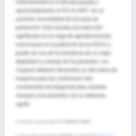
uniformemente en la década pasada a
aproximadamente un 8% en 2007, sin un
aumento concomitante de las tasas de
perforación. Esto muestra una reducción
significativa en la carga de apendicectomías
innecesarias en la población de los EEUU y
puede ser uno de los beneficios de un mejor
diagnóstico y manejo de los pacientes. Los
cirujanos deberían desarrollar un alto índice de
sospecha para las condiciones más
comúnmente mal diagnosticadas mientras
manejan a los pacientes con un abdomen
agudo.
♦ Comentario y resumen objetivo:
Dr. Rodolfo D. Altrudi
► Para acceder a las referencias bibliográficas en formato Pdf,
haga clic aquí