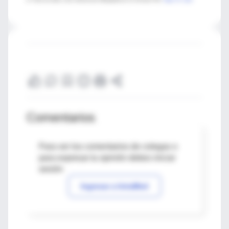
Comentarios
Para ver los comentarios de colegas o
para expresar tu opinión debes iniciar
sesión
Ingresar a IntraMed