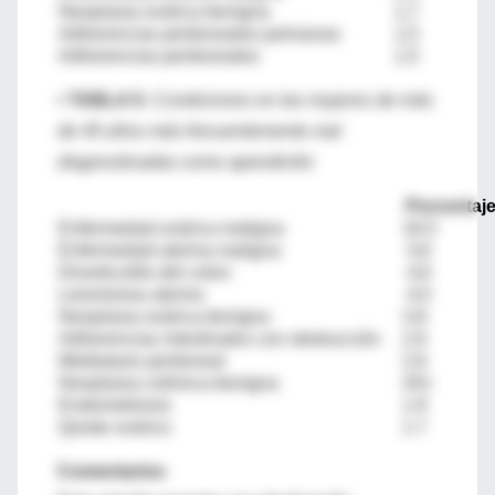
Neoplasia ovárica benigna
1,7
Adherencias peritoneales pelvianas
1,5
Adherencias peritoneales
1,5
• TABLA 5:
Condiciones en las mujeres de más
de 45 años más frecuentemente mal
diagnosticadas como apendicitis
Porcentaj
Enfermedad ovárica maligna
16,5
Enfermedad uterina maligna
4,6
Diverticulitis del colon
4,6
Leiomioma uterino
4,0
Neoplasia ovárica benigna
3.8
Adherencias intestinales con obstrucción
2.6
Metástasis peritoneal
2.6
Neoplasia colónica benigna
201
Endometriosis
1.9
Quiste ovárico
1.7
Comentarios