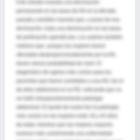
Este estudio muestra una declinación
permanente en las tasas de AN en la década
pasada y también muestra que, a pesar de esa
declinación, hubo una disminución en las tasas
de perforación apendicular. Los autores también
hallaron que, aunque las mujeres fueron
afectadas desproporcionadamente por la AN,
tienen menos probabilidad de morir. El
diagnóstico de egreso más común para los
pacientes que fueron sometidos a una AN, fue el
de dolor abdominal en la FID, indicando que no
se halló intraoperatoriamente patología
abdominal. El quiste de ovario fue la patología
más común en las mujeres entre 18 y 44 años
de edad, mientras que las mujeres mayores
tuvieron más comúnmente una enfermedad