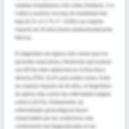
estadías hospitalarias más cortas (mediana, 3 vs
5 días) y tuvieron una tasa de mortalidad más
baja (0,1% vs 1,7%; P < 0,001) Las mujeres
mayores de 44 años fueron predominantemente
blancas.
El diagnóstico de egreso más común para los
pacientes masculinos y femeninos que tuvieron
una AN fue dolor abdominal en la fosa ilíaca
derecha (FID); 16,4% para ambos sexos. Entre
las mujeres mayores de 44 años, el diagnóstico
de egreso más común fue enfermedad maligna
ovárica (16,5%). Globalmente, las
enfermedades ginecológicas fueron
responsables por las condiciones más
comúnmente mal diagnosticadas en las