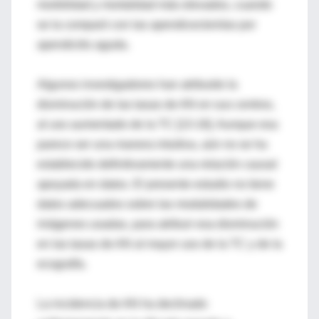
morbilidad y mortalidad más elevados, cuando
se la comparó con las apendicectomías por
apendicitis aguda.
Algunos investigadores han atribuido la
disminución de las tasas de AN en sus centros,
al uso aumentado de la TC [13-16]. Aunque esa
parece ser una manera intuitiva, aún no se ha
establecido definitivamente una relación causal
apoyada en datos. El presente estudio no tiene
datos adecuados sobre las modalidades de
imágenes usadas, para atribuir esa disminución
en las tasas de AN al mayor uso de la TC y de la
ecografía.
La incidencia de AN ha declinado