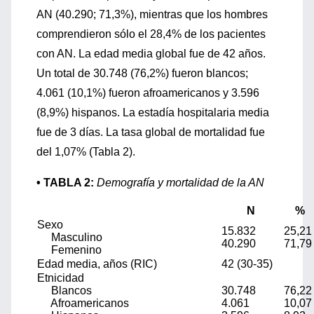
AN (40.290; 71,3%), mientras que los hombres
comprendieron sólo el 28,4% de los pacientes
con AN. La edad media global fue de 42 años.
Un total de 30.748 (76,2%) fueron blancos;
4.061 (10,1%) fueron afroamericanos y 3.596
(8,9%) hispanos. La estadía hospitalaria media
fue de 3 días. La tasa global de mortalidad fue
del 1,07% (Tabla 2).
• TABLA 2:
Demografía y mortalidad de la AN
N
%
Sexo
15.832
25,21
Masculino
40.290
71,79
Femenino
Edad media, años (RIC)
42 (30-35)
Etnicidad
Blancos
30.748
76,22
Afroamericanos
4.061
10,07