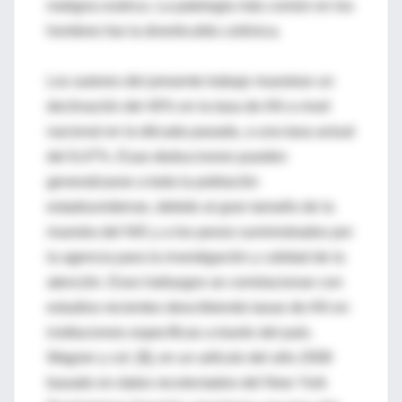
maligna ovárica. La patología más común en los
hombres fue la diverticulitis colónica.
Los autores del presente trabajo muestran un
declinación del 40% en la tasa de AN a nivel
nacional en la década pasada, a una tasa actual
del 8,47%. Esas deducciones pueden
generalizarse a toda la población
estadounidense, debido al gran tamaño de la
muestra del NIS y a los pesos suministrados por
la agencia para la investigación y calidad de la
atención. Esos hallazgos se correlacionan con
estudios recientes describiendo tasas de AN en
instituciones específicas a través del país.
Wagner y col. [9], en un artículo del año 2008
basado en datos recolectados del New York