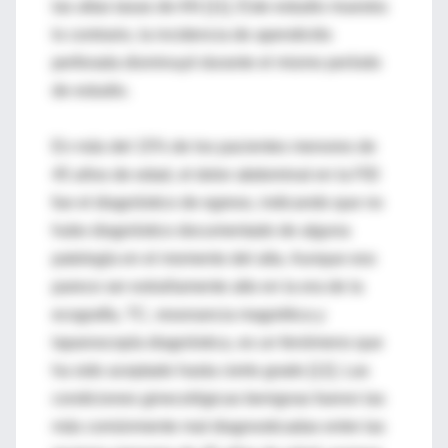
las altas tasas de AN [11]. Este estudio muestra
lo contrario, la incidencia de apendicitis
perforada disminuyó durante el mismo período
de estudio.
En más del 15% de los pacientes menores de
45 años de edad, el dolor abdominal en la FID
fue el diagnóstico de egreso, indicando que no
hubo diagnóstico documentado de alguna
patología en el momento del alta. Aunque eso
parece ser extrañamente alto en la era de la
ecografía, TC, resonancia magnética y
laparoscopía diagnóstica, es un fenómeno que
ha sido aceptado hasta cierto grado [12]. Las
condiciones ginecológicas benignas fueron las
más comúnmente mal diagnosticadas entre las