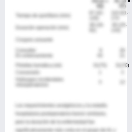
AA (n =
AL (n =
52)
47)
67 (42-
110 (61-
Tiempo de quirófano (min)
120)
174
38 (18-
65 (25-
Duración operación (min)
92)
133)
Cirujano actuante
Consultor
9
26
En entrenamiento
43
21
Pérdida hemática (ml)
31(75)
31(70)
Conversión
1
3
Hallazgos incidentales
3
12
intraoperatorios
Los requerimientos analgésicos y la estadía
hospitalaria postoperatoria fueron similares,
pero la duración de la enfermedad fue
significativamente más corta en el grupo de AL y