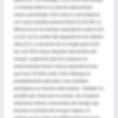
y el tiempo total en la sala de operaciones
estuvo aumentado. Esto está en concordancia
con varios estudios previos [6,8,9,11,18-29]. La
diferencia en los tiempos operatorios entre la AA
y la AL se ha vuelto más pequeña en los últimos
años [17]. La duración de la cirugía para la AA
fue casi 50% mayor después del período del
ensayo, sugiriendo que los cirujanos en
entrenamiento tienen menos experiencia hoy
que hace 10 años atrás. Este hallazgo es
probablemente aplicable a las unidades
quirúrgicas en muchos otros países. También es
posible que, fuera de un ensayo, los cirujanos
estuvieran menos conscientes del tiempo que
durante el período del ensayo original. El
análisis de los datos de 2008 mostró que la AL