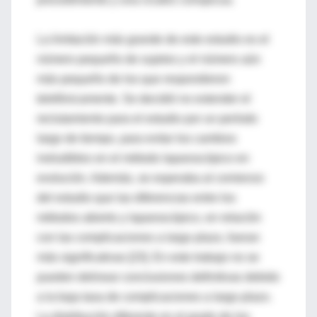
La limitación más grande de este estudio es el
número pequeño de sujetos y el número aún
más pequeño de los que respondieron
telefónicamente. Se decidió no extender el
reclutamiento para el estudio por un período
largo de tiempo, para evitar los cambios
ineludibles en el método laparoscópico en
evolución. Además, se esperaba al comienzo
del estudio que las diferencias entre los
métodos abierto y laparoscópico, en relación
con las complicaciones a largo plazo, fueran
más significativas [23]. En este trabajo no se
pueden delinear conclusiones definitivas debido
a la baja tasa de complicaciones a largo plazo.
La distribución diferente en el grado de los