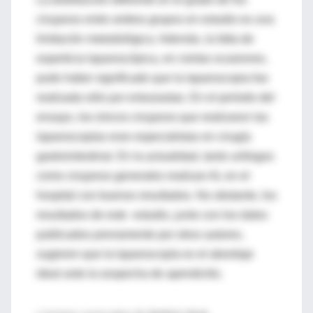
cirujanos entre ambos grupos en estudio es una
limitación metodológica. Además, la falta de
experticia laparoscópica, en ciertas ocasiones,
pudo haber significado que la laparoscopia fue
realizada sólo por entusiastas. En el período del
ensayo, los únicos cirujanos que realizaron las
laparoscopías eran especialistas en cirugía
gastrointestinal. En la actualidad, tanto urólogos
como cirujanos generales realizan AL en el
hospital con buenos resultados. No obstante, los
resultados de este estudio, junto con los datos
publicados previamente por otros autores,
sugieren que la laparoscopía es el abordaje
ideal ante la sospecha de apendicitis.