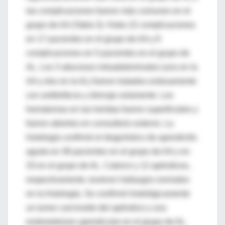
las complicaciones fueron más comunes en el
grupo de AA (Tabla 3). Hubo 22 complicaciones
en 17 pacientes en el grupo de AA y 6
complicaciones en 5 pacientes en el grupo de
AL. Los 3 abscesos intraabdominales (uno en la
AA y dos en la AL) fueron tratados exitosamente
con antibióticos y drenaje solamente. Los
hematomas en las heridas fueron superficiales y
fueron abiertos en consultorio externo. La
histología confirmó el diagnóstico de apendicitis
aguda en 38 pacientes en el grupo de AA y en
33 en el grupo de AL. Catorce y 12 apéndices,
respectivamente, tuvieron hallazgos normales
en la histología. Se confirmó histológicamente
un tumor carcinoide del apéndice y una
endometriosis apendicular en el grupo de AL.