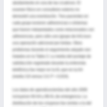
abultamiento en una de las cicatrices. El
examen físico en consultorio externo no
demostró una eventración. Tres pacientes en
cada grupo tuvieron adherencias o síntomas
que fueron interpretados como relacionados con
adherencias, pero sólo uno (grupo de AA) tuvo
una operación adicional por bridas. Otros
problemas durante el seguimiento alejado son
listados en la Tabla 3. La media del puntaje de
satisfacción registrado durante la entrevista
telefónica fue mejor en la AL que en la AA
(media 3,8 versus 3,4; P = 0,024).
Los datos de apendicectomías del año 2008
incluyeron 94 AA y 86 AL de emergencia. La
distribución de los cirujanos fue similar a la del