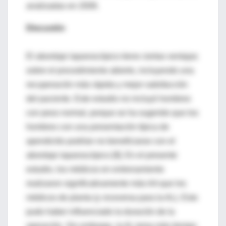
analizadas en 2008.
Discusión
El abordaje laparoscópico tiene ciertas ventajas
sobre el procedimiento abierto, incluyendo una
recuperación más rápida y mejor satisfacción
del paciente. Este estudio no incluyó hombres
con peso normal, porque se ha sugerido que los
hombres con una presentación típica de
apendicitis podrían no beneficiarse con el
abordaje laparoscópico [9]. En el presente
estudio, los médicos en entrenamiento
realizaron significativamente más AA que los
médicos de planta (y viceversa para la AL). Esto
pudo haber influenciado la duración de la
operación. Sin embargo, la AL toma más tiempo