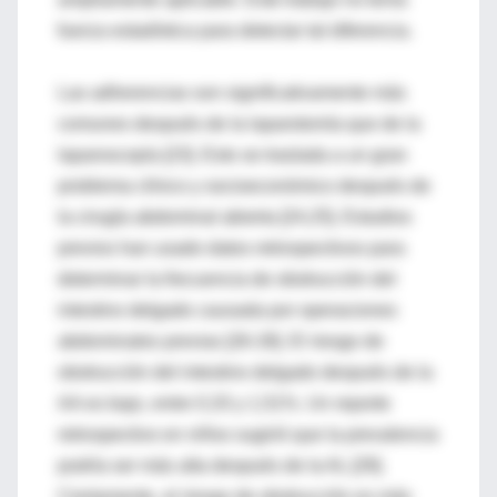
fuerza estadística para detectar tal diferencia.
Las adherencias son significativamente más
comunes después de la laparotomía que de la
laparoscopía [23]. Esto se traslada a un gran
problema clínico y socioeconómico después de
la cirugía abdominal abierta [24,25]. Estudios
previos han usado datos retrospectivos para
determinar la frecuencia de obstrucción del
intestino delgado causada por operaciones
abdominales previas [26-28]. El riesgo de
obstrucción del intestino delgado después de la
AA es bajo, entre 0,33 y 1,51%. Un reporte
retrospectivo en niños sugirió que la prevalencia
podría ser más alta después de la AL [29].
Ciertamente, el riesgo de obstrucción es más