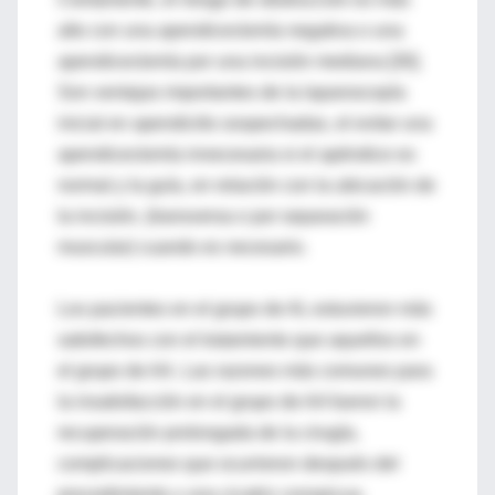
alto con una apendicectomía negativa o una
apendicectomía por una incisión mediana [30].
Son ventajas importantes de la laparoscopía
inicial en apendicitis sospechadas, el evitar una
apendicectomía innecesaria si el apéndice es
normal y la guía, en relación con la ubicación de
la incisión, (transversa o por separación
muscular) cuando es necesario.
Los pacientes en el grupo de AL estuvieron más
satisfechos con el tratamiento que aquellos en
el grupo de AA. Las razones más comunes para
la insatisfacción en el grupo de AA fueron la
recuperación prolongada de la cirugía,
complicaciones que ocurrieron después del
procedimiento y una cicatriz conspicua.