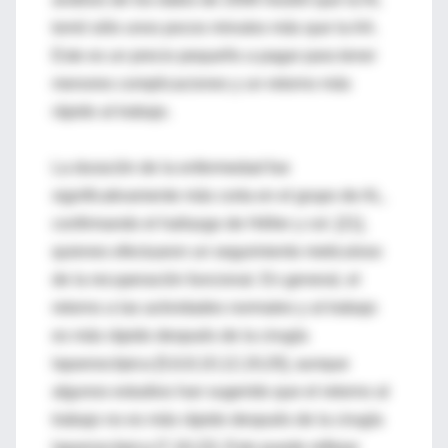
tomó sólo unos pocos minutos más que la AA.
Este es un precio pequeño a pagar para tener
menores complicaciones y un retorno más
rápido al trabajo.
La duración de la enfermedad fue
significativamente más corta en el grupo de AL,
confirmando el hallazgo de Héller y col. [21],
quienes efectuaron un seguimiento meticuloso
de la recuperación funcional. En general, el
retorno a las actividades normales y al trabajo
es más rápido después de la cirugía
laparoscópica [5,6,8,10,12,19,20], aunque
algunos estudios han sugerido que el retorno al
trabajo no es más rápido después de la cirugía
laparoscópica [7,18,22]. Esto puede reflejar