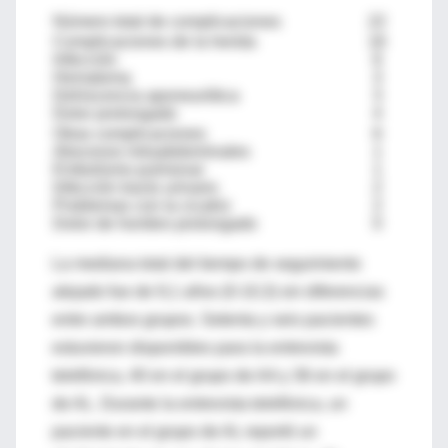
Número total de complicaciones
22
Complicaciones de la herida
16
Infección
6
Hematoma
3
Dehiscencia aponeurótica
3
Dolor prolongado
4
Otras complicaciones
6
Abscesos intraabdominales
1
Embolismo pulmonar
1
Infección tracto urinario
2
Problemas con la cicatriz
2
Dolor de hombro prolongado
0
La mediana total del tiempo de seguimiento
alejado fue de 9,1 años (0-10,3) sin diferencias
entre ambos grupos. Setenta y seis pacientes
estuvieron disponibles para la entrevista
telefónica, 40 en el grupo de AA y 36 en el grupo
de AL. Durante la entrevista telefónica, un
paciente en el grupo de AL reportó un