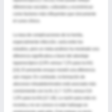
diferencias sociales, culturales y económicas
como factores más influyentes que únicamente
el curso clínico.
La tasa de complicaciones de la herida,
especialmente infección, varía entre los
estudios, pero un meta-análisis ha mostrado una
diferencia significativa a favor del abordaje
laparoscópico (2,9% versus 7,2% para la AA)
[14]. El presente ensayo mostró una diferencia
aún mayor. En contraste, la formación de
abscesos intraabdominales está asociada más
comúnmente con la AL (1,7- 5,0% versus 0,6-
1,0% para la AA) [17,19]. La razón para esto es
incierta y no se conoce si este hallazgo es
ampliamente aplicable. Este trabajo no tenía