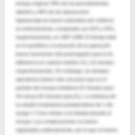
ensayo original: 89% de los procedimientos
abiertos y 48% de las operaciones
laparoscópicas fueron realizados por médicos
en entrenamiento, comparado con 83% y 45%,
respectivamente, en 1997-1999. El tiempo total
en el quirófano y la duración de la operación
fueron levemente más prolongados para la AL
(diferencia en valores medios 15 y 10 minutos,
respectivamente). Sin embargo, los tiempos
operatorios fueron más cercanos que en el
período del ensayo (mediana 52 minutos para
AA versus 62 minutos para AL). La mediana de
la estadía hospitalaria postoperatoria de 1 día
(rango 1-7) fue similar a la hallada durante el
ensayo. Las complicaciones no fueron
registradas uniformemente, por lo que no fueron