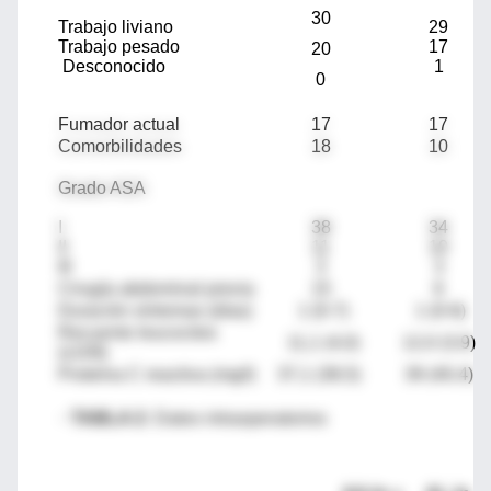
30
Trabajo liviano
29
Trabajo pesado
17
20
Desconocido
1
0
Fumador actual
17
17
Comorbilidades
18
10
Grado ASA
I
38
34
II
11
10
III
3
3
Cirugía abdominal previa
15
6
Duración síntomas (días)
1 (0-7)
1 (0-6)
Recuento leucocitos
11,1 (4,0)
12,0 (3,9)
(x109)
Proteína C reactiva (mg/l)
37,1 (38,5)
39 (40,4)
· TABLA 2:
Datos intraoperatorios