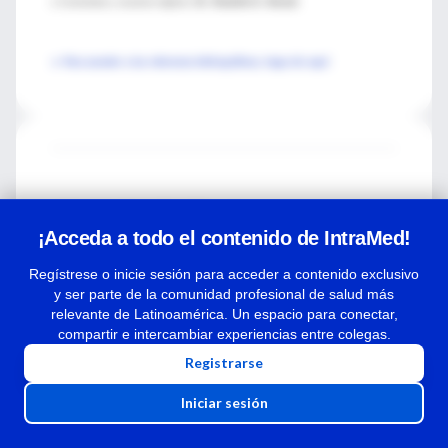
♦ Comentario y resumen objetivo:
Dr. Rodolfo D. Altrudi
► Para acceder a las referecias bibliográficas, haga clic aquí
¡Acceda a todo el contenido de IntraMed!
Regístrese o inicie sesión para acceder a contenido exclusivo
Comentarios
y ser parte de la comunidad profesional de salud más
relevante de Latinoamérica. Un espacio para conectar,
compartir e intercambiar experiencias entre colegas.
Para ver los comentarios de colegas o
Registrarse
para expresar tu opinión debes iniciar
sesión
Iniciar sesión
Ingresar a IntraMed