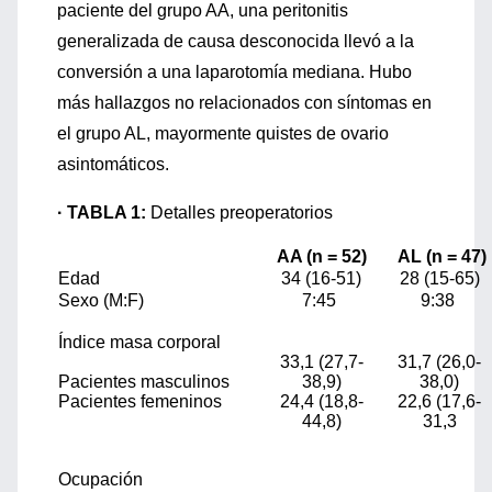
paciente del grupo AA, una peritonitis
generalizada de causa desconocida llevó a la
conversión a una laparotomía mediana. Hubo
más hallazgos no relacionados con síntomas en
el grupo AL, mayormente quistes de ovario
asintomáticos.
· TABLA 1:
Detalles preoperatorios
AA (n = 52)
AL (n = 47)
Edad
34 (16-51)
28 (15-65)
Sexo (M:F)
7:45
9:38
Índice masa corporal
33,1 (27,7-
31,7 (26,0-
Pacientes masculinos
38,9)
38,0)
Pacientes femeninos
24,4 (18,8-
22,6 (17,6-
44,8)
31,3
Ocupación