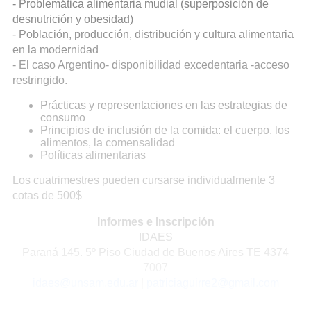
- Problemática alimentaria mudial (superposición de
desnutrición y obesidad)
- Población, producción, distribución y cultura alimentaria
en la modernidad
- El caso Argentino- disponibilidad excedentaria -acceso
restringido.
Prácticas y representaciones en las estrategias de
consumo
Principios de inclusión de la comida: el cuerpo, los
alimentos, la comensalidad
Políticas alimentarias
Los cuatrimestres pueden cursarse individualmente 3
cotas de 500$
Informes e Inscripción
IDAES
Paraná 145. 5º Piso Ciudad de Buenos Aires TE 4374
7007
idaes@unsam.edu.ar
|
patriciaguirre2@gmail.com