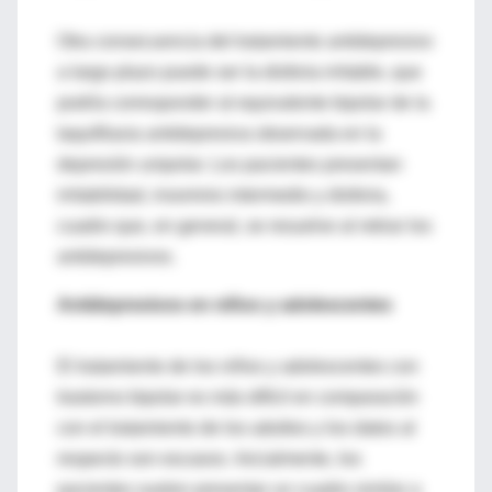
Otra consecuencia del tratamiento antidepresivo
a largo plazo puede ser la disforia irritable, que
podría corresponder al equivalente bipolar de la
taquifilaxia antidepresiva observada en la
depresión unipolar. Los pacientes presentan
irritabilidad, insomnio intermedio y disforia,
cuadro que, en general, se resuelve al retirar los
antidepresivos.
Antidepresivos en niños y adolescentes
El tratamiento de los niños y adolescentes con
trastorno bipolar es más difícil en comparación
con el tratamiento de los adultos y los datos al
respecto son escasos. Inicialmente, los
pacientes suelen presentar un cuadro similar a