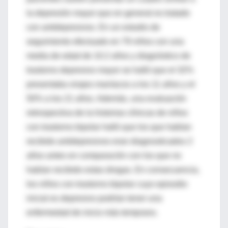
la depresión mayor que en general es tratado
con antidepresivos. En un estudio de
seguimiento efectuado en 79 niños con una
media de edad de 10.2 años y diagnóstico de
trastorno depresivo mayor se halló que el 32%
presentaba virajes maníacos a los 11 años y el
50% a los 21 años. Además, una evaluación
retrospectiva de la historias clínicas de niños
con trastorno bipolar halló que los que habían
recibido antidepresivos eran diagnosticados 2
años antes en comparación con los que no
habían recibido estas drogas. En consecuencia,
los niños con trastorno bipolar cuyo episodio
inicial es depresivo podrían tener una
enfermedad de inicio más temprano.