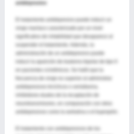
antidepresivo
El tratamiento antidepresivo puede inducir un
viraje maníaco caracterizado por un nivel
significativo de irritabilidad que desaparece al
suspender el tratamiento. Además, la
administración de un antidepresivo puede
inducir la aparición de trastorno bipolar de tipo II
en pacientes ciclotímicos. Se halló que la
frecuencia de viraje es superior al administrar
antidepresivos tricíclicos o venlafaxina,
inhibidores duales de la recaptación de
neurotransmisores, en comparación con otros
antidepresivos como la sertralina o el bupropión.
El tratamiento con antidepresivos de los