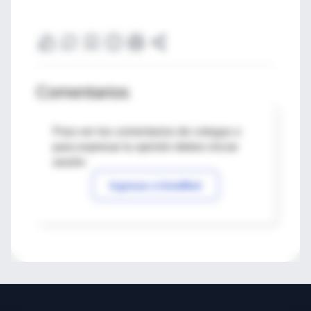
Comentarios
Para ver los comentarios de colegas o
para expresar tu opinión debes iniciar
sesión
Ingresar a IntraMed