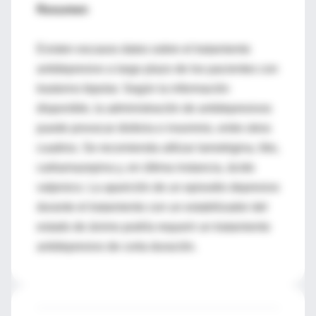
Resumen
Existen escasos datos sobre el tratamiento
antidepresivo a largo plazo de los pacientes con
trastorno bipolar. Según la información
disponible, la administración de antidepresivos
puede provocar disforia e insomnio, entre otros
cuadros. Se recomienda utilizar lamotrigina, litio,
carbamazepina y, en última instancia, ácido
valproico. La aparición de un episodio depresivo
durante el tratamiento con un estabilizador del
estado de ánimo podría requerir un tratamiento
antidepresivo de corta duración.