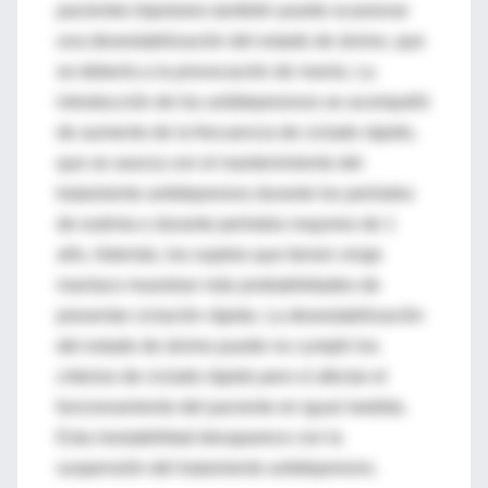
pacientes bipolares también puede ocasionar
una desestabilización del estado de ánimo, que
se debería a la provocación de manía. La
introducción de los antidepresivos se acompañó
de aumento de la frecuencia de ciclado rápido,
que se asocia con el mantenimiento del
tratamiento antidepresivo durante los períodos
de eutimia o durante períodos mayores de 1
año. Además, los sujetos que tienen viraje
maníaco muestran más probabilidades de
presentar ciclación rápida. La desestabilización
del estado de ánimo puede no cumplir los
criterios de ciclado rápido pero sí afectar el
funcionamiento del paciente en igual medida.
Esta inestabilidad desaparece con la
suspensión del tratamiento antidepresivo.