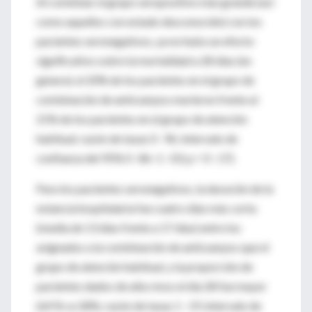
Al combinar el grupo seropositivo más grande (así
como aquellos con estado desconocido) con los
pacientes seronegativos, ya no hubo un efecto
significativo sobre la mortalidad a 28 días (en
general, el 20% de los pacientes en el grupo de
combinación de anticuerpos murieron frente al
21% de los pacientes en el grupo de atención
habitual; razón de tasas 0 · 96; intervalo de
confianza del 95% 0 · 86–1 · 03; p = 0 · 17).
Para los pacientes seronegativos, la duración de la
estancia hospitalaria fue cuatro días más corta
(media de 13 días frente a 17 días) entre los
asignados a la combinación de anticuerpos que el
grupo de atención habitual, y la proporción de
pacientes dados de alta vivos el día 28 fue mayor
(64 % vs.58%; razón de tasas 1 · 19, intervalo de