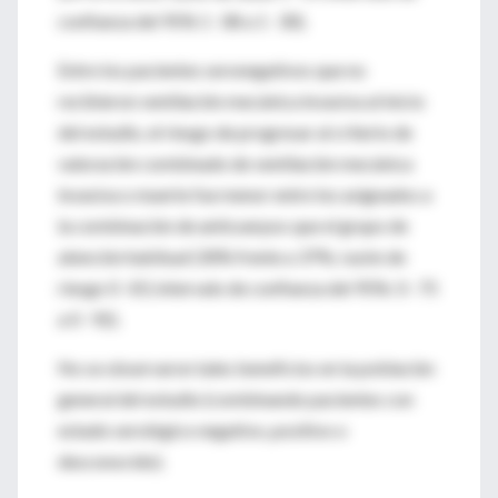
confianza del 95% 1 · 08 a 1 · 30).
Entre los pacientes seronegativos que no
recibieron ventilación mecánica invasiva al inicio
del estudio, el riesgo de progresar al criterio de
valoración combinado de ventilación mecánica
invasiva o muerte fue menor entre los asignados a
la combinación de anticuerpos que el grupo de
atención habitual (30% frente a 37%; razón de
riesgo 0 · 83, intervalo de confianza del 95%: 0 · 75
a 0 · 92).
No se observaron tales beneficios en la población
general del estudio (combinando pacientes con
estado serológico negativo, positivo o
desconocido).