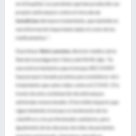
en el hospital. Los pacientes que han producido sus
propios anticuerpos contra el virus
no se
benefician
del nuevo tratamiento, que también es
una información importante dado el costo de los
medicamentos ".
El profesor
Nick Lemoine
, director médico de la
Red de Investigación Clínica del NIHR, dijo: “Es
una noticia fantástica que el ensayo RECOVERY
haya proporcionado pruebas para establecer otro
tratamiento que salve vidas contra el COVID-19 a
través de esta combinación de anticuerpos
antivirales monoclonales. El increíble impacto que
sigue teniendo el ensayo es testimonio de los
científicos y los profesionales sanitarios, pero
igualmente de las decenas de miles de pacientes
que han participado. Queremos agradecer