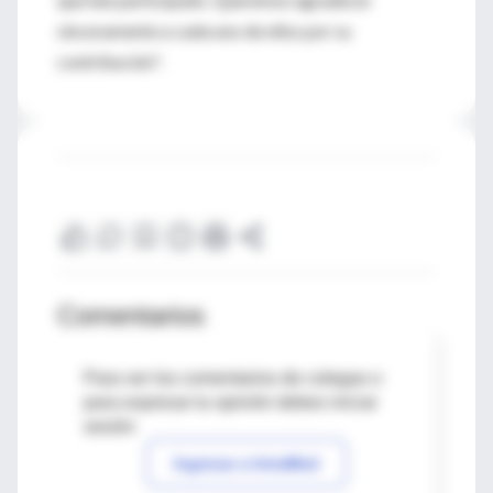
sinceramente a cada uno de ellos por su
contribución".
Comentarios
Para ver los comentarios de colegas o
para expresar tu opinión debes iniciar
sesión
Ingresar a IntraMed