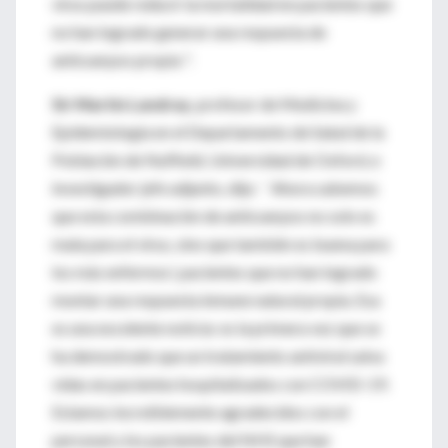
virus puede reducir la mortalidad en pacientes que
no han logrado generar una respuesta de
anticuerpos propia ".
Sir Martin Landray
, profesor de Medicina y
Epidemiología en el Departamento de Salud de la
Población de Nuffield, Universidad de Oxford, e
investigador jefe adjunto, dijo: ``Ahora sabemos
que esta combinación de anticuerpos no solo es
mala para el virus, sino que también es buena para
los más enfermos', pacientes que no han logrado
montar una respuesta inmune natural propia. Esa
es una excelente noticia: es la primera vez que se
ha demostrado que un tratamiento antiviral salva
vidas en pacientes hospitalizados con COVID-19.
Estamos increíblemente agradecidos con el
personal y los pacientes del NHS que han