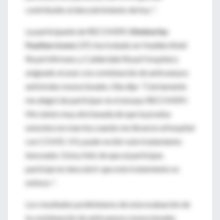
contribuido al descubrimiento de hoy ".
La participante de RECOVERY,
Kimberley
Featherstone
(37), fue tratado en Huddersfield
Royal Infirmary y Calderdale Royal Hospital y
asignado al azar a la combinación de anticuerpos
antivirales monoclonales. Ella dijo: “Ciertamente
me alegré de participar en el ensayo RECOVERY.
Me siento muy afortunada de que la prueba
estuviera en marcha cuando me llevaron al hospital
con COVID-19 y pude recibir este tratamiento
innovador. Estoy feliz de que al participar,
participé en descubrir que este tratamiento es
exitoso ".
Los resultados preliminares de esta evaluación de
la combinación de anticuerpos monoclonales