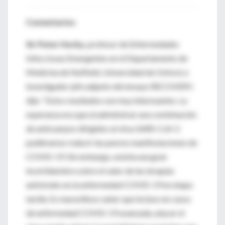
Comentarios
Sir Peter Horby
, profesor de Enfermedades
Infecciosas Emergentes en el Departamento de
Medicina de Nuffield, Universidad de Oxford, e
investigador jefe adjunto del ensayo RECOVERY,
dijo: “Estos resultados son muy interesantes. La
esperanza era que al administrar una combinación
de anticuerpos dirigidos al virus SARS-CoV-2
pudiéramos reducir las peores manifestaciones de
COVID-19. Sin embargo, existía una gran
incertidumbre sobre el valor de las terapias
antivirales en la enfermedad COVID-19 en etapa
tardía. Es maravilloso saber que incluso en casos
de enfermedad COVID-19 avanzada, atacar el