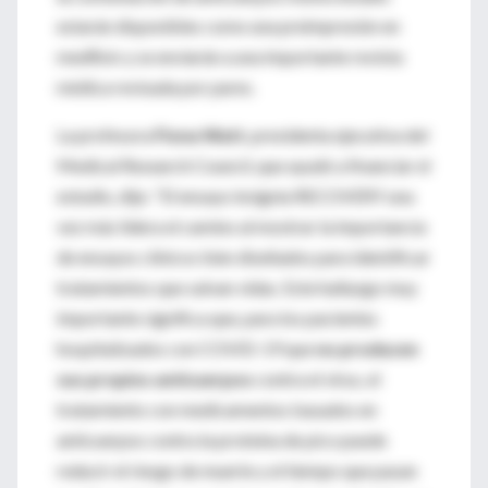
estarán disponibles como una preimpresión en
medRxiv y se enviarán a una importante revista
médica revisada por pares.
La profesora
Fiona Watt
, presidenta ejecutiva del
Medical Research Council, que ayudó a financiar el
estudio, dijo: “El ensayo insignia RECOVERY una
vez más lidera el camino al mostrar la importancia
de ensayos clínicos bien diseñados para identificar
tratamientos que salvan vidas. Este hallazgo muy
importante significa que, para los pacientes
hospitalizados con COVID-19 que
no producen
sus propios anticuerpos
contra el virus, el
tratamiento con medicamentos basados ​​en
anticuerpos contra la proteína de pico puede
reducir el riesgo de muerte y el tiempo que pasan