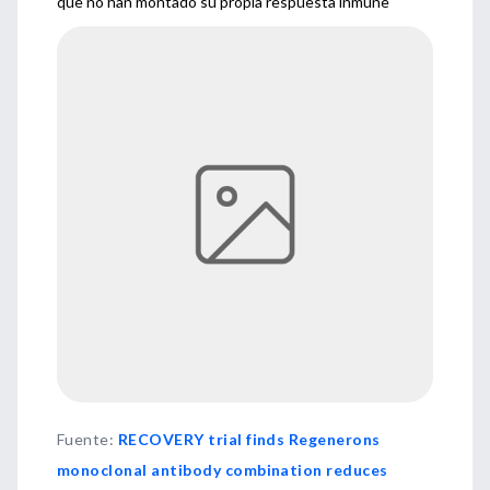
que no han montado su propia respuesta inmune
Fuente
:
RECOVERY trial finds Regenerons
monoclonal antibody combination reduces