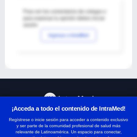
Para ver los comentarios de colegas o
para expresar tu opinión debes iniciar
sesión
Ingresar a IntraMed
¡Acceda a todo el contenido de IntraMed!
Centro de Ayuda
Regístrese o inicie sesión para acceder a contenido exclusivo
y ser parte de la comunidad profesional de salud más
relevante de Latinoamérica. Un espacio para conectar,
Términos y condiciones