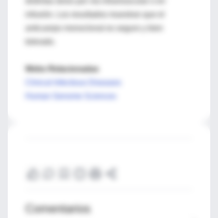
distintas dosis por vía intramuscular o en
infusión. Los resultados muestran que el
anticuerpo monoclonal es seguro y bien
tolerado.
Webs Relacionadas
Clinical Infectious Diseases
Human Genome Sciences
Comentarios