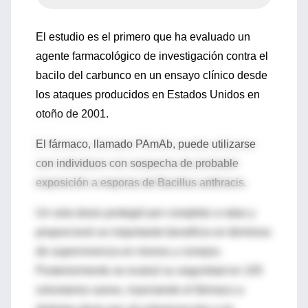
El estudio es el primero que ha evaluado un
agente farmacológico de investigación contra el
bacilo del carbunco en un ensayo clínico desde
los ataques producidos en Estados Unidos en
otoño de 2001.
El fármaco, llamado PAmAb, puede utilizarse
con individuos con sospecha de probable
exposición a esporas de Bacillus anthracis.
Un sola dosis protegió por completo a ratas y
proporcionó un importante beneficio en términos
de supervivencia en monos y conejos.
Posteriormente se evaluó su seguridad en 105
voluntarios sanos, inyectando el fármaco a