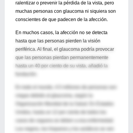
ralentizar o prevenir la pérdida de la vista, pero
muchas personas con glaucoma ni siquiera son
conscientes de que padecen de la afección.
En muchos casos, la afección no se detecta
hasta que las personas pierden la visión
periférica. Al final, el glaucoma podría provocar
que las personas pierdan permanentemente
hasta un 40 por ciento de su vista, añadió la
fundación.
En todo el mundo, 4.5 millones de personas son
ciegas debido al glaucoma, según la
Organización Mundial de la Salud. En Estados
Unidos, hasta un 12 por ciento de todos los
casos de ceguera se deben a esa enfermedad.
Los negros, los hispanos y los asiáticos se ven