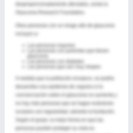
desproporcionadamente afectados, anota la
Glaucoma Research Foundation.
Otras personas con un riesgo alto de glaucoma
incluyen a:
Las personas mayores
Las personas con parientes que tienen
glaucoma
Las personas con diabetes
Las personas que son muy miopes
A medida que la población envejece, se podría
desarrollar una epidemia de ceguera si la
concienciación sobre el glaucoma no aumenta y
no hay más personas que se hagan exámenes
oculares con regularidad, advierte la fundación.
Según el grupo, la mejor forma en que las
personas pueden proteger su vista es