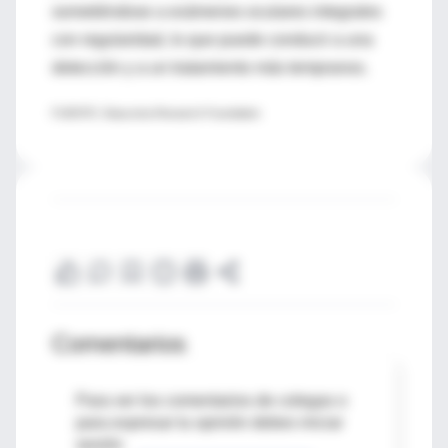
sometiéndose a exámenes oculares integrales
con regularidad, lo que puede conducir a una
detección y a un tratamiento más tempranos.
FUENTE: Glaucoma Research Foundation
Comentarios
Para ver los comentarios de colegas o
para expresar tu opinión debes iniciar
sesión