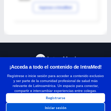
Ingresar a IntraMed
¡Acceda a todo el contenido de IntraMed!
Centro de Ayuda
Regístrese o inicie sesión para acceder a contenido exclusivo
y ser parte de la comunidad profesional de salud más
relevante de Latinoamérica. Un espacio para conectar,
Términos y condiciones
compartir e intercambiar experiencias entre colegas.
| Políticas de privacidad
Registrarse
| Todos los derechos reservados | Copyright 1997-2026
Iniciar sesión