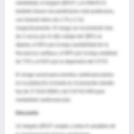
mortalidad, el ángulo QRS/T y el IAM-ECG
también fueron los predictores más poderosos,
con
hazard ratios
de 2.70 y 2.14,
respectivamente. El riesgo se incrementó más
de 2 veces por el alto voltaje del QRS no
dipolar, el 95% por la baja variabilidad de la
frecuencia cardíaca, el 80% por la baja amplitud
de TV5 y el 63% por la depresión del STV5.
El riesgo anual para eventos cardiovasculares
en la población incluida en el presente estudio
fue de 27.5/10 0000 y de 5.97/10 000 para
mortalidad cardiovascular.
Discusión
Un ángulo QRS/T amplio y otras 6 variables de