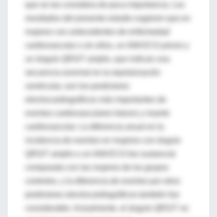
que se las considera de poca importancia. Los
resultados del presente estudio sugieren que en
mujeres con antecedentes de enfermedad
cardiovascular o sin ellos, un IAM-ECG previo y
un ángulo QRS/T amplio, que indican una
secuencia anormal en la repolarización
ventricular, son los predictores
electrocardiográficos más importantes de
eventos cardiovasculares futuros y muerte
cardiovascular. La diferencia anual en la
incidencia de eventos en mujeres con ángulo
QRS/T amplio o un IAM-ECG fue sustancial
comparada con las mujeres de los grupos
controles, y la diferencia de eventos por otros
predictores electrocardiográficos también fue
considerable. Actualmente, el ángulo QRS/T no