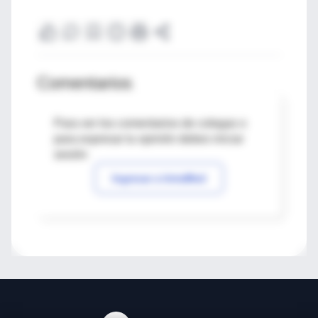
Comentarios
Para ver los comentarios de colegas o
para expresar tu opinión debes iniciar
sesión
Ingresar a IntraMed