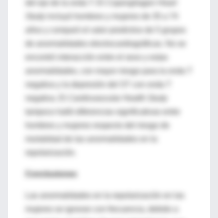
del eje de la onda T. El
Copenghagen Heart
Study
incluyó hombres y mujeres de 35 a 74
años y comparó el valor predictivo de 5 grupos
de anormalidades electrocardiográficas. No se
encontró interacción entre el sexo y estas
anormalidades, con mayor riesgo para la onda T
negativa y la depresión del ST con onda T
negativa. El
Cardiovascular Health Study
tampoco halló diferencias significativas entre
hombres y mujeres respecto del riesgo de
mortalidad de las anormalidades en la
repolarización.
Conclusiones
Las anormalidades en la repolarización en las
mujeres se ignoran con frecuencia, debido a