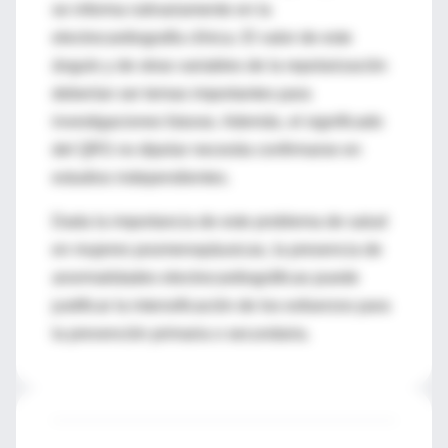
se informa rutinariamente en la
electrocardiografía clínica. El valor de este
ángulo y de otras variables de la repolarización
deberían ser temas importantes para
investigaciones futuras. Además, el significado
del QRS no dipolar necesita confirmarse en
estudios independientes.
Dada la importancia de este problema de salud
en mujeres posmenopáusicas, la presencia de
anormalidades electrocardiográficas puede
justificar la intensificación de los esfuerzos para
la prevención primaria o secundaria.