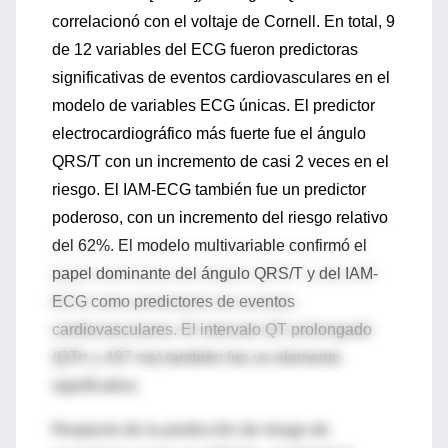
correlacionó con el voltaje de Cornell. En total, 9
de 12 variables del ECG fueron predictoras
significativas de eventos cardiovasculares en el
modelo de variables ECG únicas. El predictor
electrocardiográfico más fuerte fue el ángulo
QRS/T con un incremento de casi 2 veces en el
riesgo. El IAM-ECG también fue un predictor
poderoso, con un incremento del riesgo relativo
del 62%. El modelo multivariable confirmó el
papel dominante del ángulo QRS/T y del IAM-
ECG como predictores de eventos
cardiovasculares. El intervalo QT prolongado
(QTrr
>
437 ms) también fue un elemento
significativo.
Respecto de la predicción de riesgo de