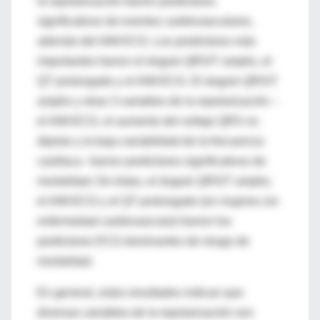
la repolarización fueron predictores
significativos de eventos cardiovasculares,
además del IAM-ECG. Los predictores más
importantes fueron el ángulo QRS/T amplio, el
QT prolongado y el IAM-ECG. El ángulo QRS/T
amplio y otras 3 variables de la repolarización –
el IAM-ECG, el aumento del voltaje QRS no
dipolar y la baja variabilidad de la frecuencia
cardíaca– fueron predictores significativos de
mortalidad. De éstas, el ángulo QRS/T amplio,
el IAM-ECG y el QT prolongado (en mujeres sin
enfermedad cardiovascular) fueron los
predictores ECG dominantes de riesgo de
mortalidad.
En general, estos resultados indican que
diversas variables de la repolarización son