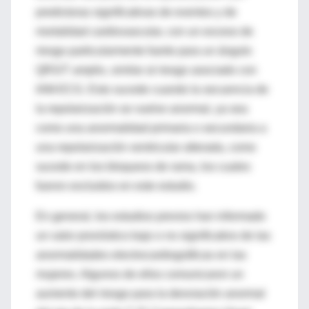
predictoras significativas de eventos y de
mortalidad cardiovascular, con un exceso de
riesgo particularmente fuerte para un ángulo
QRS/T amplio, similar al riesgo asociado con
IAM-ECG. Esto sucede cuando la secuencia de
la repolarización se vuelve anormal, ya sea
como una anormalidad primaria o secundaria a
una repolarización ventricular alterada, como
sucede en los bloqueos de rama, los cuales
fueron excluidos en este estudio.
En general, los estudios previos han informado
un valor pronóstico bajo o no significativo de las
anormalidades electrocardiográficas en las
mujeres. Algunos de ellos comunicaron un
aumento del riesgo para la desviación anormal