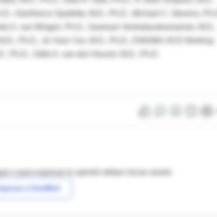
D., Gianfranco Spalletta, M.D., Ph.D., Michael C. Stevens, Ph.
 Guido A. van Wingen, Ph.D., Ganesan Venkatasubramanian, M.D.,
 M.D., Ph.D., Je-Yeon Yun, M.D., Ph.D., ENIGMA-OCD Working
., Ph.D., Odile A. van den Heuvel, M.D., Ph.D.
as o para expresar tu opinión debes iniciar sesión
ngresar a IntraMed