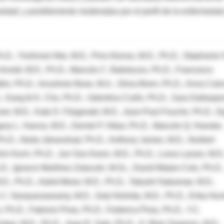
rmedad, y posiblemente moderadas por el perfil de la enfermedad
D., Yoshinari Abe, M.D., Pino Alonso, M.D., Ph.D., Stephanie 
 Arnold, M.D., Ph.D., Marcelo C. Batistuzzo, Ph.D., Francesco
ttini, Ph.D., Anushree Bose, M.A., Silvia Brem, Ph.D., Anna Calv
 Kang Ik K. Cho, Ph.D., Valentina Ciullo, Ph.D., Sara Dallaspe
r, M.D., Kate D. Fitzgerald, M.D., Jean-Paul Fouche, Ph.D., Eg
gory L. Hanna, M.D., Derrek P. Hibar, Ph.D., Marcelo Q. Hoexter,
Ph.D., Neda Jahanshad, Ph.D., Anthony James, M.D., Norbert
rin Koch, Ph.D., Jun Soo Kwon, M.D., Ph.D., Luisa Lazaro, M.D.
D., Ignacio Martínez-Zalacaín, M.Sc., David Mataix-Cols, Ph.D.
D., Ph.D., Astrid Morer, M.D., Ph.D., Takashi Nakamae, M.D.,
C. Narayanaswamy, M.D., Seiji Nishida, M.D., Ph.D., Erika Nur
, Ph.D., Fabrizio Piras, Ph.D., Federica Piras, Ph.D., Y.C.
kai, M.D., Ph.D., Joao R. Sato, Ph.D., H. Blair Simpson, M.D.,