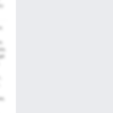
 y
H.
o,
zia,
ill
,
,
mi,