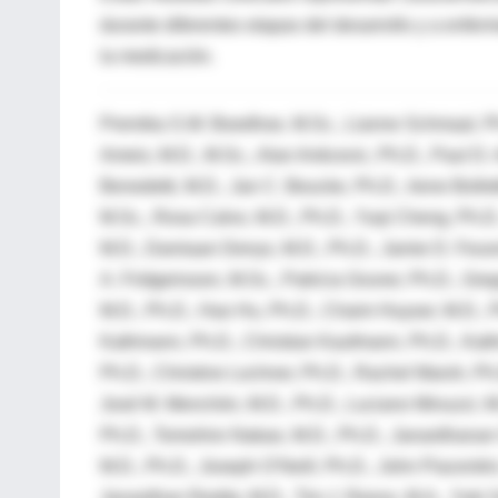
durante diferentes etapas del desarrollo y a enfe
la medicación.
Premika S.W. Boedhoe, M.Sc., Lianne Schmaal, Ph.
Ameis, M.D., M.Sc., Alan Anticevic, Ph.D., Paul D.
Benedetti, M.D., Jan C. Beucke, Ph.D., Irene Bolle
M.Sc., Rosa Calvo, M.D., Ph.D., Yuqi Cheng, Ph.D.,
M.D., Damiaan Denys, M.D., Ph.D., Jamie D. Feusne
A. Fridgeirsson, M.Sc., Patricia Gruner, Ph.D., Gre
M.D., Ph.D., Hao Hu, Ph.D., Chaim Huyser, M.D., 
Kathmann, Ph.D., Christian Kaufmann, Ph.D., Kath
Ph.D., Christine Lochner, Ph.D., Rachel Marsh, Ph.
José M. Menchón, M.D., Ph.D., Luciano Minuzzi, M.
Ph.D., Tomohiro Nakao, M.D., Ph.D., Janardhanan 
M.D., Ph.D., Joseph O’Neill, Ph.D., John Piacentini
Janardhan Reddy, M.D., Tim J. Reess, M.A., Yuki Sa