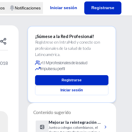
Iniciar sesión
Registrarse
tos
Notificaciones
¡Súmese a la Red Profesional!
Regístrese en IntraMed y conecte con
profesionales de la salud de toda
Latinoamérica.
2018
+1.1 M profesionales de la salud
Impulse su perfil
Registrarse
Iniciar sesión
Contenido sugerido
Mejorar la reintegración de
Junto a colegas colombianos, el
ex-guerrilleros y