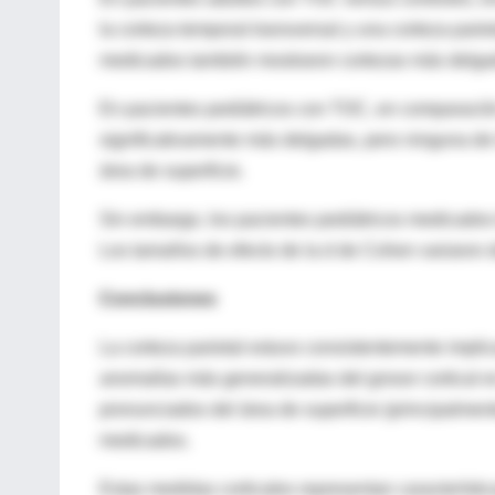
la corteza temporal transversal y una corteza pari
medicados también mostraron cortezas más delgad
En pacientes pediátricos con TOC, en comparación 
significativamente más delgadas, pero ninguna de l
área de superficie.
Sin embargo, los pacientes pediátricos medicados t
Los tamaños de efecto de la d de Cohen variaron d
Conclusiones
La corteza parietal estuvo consistentemente impl
anomalías más generalizadas del grosor cortical 
pronunciados del área de superficie (principalmen
medicados.
Estas medidas corticales representan característi