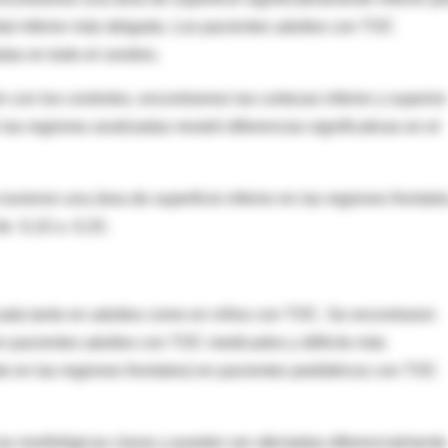
etal inferior más delgada. Los pacientes adultos con TOC
as en todo el cerebro.
con los controles, encontramos las cortezas inferior y superior
as regiones analizadas mostró diferencias significativas en el
uvieron una área de superficie inferior en las regiones frontale
e -0,10 a -0,33.
icada tanto en adultos como en niños con TOC. Se encontraron
en pacientes adultos con TOC medicados y déficits más
te en las regiones frontales) en pacientes pediátricos con TOC
cas morfológicas claras y pueden ser afectadas diferencialmente