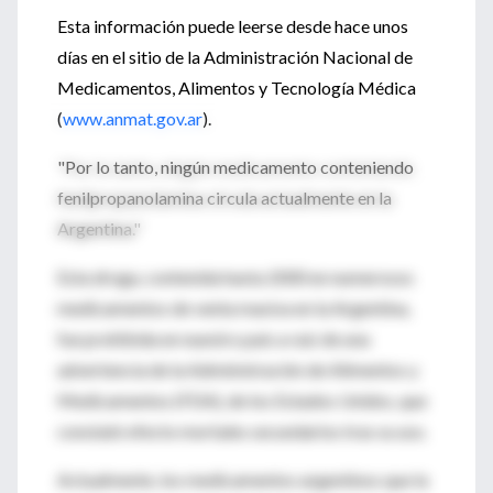
Esta información puede leerse desde hace unos
días en el sitio de la Administración Nacional de
Medicamentos, Alimentos y Tecnología Médica
(
www.anmat.gov.ar
).
"Por lo tanto, ningún medicamento conteniendo
fenilpropanolamina circula actualmente en la
Argentina."
Esta droga, contenida hasta 2000 en numerosos
medicamentos de venta masiva en la Argentina,
fue prohibida en nuestro país a raíz de una
advertencia de la Administración de Alimentos y
Medicamentos (FDA), de los Estados Unidos, que
constató efecto mortales secundarios tras su uso.
Actualmente, los medicamentos argentinos que la