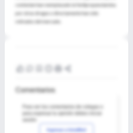
contenían han reemplazado la fenilpropanolamina
por otras drogas o directamente han sido
retirados del mercado.
Comentarios
Para ver los comentarios de colegas o
para expresar tu opinión debes iniciar
sesión
Ingresar a IntraMed