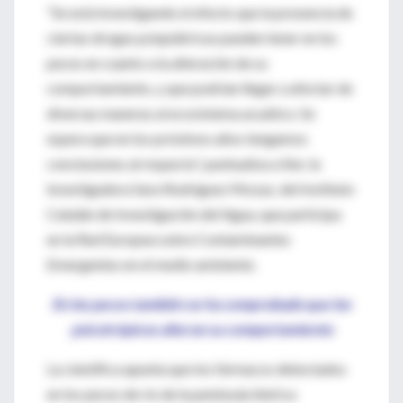
“Se está investigando el efecto que la presencia de
ciertas drogas psiquiátricas pueden tener en los
peces en cuanto a la alteración de su
comportamiento, y que podrían llegar a afectar de
diversas maneras al ecosistema acuático. Se
espera que en los próximos años tengamos
conclusiones al respecto”, puntualiza a Sinc la
investigadora Sara Rodríguez Mozaz, del Instituto
Catalán de Investigación del Agua, que participa
en la Red Europea sobre Contaminantes
Emergentes en el medio ambiente.
En los peces también se ha comprobado que los
psicotrópicos alteran su comportamiento
La científica apunta que los fármacos detectados
en los peces de río de la península ibérica