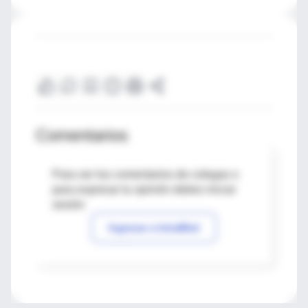
Comentarios
Para ver los comentarios de colegas o
para expresar tu opinión debes iniciar
sesión
Ingresar a IntraMed