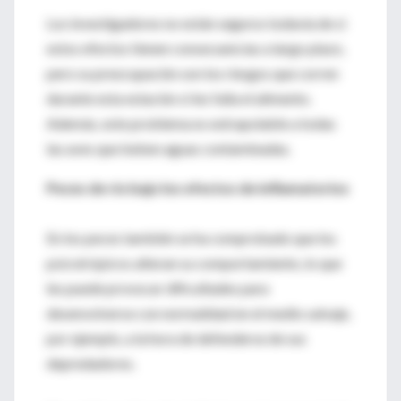
Los investigadores no están seguros todavía de si
estos efectos tienen consecuencias a largo plazo,
pero su preocupación son los riesgos que corren
durante esta estación si les falla el alimento.
Además, este problema es extrapolable a todas
las aves que beben aguas contaminadas.
Peces de río bajo los efectos de inflamatorios
En los peces también se ha comprobado que los
psicotrópicos alteran su comportamiento, lo que
les puede provocar dificultades para
desenvolverse con normalidad en el medio salvaje,
por ejemplo, a la hora de defenderse de sus
depredadores.