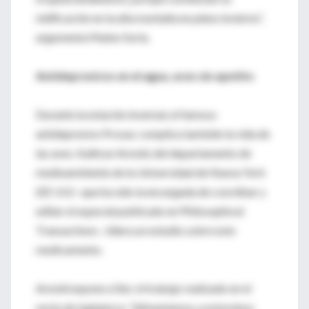
nidificación en la alta montaña en pleno invierno”,
argumenta Mateo Soria.
Antidepresivos en el agua, aves sin apetito
Durante la estación invernal, el famoso
antidepresivo Prozac complica también la vida de
las aves. Kathryn Arnold, del departamento de
medioambiente de la Universidad de Nueva York
(EE UU) –que ha sido la encargada de coordinar y
editar el especial publicado en Philosophical
Transactions–, lidera un estudio sobre este
medicamento.
Arnold expone a Sinc el trabajo realizado en el
norte de Inglaterra: “Alimentamos a estorninos