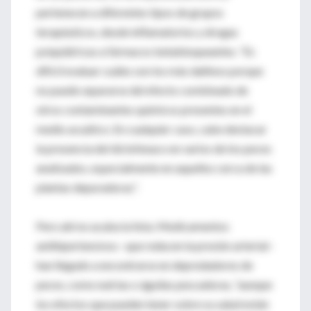
pertenecen a diferentes tipos de grupos
terapéuticos, desde inflamatorios y drogas
psiquiátricas a fármacos betabloqueantes. “Es
difícil evaluar cuáles son los más dañinos porque
no puede separarse del efecto combinado de
otros contaminantes químicos presentes en el
medio acuático. En cualquier caso, cabe destacar
la presencia del diclofenaco en varios de los peces
analizados, especialmente en aquellos cerca de las
plantas depuradoras”.
Pero ahí no acaba la lista. Medicamentos
antihipertensivos –que reducen la presión arterial–
han llegado a encontrarse en depredadores de
peces, como nutrias o águilas pescadoras, “aunque
los efectos que pueden tener sobre su salud están