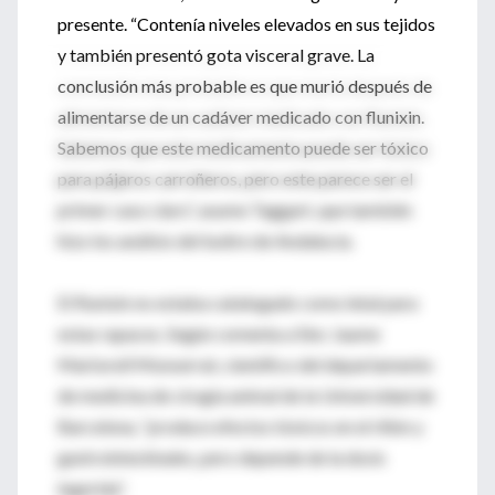
presente. “Contenía niveles elevados en sus tejidos
y también presentó gota visceral grave. La
conclusión más probable es que murió después de
alimentarse de un cadáver medicado con flunixin.
Sabemos que este medicamento puede ser tóxico
para pájaros carroñeros, pero este parece ser el
primer caso claro”, asume Taggart, que también
hizo los análisis del buitre de Andalucía.
El flunixin no estaba catalogado como letal para
estas rapaces. Según comenta a Sinc Jaume
Martorell Monserrat, científico del departamento
de medicina de cirugía animal de la Universidad de
Barcelona, “produce efectos tóxicos en el riñón y
gastrointestinales, pero depende de la dosis
ingerida”.