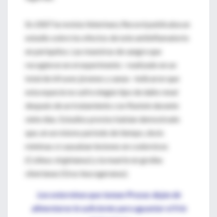
En 2007 la revista Veterinary Record publicaba un
estudio sobre los efectos de este antiinflamatorio
en periquitos. Las muestras de sangre que
recogieron en el experimento –realizado en un
total de 64 aves jóvenes y sanas– indicaron que
esta especie no sufre ningún tipo de daño renal
después de un tratamiento con flunixin durante
siete días. Estudios previos habían demostrado
que, en un mismo período de tiempo, dosis
mínimas sí causaban lesiones en codornices
(Colinus virginianus) y la muerte en grullas
siberianas (Grus leucogeranus).
Los estorninos que toman Prozac dejan de
alimentarse lo suficiente para aguantar el frío