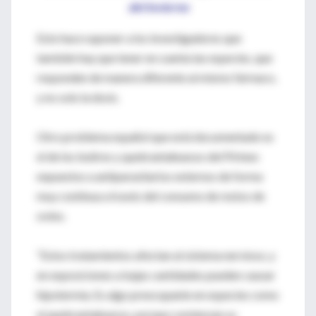
del invierno
Esto hace suponer a los investigadores que
también hay que tener en cuenta las especies, que
responden de manera diferente al mismo fármaco,
y no solo la dosis.
Otro problema español que está documentado es
el de los buitres y quebrantahuesos del Pirineo
expuestos a antiparasitarios externos de forma
muy continua a través del consumo de restos de
ovino.
“Estos tratamientos afectan al sistema nervioso, y
en exposiciones a bajas cantidades pueden causar
hipotermia. Es algo preocupante en especies como
el quebrantahuesos, porque comienzan su