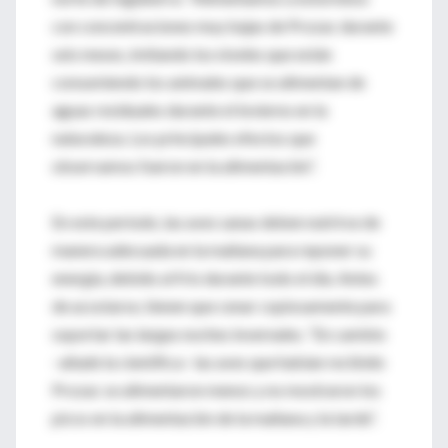
con concentraciones muy bajas de Prozac durante
seis meses, imitando los niveles que están
consumiendo los animales que se alimentan de
aguas residuales durante el invierno en la
naturaleza. Los principales efectos que
observamos fueron en la alimentación”.
En este período, las aves sanas deben nutrirse de
manera adecuada en la mañana para reponer su
energía, debido al frío durante todo el día. Antes
de acostarse, tienen que cenar copiosamente para
soportar las largas noches invernales. “En cambio
–añade la científica– las aves que habían recibido
Prozac se alimentaron menos y no mostraron los
picos en la alimentación de la mañana y la tarde”.