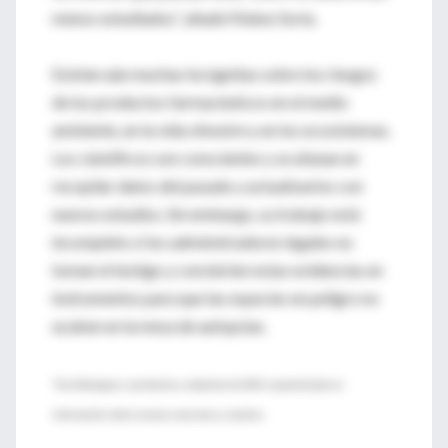
menos estudiados”, añade Mateo Soria.
Existen aún muchas incógnitas sobre los riesgos
de los productos farmacéuticos en el medio
ambiente, en la vida silvestre y en los ecosistemas.
Los científicos son conscientes y se afanan en
recopilar datos del pasado y actualizarlos con
nuevos estudios. Sin embargo, su trabajo está
incompleto si los administradores legales no
toman el testigo y convierten estas evidencias en
instrumentos para que las especies en peligro no
acaben en la mesa de autopsias.
*Eva Rodríguez: periodista y redactora de SINC especializada en
información sobre ciencias naturales y sociales.