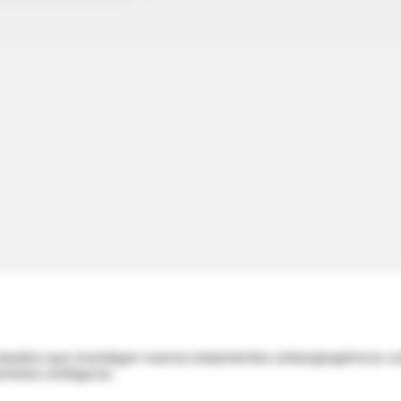
 estudios que investigan nuevos tratamientos antiangiogénicos 
umores urológicos.