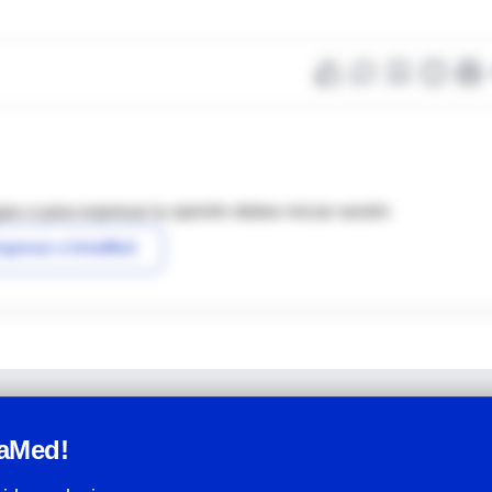
as o para expresar tu opinión debes iniciar sesión
ngresar a IntraMed
raMed!