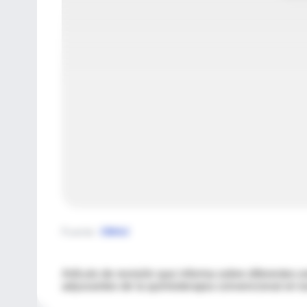
Fuente
:
CMAJ
Artículo de revisión que informa sobre diferentes
adyuvantes de la quimioterapia convencional en t