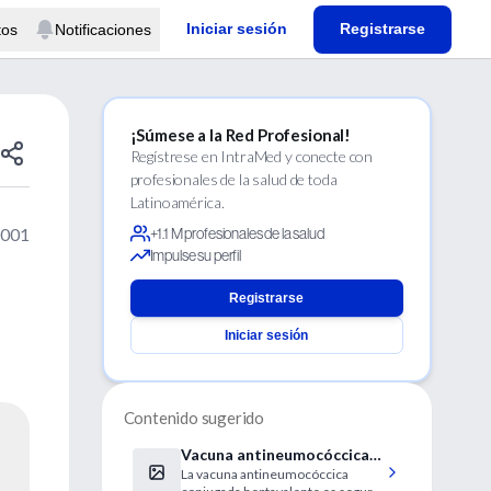
Iniciar sesión
Registrarse
tos
Notificaciones
¡Súmese a la Red Profesional!
Regístrese en IntraMed y conecte con
profesionales de la salud de toda
Latinoamérica.
2001
+1.1 M profesionales de la salud
Impulse su perfil
Registrarse
Iniciar sesión
Contenido sugerido
Vacuna antineumocóccica
La vacuna antineumocóccica
conjugada y otitis media.