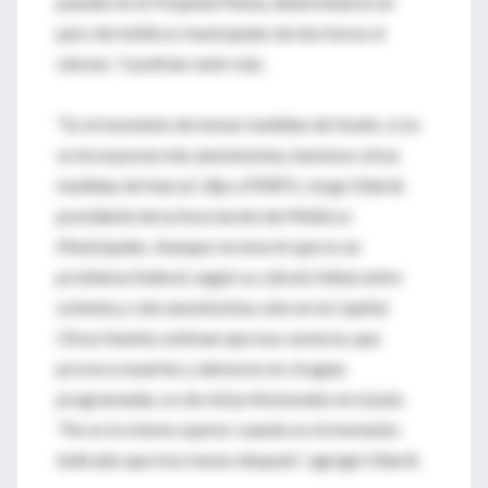
pasado en el Hospital Penna, determinaron un
paro de médicos municipales de dos horas el
viernes. Y podrían venir más.
“Es el momento de tomar medidas de fondo; si no
se incorporan más anestesistas, haremos otras
medidas de fuerza”, dijo a PERFIL Jorge Gilardi,
presidente de la Asociación de Médicos
Municipales. Aunque reconoció que es un
problema federal, según su cálculo faltan entre
ochenta y cien anestesistas sólo en la Capital.
Otras fuentes estiman que esa carencia, que
provoca muertes y demoras en cirugías
programadas, es de mil profesionales en el país.
“No es lo mismo operar cuando es el momento
indicado que tres meses después”, agregó Gilardi.