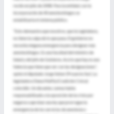
recién en julio de 2008. Para la entidad, con la
incorporación de 40 anestesiólogos se
estabilizaría el sistema público.
“Esto demuestra que nosotros, que la Legislatura,
no tiene la culpa de lo que pasa. El gobierno no
necesita ninguna emergencia para designar más
anestesiólogos. Es una facultad del ministro de
Salud y del jefe de Gobierno. Acá lo que hay es una
falencia que tiene que ver con las designaciones”,
opinó el diputado Jorge Selser (Proyecto Sur). La
legisladora Diana Maffía (Coalición Cívica)
coincidió. Un día antes, Lemus había
responsabilizado a la oposición de la crisis por
negarse a aprobar una ley que prorrogue la
emergencia de los servicios de anestesia o