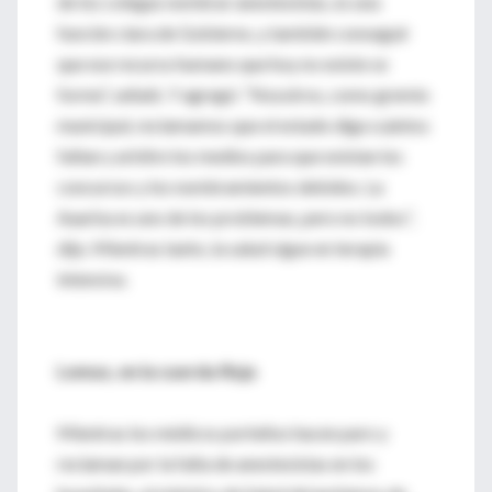
de los colegas nombrar anestesistas, es una
función clara de Gobierno, y también conseguir
que ese recurso humano que hoy no existe se
forme”, señaló. Y agregó: “Nosotros, como gremio
municipal, reclamamos que el estado diga cuántos
faltan y arbitre los medios para que existan los
concursos y los nombramientos debidos. La
Aaarba es uno de los problemas, pero no todos”,
dijo. Mientras tanto, la salud sigue en terapia
intensiva.
Lemus, en la cuerda floja
Mientras los médicos porteños hacen paro y
reclaman por la falta de anestesistas en los