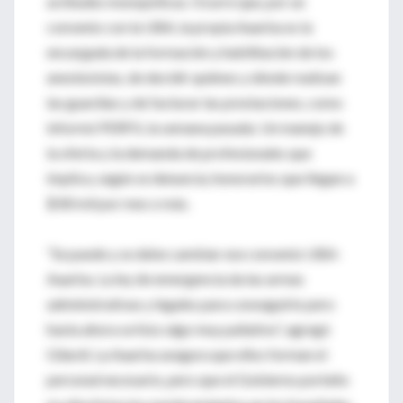
actitudes monopólicas. Ocurre que, por un
convenio con la UBA, la propia Aaarba es la
encargada de la formación y habilitación de los
anestesistas, de decidir quiénes y dónde realizan
las guardias y de facturar las prestaciones, como
informó PERFIL la semana pasada. Un manejo de
la oferta y la demanda de profesionales que
implica, según se denuncia, honorarios que llegan a
$ 80 mil por mes o más.
“Se puede y se debe cambiar ese convenio UBA-
Aaarba. La ley de emergencia da las armas
administrativas y legales para conseguirlo pero
hasta ahora se hizo algo muy paliativo”, agregó
Gilardi. La Aaarba asegura que ellos forman el
personal necesario, pero que el Gobierno porteño