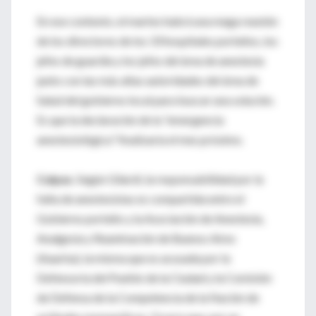
En ese contexto, el martes habrá una mega reunión
de los directores de los 33 hospitales porteños, los
jefes de guardia y los jefes del área de anestesia
junto con las más altas autoridades del área de
Salud del gobierno local para buscar una solución.
Es que la declaración de la “emergencia
anestesiológica” finalizaría el mes próximo.
Culpas
. Según Gilardi, la responsabilidad por la
falta de anestesistas es compartida entre el
Gobierno porteño y la Asociación de Anestesia,
Analgesia y Reanimación de Buenos Aires
(Aaarba), la misma que es acusada por la
Defensoría del Pueblo de la Ciudad y la Comisión
de Defensa de la Competencia de la Nación de