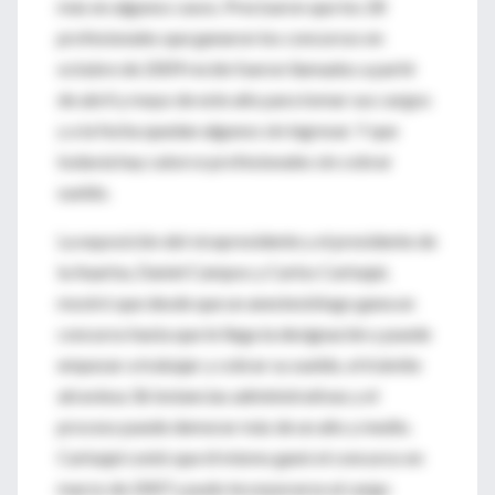
más en algunos casos. Precisaron que los 28
profesionales que ganaron los concursos en
octubre de 2009 recién fueron llamados a partir
de abril y mayo de este año para tomar sus cargos
y a la fecha quedan algunos sin ingresar. Y que
todavía hay catorce profesionales sin cobrar
sueldo.
La exposición del vicepresidente y el presidente de
la Aaarba, Daniel Campos y Carlos Carbajal,
mostró que desde que un anestesiólogo gana un
concurso hasta que le llega la designación y puede
empezar a trabajar y cobrar su sueldo, el trámite
atraviesa 36 instancias administrativas y el
proceso puede demorar más de un año y medio.
Carbajal contó que él mismo ganó el concurso en
marzo de 2007 y pudo incorporarse al cargo