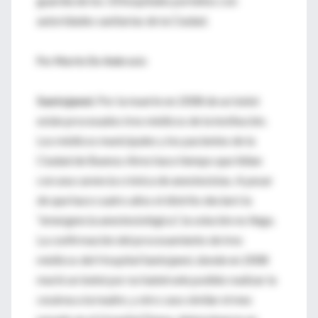
guardia de los 33 hospitales porteños con
autoridades sanitarias de la Ciudad.
Por Martín De Ambrosio
Santojanni
. Por la muerte en 2008 de un bebé
están procesados tres médicos de la institución.
Los médicos municipales y los pacientes de la
Ciudad de Buenos Aires hace tiempo que lidian
con una carencia crónica de anestesistas. A pesar
de que hace cuatro años el distrito declaró la
“emergencia anestesiológica”, la solución no llega.
La confirmación del procesamiento de tres
médicos del Hospital Santojanni, donde en 2008
murió un bebé por no habérsele podido realizar la
cesárea a la madre, y otro caso similar el mes