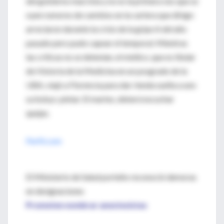
del gobierno macrista y no es la primera vez que se
oyen rumores de cambios en la cartera que dirige:
arreciaron durante la crisis de la gripe A del año
pasado pero pudo capear el temporal. Mientras
las críticas no se detenían, el médico, que es titular
de Historia de la Medicina en un posgrado de la
UBA, viajó a Florencia para dar rienda suelta a uno
su hobys: pintar. El martes, deberá escuchar
quejas.
Perfil.com
El Ministerio de Salud porteño reconoció demoras
en designaciones
Prometen nombrar anestesistas