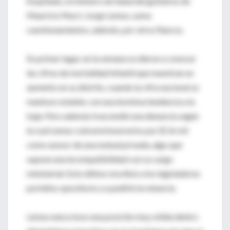
hospitales, el ministro de Salud del gobierno de
Mauricio Macri, Jorge Lemus, suma
cuestionamientos, además, por otros flancos.
En primer lugar, en la semana se dieron a conocer
las cifras de mortalidad infantil que muestran un
aumento en su distrito, cuando la cifra nacional se
mantuvo estable, con una levísima tendencia a la
baja. Pero además trascendió una denuncia según
la cual Lemus cobraría honorarios por $ 16 mil
como asesor de una mutual privada, algo que
supone una incompatibilidad con su cargo
ministerial. Esto último movilizó a los legisladores
porteños opositores a a pedirle la renuncia.
Lemus nunca tuvo una posición muy sólida dentro