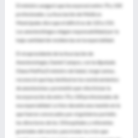
El ministro aseguró que incorporará entre 70 y 100
profesionales. La Asociación de Médicos
Municipales dice que el déficit es de 120 a 150.
Los anestesiólogos niegan responsabilidad por la
baja cantidad de residencias en la especialidad.
El vicepresidente de la Asociación de
Anestesiología, Daniel Campos, con la diputada
Diana Maffía.El ministro de Salud, Jorge Lemus,
reconoció que hay lentitud en los nombramientos
de anestesistas y prometió ayer efectivizar la
incorporación de entre 70 y 100 profesionales de
esa especialidad. Lo hizo durante una reunión en la
que fueron convocados por el gobierno porteño
los directores de los 33 hospitales y referentes
gremiales del sector, para tratar la crisis que