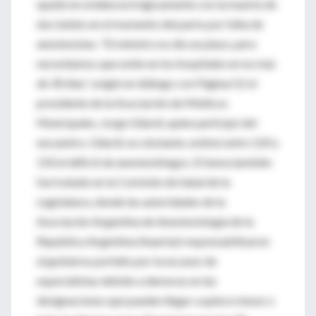
quedó en evidencia trágicamente con la muerte de
dos bebés en el momento del parto por falta de
anestesistas. “El ministro no dio un plazo, pero
necesitamos que estén en los hospitales en no más
de 30 días”, exigió en diálogo con Página/12 el
presidente de la Asociación de Médicos
Municipales, Jorge Gilardi, quien participó del
encuentro. Gilardi, no obstante, estimó entre 120 y
150 el déficit de anestesiólogos. El tema también
fue tratado en la Comisión de Salud de la
Legislatura, donde las autoridades de la
Asociación Argentina de Anestesiología de la
República Argentina (Aaarba) responsabilizaron
al gobierno porteño por la escasez de
especialistas debido a demoras en las
designaciones que pueden llegar a quince meses o