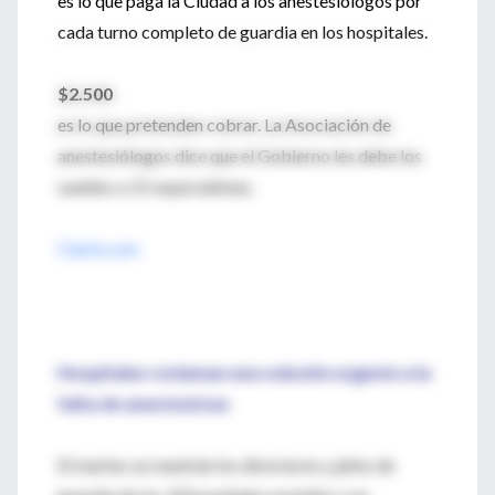
es lo que paga la Ciudad a los anestesiólogos por
cada turno completo de guardia en los hospitales.
$2.500
es lo que pretenden cobrar. La Asociación de
anestesiólogos dice que el Gobierno les debe los
sueldos a 15 especialistas.
Clarin.com
Hospitales reclaman una solución urgente a la
falta de anestesistas
El martes se reunirán los directores y jefes de