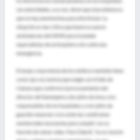
no efectiviza los nombramientos en los hospitales.
Las autoridades, a su vez, dicen que el problema es
que no hay anestesistas para efectivizar. La
situación es tan crítica que hasta se usaron
ambulancias del SAME para trasladar
especialistas de un hospital a otro ante una
emergencia.
El enojo y la protesta de los médicos también tiene
como ojo a la Justicia que exigió, en el fallo de
Cámara que confirmó el procesamiento del
director del Santojanni y dos jefes de área, a los
responsables de los hospitales y a los jefes de
guardia renunciar si no están las condiciones
asistenciales necesarias para cumplir con su
función de salvar vidas. Para Gilardi, “no es resorte