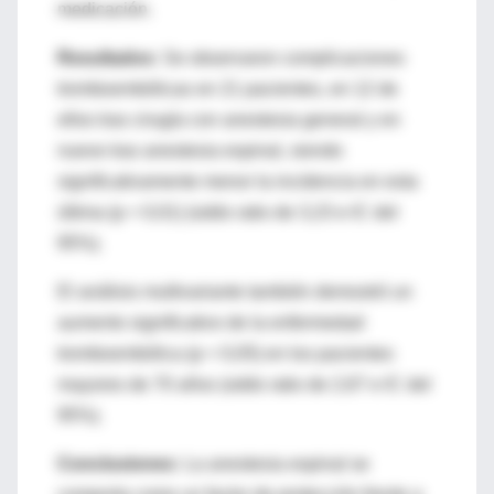
medicación.
Resultados:
Se observaron complicaciones
tromboembólicas en 21 pacientes, en 12 de
ellos tras cirugía con anestesia general y en
nueve tras anestesia espinal, siendo
significativamente menor la incidencia en esta
última (p < 0,01) (odds ratio de 3,23 e IC del
95%).
El análisis multivariante también demostró un
aumento significativo de la enfermedad
tromboembólica (p < 0,05) en los pacientes
mayores de 70 años (odds ratio de 2,67 e IC del
95%).
Conclusiones:
La anestesia espinal se