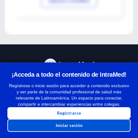
Ingresar a IntraMed
¡Acceda a todo el contenido de IntraMed!
Centro de Ayuda
Regístrese o inicie sesión para acceder a contenido exclusivo
y ser parte de la comunidad profesional de salud más
relevante de Latinoamérica. Un espacio para conectar,
Términos y condiciones
compartir e intercambiar experiencias entre colegas.
| Políticas de privacidad
Registrarse
| Todos los derechos reservados | Copyright 1997-2026
Iniciar sesión