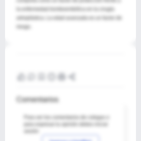
comporta como un factor de protección frente a
la enfermedad tromboembólica en la cirugía
artroplástica. La edad avanzada es un factor de
riesgo.
Comentarios
Para ver los comentarios de colegas o
para expresar tu opinión debes iniciar
sesión