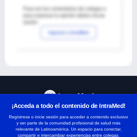
Para ver los comentarios de colegas o
para expresar tu opinión debes iniciar
sesión
Ingresar a IntraMed
¡Acceda a todo el contenido de IntraMed!
Centro de Ayuda
Regístrese o inicie sesión para acceder a contenido exclusivo
y ser parte de la comunidad profesional de salud más
relevante de Latinoamérica. Un espacio para conectar,
Términos y condiciones
compartir e intercambiar experiencias entre colegas.