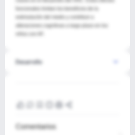
claves en el desarrollo del SNC. Estos efectos
funcionales limitan los beneficios de la
estimulación del medio y contribuir a
alteraciones cognitivas a largo plazo en los
niños con AF.
Desarrollo
Comentarios