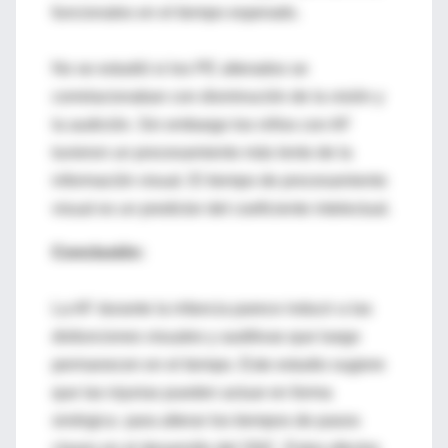
funcionales en el tiempo esperado.
No se estudió si los PE alterados se
correlacionaban con disminución de la visión y
la audición. Sin embargo los niños con AF
tuvieron un procesamiento más lento de la
información visual. El tiempo de procesamiento
visual es un predictor del coeficiente intelectual.
Conclusión:
La AF durante la infancia parece inducir a las
disfunciones visuales y auditivas que luego
permanecen en el tiempo. Este estudio sugiere
que las injurias pueden actuar en forma
sinérgica para alterar los tiempos de pasos