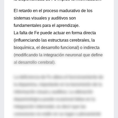
El retardo en el proceso madurativo de los
sistemas visuales y auditivos son
fundamentales para el aprendizaje.
La falta de Fe puede actuar en forma directa
(influenciando las estructuras cerebrales, la
bioquímica, el desarrollo funcional) o indirecta
(modificando la integración neuronal que define
al desarrollo cerebral).
La deficiencia de Fe altera el funcionamiento de
la dopamina, importante en la transmisión de la
información visual y auditiva. La alteración
dopaminérgica puede ocasional fallas en la
integración internodal, es decir que las
conexiones no estén en su lugar o plenamente