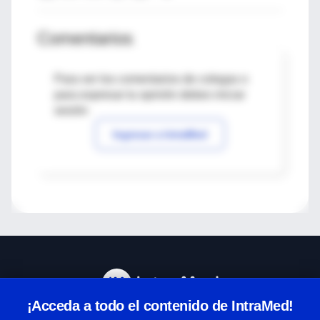
Comentarios
Para ver los comentarios de colegas o
para expresar tu opinión debes iniciar
sesión
Ingresar a IntraMed
¡Acceda a todo el contenido de IntraMed!
Centro de Ayuda