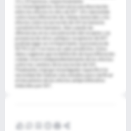
11 y 12 tumores, respectivamente.
Los investigadores observaron una disociación
entre los efectos in vitro de SST-14 o lanreotide
sobre la proliferación de células tumorales y los
efectos sobre la secreción de GH en tumores
somatotrofos humanos. Aún cuando las
diferencias en la concentración del receptor y la
presencia de otros subtipos receptores de SST
podrían jugar un rol importante, la presencia de
SSTR 2 y/o 5 no tuvo un valor predictivo. Estos
datos sugieren que la inhibición de la proliferación
celular ocurre independientemente de los efectos
sobre los caminos de la secreción de GH.
Finalmente, el grupo investigador especificó la
necesidad de realizar más estudios para clarificar
el mecanismo de los efectos antiproliferativo
inducidos por SST.