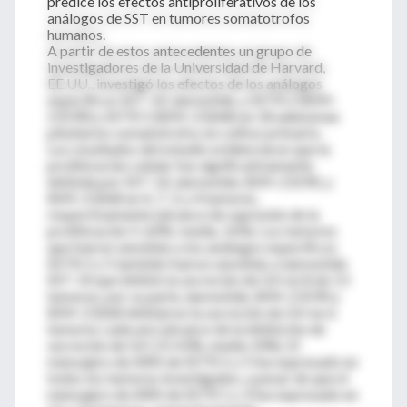
predice los efectos antiproliferativos de los
análogos de SST en tumores somatotrofos
humanos.
A partir de estos antecedentes un grupo de
investigadores de la Universidad de Harvard,
EE.UU., investigó los efectos de los análogos
específicos SST-14, lanreotide, y SSTR 2 (BIM-
23190) y SSTR 5 (BIM-23268) en 18 adenomas
pituitarios somatotrofos en cultivo primario.
Los resultados del estudio evidenciaron que la
proliferación celular fue significativamente
inhibida por SST-14, lanreotide, BIM-23190, y
BIM-23268 en 4, 7, 3, y 4 tumores,
respectivamente (alcance de supresión de la
proliferación 5-60%; media, 16%). Los tumores
que fueron sensibles a los análogos específicos
SSTR 2 y 5 también fueron sensibles a lanreotide
SST-14 que inhibió la secreción de GH en 8 de 13
tumores; por su parte, lanreotide, BIM-23190 y
BIM-23268 inhibieron la secreción de GH en 6
tumores cada uno (alcance de la inhibición de
secreción de GH 23-43%, media 33%). El
mensajero de ARN de SSTR 2 y 5 fue expresado en
todos los tumores investigados, a pesar de que el
mensajero de ARN de SSTR 1 y 3 fue expresado en